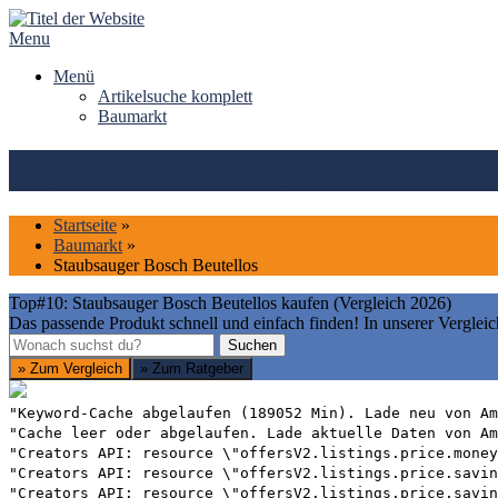
Skip
to
Menu
content
Menü
Artikelsuche komplett
Baumarkt
Top#10: Staubsauger Bosch Beut
Startseite
»
Baumarkt
»
Staubsauger Bosch Beutellos
Top#10: Staubsauger Bosch Beutellos kaufen (Vergleich 2026)
Das passende Produkt schnell und einfach finden! In unserer Vergleic
Suchen
Suchen
» Zum Vergleich
» Zum Ratgeber
"Keyword-Cache abgelaufen (189052 Min). Lade neu von Am
"Cache leer oder abgelaufen. Lade aktuelle Daten von Am
"Creators API: resource \"offersV2.listings.price.money
"Creators API: resource \"offersV2.listings.price.savin
"Creators API: resource \"offersV2.listings.price.savin