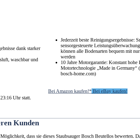
Jederzeit beste Reinigungsergebnisse: S
sensorgesteuerte Leistungsüberwachun
ebnisse dank starker
können alle Bodenarten bequem mit nur e
werden
sluft, waschbar und
10 Jahre Motorgarantie: Konstant hohe
Motortechnologie „Made in Germany“ (
bosch-home.com)
Bei Amazon kaufen!*
Bei eBay kaufen!
23:16 Uhr statt.
eren Kunden
lichkeit, dass sie dieses Staubsauger Bosch Beutellos bewerten. Dab