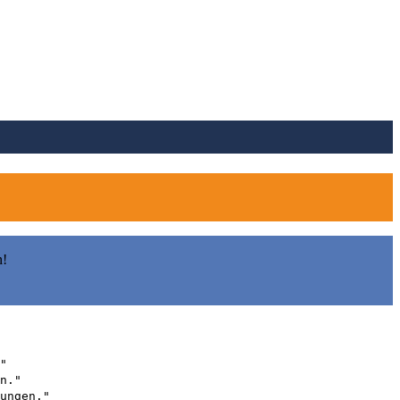
n!
"
n."
ungen."