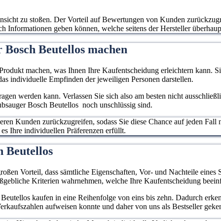
e Ansicht zu stoßen. Der Vorteil auf Bewertungen von Kunden zurückzugr
auch Informationen geben können, welche seitens der Hersteller überhau
r Bosch Beutellos machen
rodukt machen, was Ihnen Ihre Kaufentscheidung erleichtern kann. Sie
as individuelle Empfinden der jeweiligen Personen darstellen.
rtragen werden kann. Verlassen Sie sich also am besten nicht ausschließ
aubsauger Bosch Beutellos noch unschlüssig sind.
deren Kunden zurückzugreifen, sodass Sie diese Chance auf jeden Fall 
s Ihre individuellen Präferenzen erfüllt.
ch Beutellos
roßen Vorteil, dass sämtliche Eigenschaften, Vor- und Nachteile eines 
aßgebliche Kriterien wahrnehmen, welche Ihre Kaufentscheidung beein
Beutellos kaufen in eine Reihenfolge von eins bis zehn. Dadurch erkenn
erkaufszahlen aufweisen konnte und daher von uns als Bestseller geke