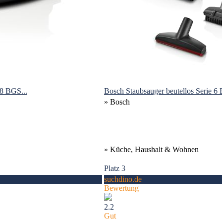
 8 BGS...
Bosch Staubsauger beutellos Serie 
» Bosch
» Küche, Haushalt & Wohnen
Platz 3
suchdino.de
Bewertung
2.2
Gut