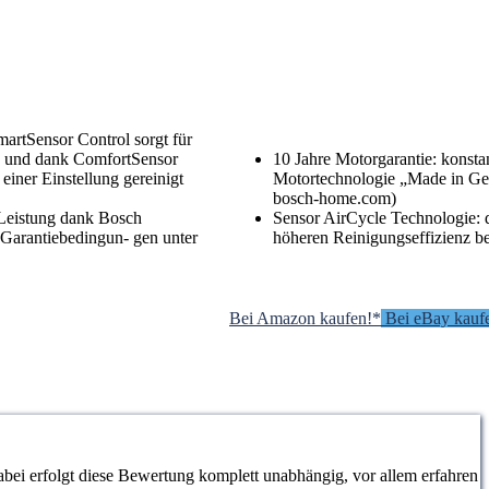
martSensor Control sorgt für
g und dank ComfortSensor
10 Jahre Motorgarantie: konst
iner Einstellung gereinigt
Motortechnologie „Made in Ge
bosch-home.com)
 Leistung dank Bosch
Sensor AirCycle Technologie: 
Garantiebedingun- gen unter
höheren Reinigungseffizienz b
Bei Amazon kaufen!*
Bei eBay kauf
ei erfolgt diese Bewertung komplett unabhängig, vor allem erfahren