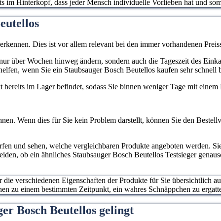
stets im Hinterkopf, dass jeder Mensch individuelle Vorlieben hat und 
eutellos
 erkennen. Dies ist vor allem relevant bei den immer vorhandenen Pr
cht nur über Wochen hinweg ändern, sondern auch die Tageszeit des Eink
elfen, wenn Sie ein Staubsauger Bosch Beutellos kaufen sehr schnell 
ukt bereits im Lager befindet, sodass Sie binnen weniger Tage mit eine
nen. Wenn dies für Sie kein Problem darstellt, können Sie den Bestellv
erfen und sehen, welche vergleichbaren Produkte angeboten werden. S
heiden, ob ein ähnliches Staubsauger Bosch Beutellos Testsieger genaus
ur die verschiedenen Eigenschaften der Produkte für Sie übersichtlich a
hnen zu einem bestimmten Zeitpunkt, ein wahres Schnäppchen zu ergatt
er Bosch Beutellos gelingt