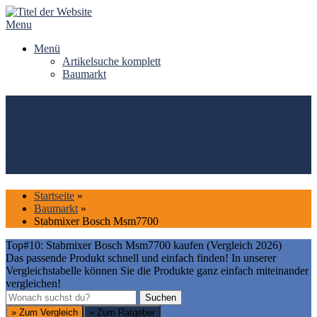
Skip
to
Menu
content
Menü
Artikelsuche komplett
Baumarkt
Top#10: Stabmixer Bosch
Msm7700 kaufen (Vergleich
2026)
Startseite
»
Baumarkt
»
Stabmixer Bosch Msm7700
Top#10: Stabmixer Bosch Msm7700 kaufen (Vergleich 2026)
Das passende Produkt schnell und einfach finden! In unserer
Vergleichstabelle können Sie die Produkte ganz einfach miteinander
vergleichen!
Suchen
Suchen
» Zum Vergleich
» Zum Ratgeber