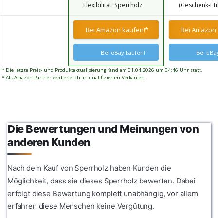
Flexibilität. Sperrholz
(Geschenk-Eti
verschiedenste
ideal für mitt
weisen eine glatte,
ModellDetails)
Bastelarbeiten. Ideale
geschliffene Oberfläche
Verarbeitung,
sperrholzplatte für Beizen,
Bei Amazon kaufen!*
Bei Amazon 
auf. Sie eignen sich ideal
Verformung.
Handwerk (DIY), Lackieren,
als blanko Holz-Zuschnitt,
Laubsäge, Brandmalerei,
der nach persönlichem
Laserschnitt, CNC Router,
Bei eBay kaufen!
Bei eBay
Geschmack beklebt und
Durchbrochenes.
bemalt werden kann.
* Die letzte Preis- und Produktaktualisierung fand am 01.04.2026 um 04:46 Uhr statt.
Sperrholzplatte 3mmist
* Als Amazon-Partner verdiene ich an qualifizierten Verkäufen.
leicht und haltbar mit einer
glatten, stachelfreien
Oberfläche, was für
Schnitzen, Modellbauen
und die anspruchsvollen
Die Bewertungen und Meinungen von
Vorlieben von
Handwerksenthusiasten
anderen Kunden
ideal ist.
Nach dem Kauf von Sperrholz haben Kunden die
Möglichkeit, dass sie dieses Sperrholz bewerten. Dabei
erfolgt diese Bewertung komplett unabhängig, vor allem
erfahren diese Menschen keine Vergütung.