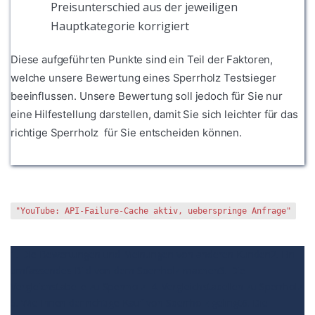
Preisunterschied aus der jeweiligen
Hauptkategorie korrigiert
Diese aufgeführten Punkte sind ein Teil der Faktoren,
welche unsere Bewertung eines Sperrholz Testsieger
beeinflussen. Unsere Bewertung soll jedoch für Sie nur
eine Hilfestellung darstellen, damit Sie sich leichter für das
richtige Sperrholz für Sie entscheiden können.
"YouTube: API-Failure-Cache aktiv, ueberspringe Anfrage"
1. Die Bewertungen und Meinungen von anderen Kunden
2. Ein
umfassendes Bild von dem Sperrholz machen
3. Die
Vergleichstabelle zu Sperrholz
4. Vergleichstabellen zu Sperrholz
5. Wie Ihnen der richtige Kauf von Sperrholz gelingt
6. Die