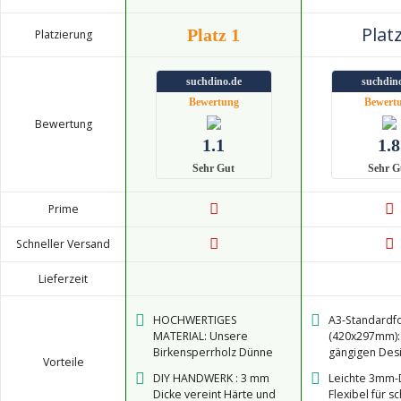
Platz
Platz 1
Platzierung
suchdino.de
suchdin
Bewertung
Bewert
Bewertung
1.1
1.8
Sehr Gut
Sehr G
Prime
Schneller Versand
Lieferzeit
HOCHWERTIGES
A3-Standardf
MATERIAL: Unsere
(420x297mm): 
Birkensperrholz Dünne
gängigen Desi
Vorteile
holz-Zuschnitte bieten
feine Birke g
DIY HANDWERK : 3 mm
Leichte 3mm-
eine erstklassige Qualität
splitterfreie L
Dicke vereint Härte und
Flexibel für s
und sind ideal für
Schneiden/Gr