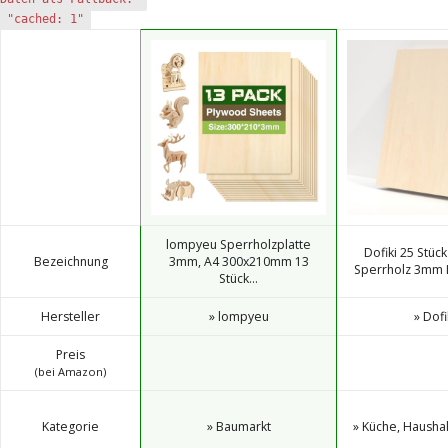
"cached: 1"
lompyeu Sperrholzplatte
Dofiki 25 Stüc
Bezeichnung
3mm, A4 300x210mm 13
Sperrholz 3mm L
Stück...
Hersteller
» lompyeu
» Dofi
Preis
(bei Amazon)
Kategorie
» Baumarkt
» Küche, Hausha