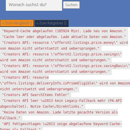
Suchen
Suchen
» Zum Vergleich
» Zum Ratgeber
"Keyword-Cache abgelaufen (185924 Min). Lade neu von Amazon."
"Cache leer oder abgelaufen. Lade aktuelle Daten von Amazon."
"Creators API: resource \"offersV2.listings.price.money\" wird
von Amazon nicht unterstuetzt und uebersprungen."
"Creators API: resource \"offersV2.listings.price.savings\"
wird von Amazon nicht unterstuetzt und uebersprungen."
"Creators API: resource \"offersV2.listings.price.savingBasis\"
wird von Amazon nicht unterstuetzt und uebersprungen."
"Creators API: resource
\"offers.listings.deliveryInfo.isPrimeEligible\" wird von Amazon
nicht unterstuetzt und uebersprungen."
"Creators API SearchItems Fehler"
"Creators API leer \u2013 kein Legacy-Fallback mehr (PA-API
abgeschaltet). Nutze Cache\/Direktlinks."
"Keine Daten von Amazon. Lade letzte gecachte Version als
Fallback."
"API fehlgeschlagen \u2013 zeige abgelaufene Keyword-Cache-
Daten als Fallback."