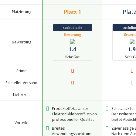
Platz
Platz 1
Platzierung
suchdino.de
suchdin
Bewertung
Bewert
Bewertung
1.4
1.9
Sehr Gut
Sehr G
Prime
Schneller Versand
Lieferzeit
Produkteffekt: Unser
Schutzlack für
Elektronikklebstoff ist von
Der isolieren
professioneller Qualität
bietet Abdich
Vorteile
und zeichnet sich durch
Isolationsfunk
Breites
Zuverlässige 
eine hohe Haftung,
elektronische
Anwendungsspektrum:
Nach dem Aus
Isolierung und
Komponenten,