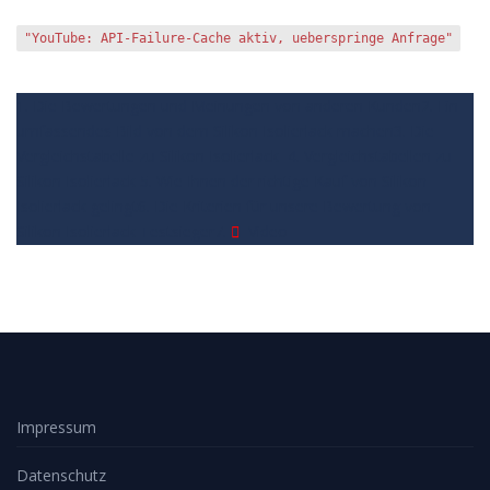
"YouTube: API-Failure-Cache aktiv, ueberspringe Anfrage"
1. Die Bewertungen und Meinungen von anderen Kunden
2. Ein
umfassendes Bild von dem Silikon Isolierlack machen
3. Die
Vergleichstabelle zu Silikon Isolierlack
4. Vergleichstabellen zu
Silikon Isolierlack
5. Wie Ihnen der richtige Kauf von Silikon
Isolierlack gelingt
6. Die Kriterien für unsere Bewertung von
Silikon Isolierlack Testsieger
7.
Video
Impressum
Datenschutz