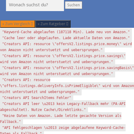
Suchen
Suchen
» Zum Vergleich
» Zum Ratgeber
"Keyword-Cache abgelaufen (187118 Min). Lade neu von Amazon."
"Cache leer oder abgelaufen. Lade aktuelle Daten von Amazon."
"Creators API: resource \"offersV2.listings.price.money\" wird
von Amazon nicht unterstuetzt und uebersprungen."
"Creators API: resource \"offersV2.listings.price.savings\"
wird von Amazon nicht unterstuetzt und uebersprungen."
"Creators API: resource \"offersV2.listings.price.savingBasis\"
wird von Amazon nicht unterstuetzt und uebersprungen."
"Creators API: resource
\"offers.listings.deliveryInfo.isPrimeEligible\" wird von Amazon
nicht unterstuetzt und uebersprungen."
"Creators API SearchItems Fehler"
"Creators API leer \u2013 kein Legacy-Fallback mehr (PA-API
abgeschaltet). Nutze Cache\/Direktlinks."
"Keine Daten von Amazon. Lade letzte gecachte Version als
Fallback."
"API fehlgeschlagen \u2013 zeige abgelaufene Keyword-Cache-
Daten als Fallback."