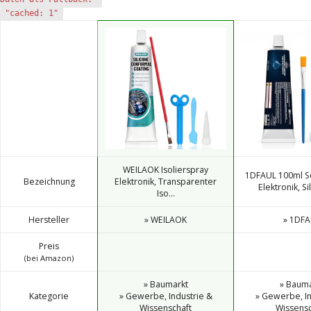
"cached: 1"
WEILAOK Isolierspray
1DFAUL 100ml Sc
Bezeichnung
Elektronik, Transparenter
Elektronik, Sil
Iso...
Hersteller
» WEILAOK
» 1DFA
Preis
(bei Amazon)
» Baumarkt
» Bauma
Kategorie
» Gewerbe, Industrie &
» Gewerbe, In
Wissenschaft
Wissensc