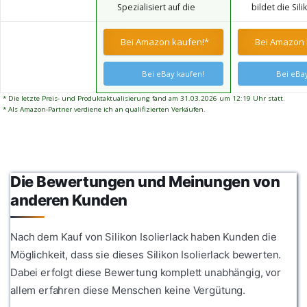
Spezialisiert auf die
bildet die Sili
Wasserdichtigkeit sowie
Feuchtigkeit, 
Herstellung von Kleber für
Schutzbeschic
eine dauerhafte
Nässe, schützt
elektronische
flexible, unsi
Versiegelung aus. Er
und gewährlei
Bei Amazon kaufen!*
Bei Amazon 
Komponenten. Er kann für
Schutzschicht 
eignet sich sehr gut zum
stabilen Betr
Leiterplatten,
Oberfläche, d
Schutz, zur Abdichtung und
elektronische
wasserdicht,
zur Isolierung verwandter
Bei eBay kaufen!
Bei eBay
Komponenten,
korrosionsbe
elektronischer und
Steuerplatinen für
verschleißfest
elektrischer Materialien.
* Die letzte Preis- und Produktaktualisierung fand am 31.03.2026 um 12:19 Uhr statt.
Haushaltsgeräte,
Lebensdauer
* Als Amazon-Partner verdiene ich an qualifizierten Verkäufen.
Bildet eine isolierende
Photovoltaik-
Komponenten 
Schutzschicht auf der
Stromversorgungen usw.
Oberfläche elektronischer
verwendet werden. Eine
Bauteile
Flasche Kleber kann Ihre
Schaltungsprobleme lösen
Die Bewertungen und Meinungen von
anderen Kunden
Nach dem Kauf von Silikon Isolierlack haben Kunden die
Möglichkeit, dass sie dieses Silikon Isolierlack bewerten.
Dabei erfolgt diese Bewertung komplett unabhängig, vor
allem erfahren diese Menschen keine Vergütung.