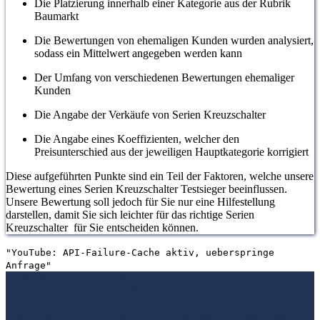
Die Platzierung innerhalb einer Kategorie aus der Rubrik
Baumarkt
Die Bewertungen von ehemaligen Kunden wurden analysiert,
sodass ein Mittelwert angegeben werden kann
Der Umfang von verschiedenen Bewertungen ehemaliger
Kunden
Die Angabe der Verkäufe von Serien Kreuzschalter
Die Angabe eines Koeffizienten, welcher den
Preisunterschied aus der jeweiligen Hauptkategorie korrigiert
Diese aufgeführten Punkte sind ein Teil der Faktoren, welche unsere
Bewertung eines Serien Kreuzschalter Testsieger beeinflussen.
Unsere Bewertung soll jedoch für Sie nur eine Hilfestellung
darstellen, damit Sie sich leichter für das richtige Serien
Kreuzschalter für Sie entscheiden können.
"YouTube: API-Failure-Cache aktiv, ueberspringe
Anfrage"
1. Die Bewertungen und Meinungen von anderen Kunden
2. Ein
umfassendes Bild von dem Serien Kreuzschalter machen
3. Die
Vergleichstabelle zu Serien Kreuzschalter
4. Vergleichstabellen zu
Serien Kreuzschalter
5. Wie Ihnen der richtige Kauf von Serien