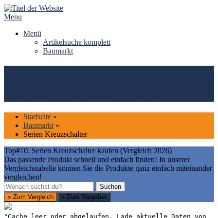
Skip
to
Menu
content
Menü
Artikelsuche komplett
Baumarkt
Top#10: Serien Kreuzschalter
kaufen (Vergleich 2026)
Startseite
»
Baumarkt
»
Serien Kreuzschalter
Top#10: Serien Kreuzschalter kaufen (Vergleich 2026)
Das passende Produkt schnell und einfach finden! In unserer
Vergleichstabelle können Sie die Produkte ganz einfach miteinander
vergleichen!
Suchen
Suchen
» Zum Vergleich
» Zum Ratgeber
"Cache leer oder abgelaufen. Lade aktuelle Daten von