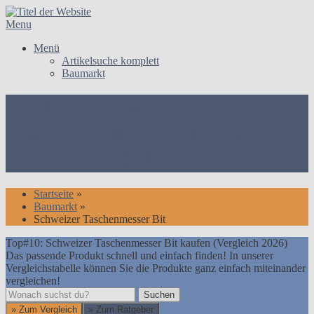
Skip
to
Menu
content
Menü
Artikelsuche komplett
Baumarkt
Top#10: Schweizer
Taschenmesser Bit kaufen
(Vergleich 2026)
Startseite
»
Baumarkt
»
Schweizer Taschenmesser Bit
Top#10: Schweizer Taschenmesser Bit kaufen (Vergleich 2026)
Das passende Produkt schnell und einfach finden! In unserer
Vergleichstabelle können Sie die Produkte ganz einfach miteinander
vergleichen!
Suchen
Suchen
» Zum Vergleich
» Zum Ratgeber