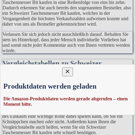
Taschenmesser Bit kaufen in eine Reihenfolge von eins bis zehn.
Dadurch erkennen Sie auch bereits den sogenannten Bestseller, also
ein Schweizer Taschenmesser Bit kaufen, welches in der
Vergangenheit die höchsten Verkaufszahlen aufweisen konnte und
daher von uns als Bestseller gekennzeichnet wird.
Verlassen Sie sich jedoch nicht ausschließlich darauf. Behalten Sie
stets im Hinterkopf, dass jeder Mensch individuelle Vorlieben hat
und somit nicht jeder Kommentar auch von Ihnen vertreten werden
würde.
Vergleichstabellen zu Schweizer
Taschenmesser Bit
Außerdem können Sie innerhalb der Vergleichstabelle auch den
Produktdaten werden geladen
Preis erkennen. Dies ist vor allem relevant bei den immer
vorhandenen Preisschwankungen auf dem Markt.
Die Amazon-Produktdaten werden gerade abgerufen – einen
Moment bitte.
Es stellt in der Regel denn normalen Alltag dar, dass sich Preise
nicht nur über Wochen hinweg ändern, sondern auch die Tageszeit
des Einkaufs eine wichtige Rolle dabei spielen kann, ob Sie ein
Schnäppchen machen oder nicht. Außerdem kann Ihnen die
Vergleichstabelle auch helfen, wenn Sie ein Schweizer
Taschenmesser Bit kaufen sehr schnell benötigen.