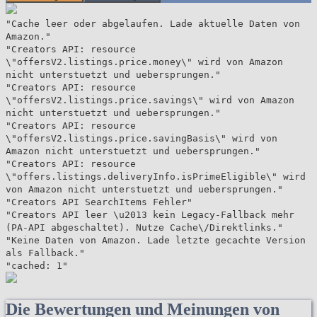
"Cache leer oder abgelaufen. Lade aktuelle Daten von
Amazon."
"Creators API: resource
\"offersV2.listings.price.money\" wird von Amazon
nicht unterstuetzt und uebersprungen."
"Creators API: resource
\"offersV2.listings.price.savings\" wird von Amazon
nicht unterstuetzt und uebersprungen."
"Creators API: resource
\"offersV2.listings.price.savingBasis\" wird von
Amazon nicht unterstuetzt und uebersprungen."
"Creators API: resource
\"offers.listings.deliveryInfo.isPrimeEligible\" wird
von Amazon nicht unterstuetzt und uebersprungen."
"Creators API SearchItems Fehler"
"Creators API leer \u2013 kein Legacy-Fallback mehr
(PA-API abgeschaltet). Nutze Cache\/Direktlinks."
"Keine Daten von Amazon. Lade letzte gecachte Version
als Fallback."
"cached: 1"
Die Bewertungen und Meinungen von