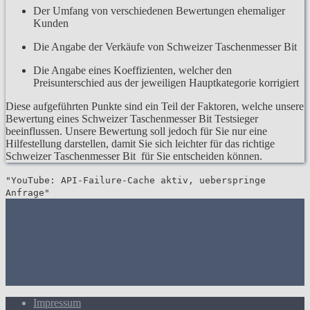
Der Umfang von verschiedenen Bewertungen ehemaliger
Kunden
Die Angabe der Verkäufe von Schweizer Taschenmesser Bit
Die Angabe eines Koeffizienten, welcher den
Preisunterschied aus der jeweiligen Hauptkategorie korrigiert
Diese aufgeführten Punkte sind ein Teil der Faktoren, welche unsere
Bewertung eines Schweizer Taschenmesser Bit Testsieger
beeinflussen. Unsere Bewertung soll jedoch für Sie nur eine
Hilfestellung darstellen, damit Sie sich leichter für das richtige
Schweizer Taschenmesser Bit für Sie entscheiden können.
"YouTube: API-Failure-Cache aktiv, ueberspringe
Anfrage"
1. Die Bewertungen und Meinungen von anderen Kunden
2. Ein
umfassendes Bild von dem Schweizer Taschenmesser Bit machen
3.
Die Vergleichstabelle zu Schweizer Taschenmesser Bit
4.
Vergleichstabellen zu Schweizer Taschenmesser Bit
5. Wie Ihnen
der richtige Kauf von Schweizer Taschenmesser Bit gelingt
6. Die
Kriterien für unsere Bewertung von Schweizer Taschenmesser Bit
Testsieger
7.
Video
Impressum