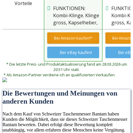
Vorteile
Funktionen. Grosse
Funktione
FUNKTIONEN:
FUNKTIO
Klinge
Klinge
Kombi-Klinge. Klinge
Kombi-Kli
gross, Kapselheber,
gross, Ka
Dosenöffner,
Dosenöff
Schraubendreher 5
Schraube
Bei Amazon kaufen!*
Bei Amazon
mm,
mm,
Drahtabisolierer,
Drahtabis
Bei eBay kaufen!
Bei eBa
Ring, Pinzette,
Ring, Pinz
* Die letzte Preis- und Produktaktualisierung fand am 28.03.2026 um
Zahnstocher
Zahnstoc
20:51 Uhr statt.
* Als Amazon-Partner verdiene ich an qualifizierten Verkäufen.
Die Bewertungen und Meinungen von
anderen Kunden
Nach dem Kauf von Schweizer Taschenmesser Bantam haben
Kunden die Möglichkeit, dass sie dieses Schweizer Taschenmesser
Bantam bewerten. Dabei erfolgt diese Bewertung komplett
unabhängig, vor allem erfahren diese Menschen keine Vergütung.