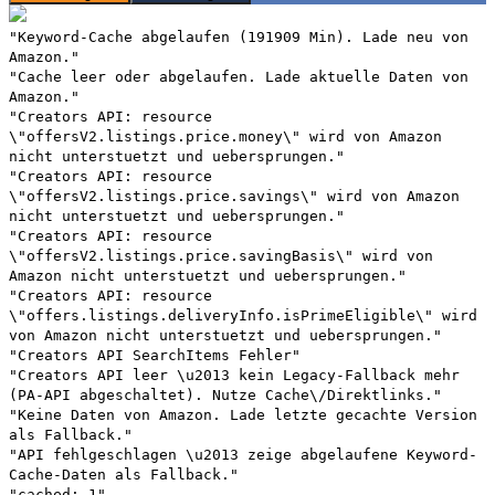
"Keyword-Cache abgelaufen (191909 Min). Lade neu von
Amazon."
"Cache leer oder abgelaufen. Lade aktuelle Daten von
Amazon."
"Creators API: resource
\"offersV2.listings.price.money\" wird von Amazon
nicht unterstuetzt und uebersprungen."
"Creators API: resource
\"offersV2.listings.price.savings\" wird von Amazon
nicht unterstuetzt und uebersprungen."
"Creators API: resource
\"offersV2.listings.price.savingBasis\" wird von
Amazon nicht unterstuetzt und uebersprungen."
"Creators API: resource
\"offers.listings.deliveryInfo.isPrimeEligible\" wird
von Amazon nicht unterstuetzt und uebersprungen."
"Creators API SearchItems Fehler"
"Creators API leer \u2013 kein Legacy-Fallback mehr
(PA-API abgeschaltet). Nutze Cache\/Direktlinks."
"Keine Daten von Amazon. Lade letzte gecachte Version
als Fallback."
"API fehlgeschlagen \u2013 zeige abgelaufene Keyword-
Cache-Daten als Fallback."
"cached: 1"