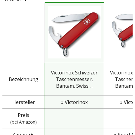
Victorinox Schweizer
Victorinox
Bezeichnung
Taschenmesser,
Taschen
Bantam, Swiss ...
Bantam, S
Hersteller
» Victorinox
» Vict
Preis
(bei Amazon)
Kategorie
» Sport &