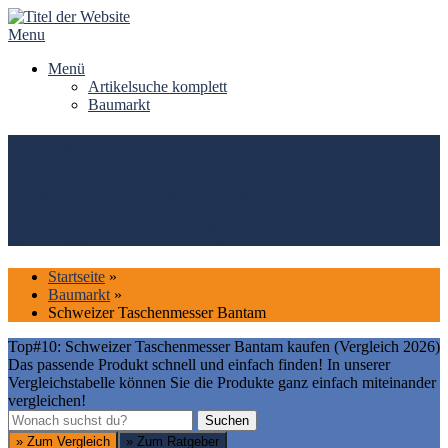
Skip
to
Menu
content
Menü
Artikelsuche komplett
Baumarkt
Top#10: Schweizer
Taschenmesser Bantam kaufen
(Vergleich 2026)
Startseite
»
Baumarkt
»
Schweizer Taschenmesser Bantam
Top#10: Schweizer Taschenmesser Bantam kaufen (Vergleich 2026)
Das passende Produkt schnell und einfach finden! In unserer
Vergleichstabelle können Sie die Produkte ganz einfach miteinander
vergleichen!
Suchen
Suchen
» Zum Vergleich
» Zum Ratgeber