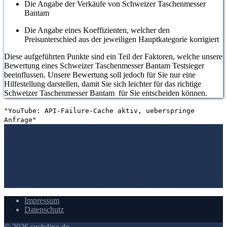
Die Angabe der Verkäufe von Schweizer Taschenmesser
Bantam
Die Angabe eines Koeffizienten, welcher den
Preisunterschied aus der jeweiligen Hauptkategorie korrigiert
Diese aufgeführten Punkte sind ein Teil der Faktoren, welche unsere
Bewertung eines Schweizer Taschenmesser Bantam Testsieger
beeinflussen. Unsere Bewertung soll jedoch für Sie nur eine
Hilfestellung darstellen, damit Sie sich leichter für das richtige
Schweizer Taschenmesser Bantam für Sie entscheiden können.
"YouTube: API-Failure-Cache aktiv, ueberspringe
Anfrage"
1. Die Bewertungen und Meinungen von anderen Kunden
2. Ein
umfassendes Bild von dem Schweizer Taschenmesser Bantam
machen
3. Die Vergleichstabelle zu Schweizer Taschenmesser
Bantam
4. Vergleichstabellen zu Schweizer Taschenmesser Bantam
5. Wie Ihnen der richtige Kauf von Schweizer Taschenmesser
Bantam gelingt
6. Die Kriterien für unsere Bewertung von
Schweizer Taschenmesser Bantam Testsieger
7.
Video
Impressum
Datenschutz
© 2026 suchdino.de