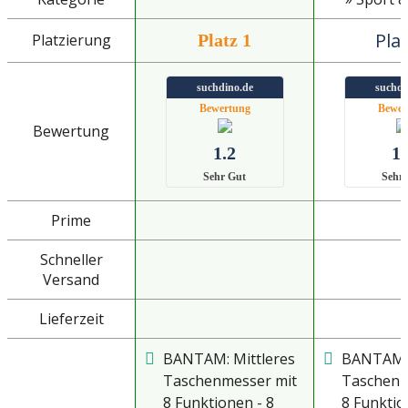
Plat
Platzierung
Platz 1
suchdino.de
suchdi
Bewertung
Bewer
Bewertung
1.2
1.
Sehr Gut
Sehr
Prime
Schneller
Versand
Lieferzeit
BANTAM: Mittleres
BANTAM: 
Taschenmesser mit
Taschenm
8 Funktionen - 8
8 Funktio