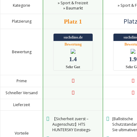
» Sport & Freizeit
Kategorie
» Sport & F
» Baumarkt
Platz
Platz 1
Platzierung
suchdino.de
suchdin
Bewertung
Bewert
Bewertung
1.4
1.9
Sehr Gut
Sehr G
Prime
Schneller Versand
Lieferzeit
【Sicherheit zuerst –
[Ballistische
Augenschutz】HTS
Schutzstandar
HUNTERSKY Einstiegs-
Sie ultimative
Vorteile
Schutzbrille, entwickelt für
Augenschutz 