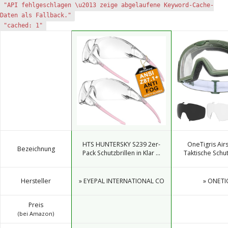
"API fehlgeschlagen \u2013 zeige abgelaufene Keyword-Cache-
Daten als Fallback."
"cached: 1"
HTS HUNTERSKY S239 2er-
OneTigris Airso
Bezeichnung
Pack Schutzbrillen in Klar ...
Taktische Schut
Hersteller
» EYEPAL INTERNATIONAL CO
» ONETI
Preis
(bei Amazon)