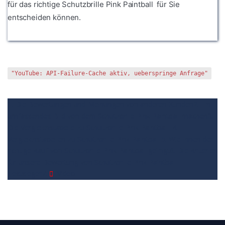
für das richtige Schutzbrille Pink Paintball für Sie
entscheiden können.
"YouTube: API-Failure-Cache aktiv, ueberspringe Anfrage"
1. Die Bewertungen und Meinungen von anderen Kunden
2. Ein
umfassendes Bild von dem Schutzbrille Pink Paintball machen
3.
Die Vergleichstabelle zu Schutzbrille Pink Paintball
4.
Vergleichstabellen zu Schutzbrille Pink Paintball
5. Wie Ihnen der
richtige Kauf von Schutzbrille Pink Paintball gelingt
6. Die Kriterien
für unsere Bewertung von Schutzbrille Pink Paintball
Testsieger
7.
Video