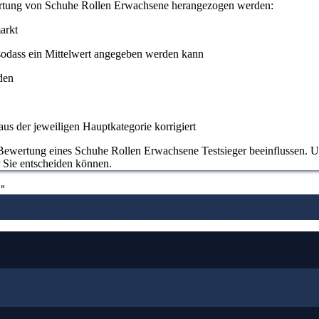
ertung von Schuhe Rollen Erwachsene herangezogen werden:
arkt
odass ein Mittelwert angegeben werden kann
den
us der jeweiligen Hauptkategorie korrigiert
Bewertung eines Schuhe Rollen Erwachsene Testsieger beeinflussen. Uns
r Sie entscheiden können.
"
assendes Bild von dem Schuhe Rollen Erwachsene machen
3. Die Verg
he Rollen Erwachsene gelingt
6. Die Kriterien für unsere Bewertung v