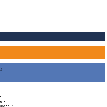
n!
"
n."
ungen."