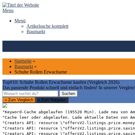
Skip
to
Menu
content
Menü
Artikelsuche komplett
Baumarkt
Top#10: Schuhe Rollen Erwachse
Startseite
»
Baumarkt
»
Schuhe Rollen Erwachsene
Top#10: Schuhe Rollen Erwachsene kaufen (Vergleich 2026)
Das passende Produkt schnell und einfach finden! In unserer Vergleic
Suchen
Suchen
» Zum Vergleich
» Zum Ratgeber
"Keyword-Cache abgelaufen (195520 Min). Lade neu von Am
"Cache leer oder abgelaufen. Lade aktuelle Daten von Am
"Creators API: resource \"offersV2.listings.price.money
"Creators API: resource \"offersV2.listings.price.savin
"Creators API: resource \"offersV2.listings.price.savin