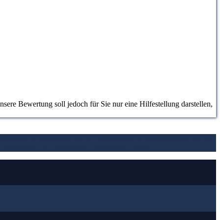
ere Bewertung soll jedoch für Sie nur eine Hilfestellung darstellen,
leichstabelle zu Schuhe Rollen Erwachsene
4. Vergleichstabellen zu
on Schuhe Rollen Erwachsene Testsieger
7.
Video