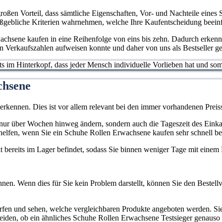
großen Vorteil, dass sämtliche Eigenschaften, Vor- und Nachteile eines
aßgebliche Kriterien wahrnehmen, welche Ihre Kaufentscheidung beein
chsene kaufen in eine Reihenfolge von eins bis zehn. Dadurch erkenne
n Verkaufszahlen aufweisen konnte und daher von uns als Bestseller g
stets im Hinterkopf, dass jeder Mensch individuelle Vorlieben hat und 
chsene
 erkennen. Dies ist vor allem relevant bei den immer vorhandenen Pr
cht nur über Wochen hinweg ändern, sondern auch die Tageszeit des Eink
helfen, wenn Sie ein Schuhe Rollen Erwachsene kaufen sehr schnell be
ukt bereits im Lager befindet, sodass Sie binnen weniger Tage mit eine
nen. Wenn dies für Sie kein Problem darstellt, können Sie den Bestellv
erfen und sehen, welche vergleichbaren Produkte angeboten werden. S
heiden, ob ein ähnliches Schuhe Rollen Erwachsene Testsieger genauso 