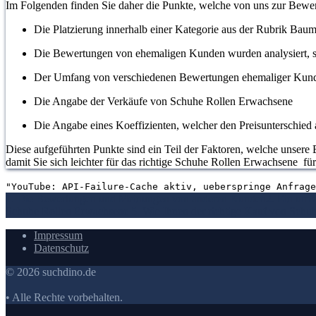
Im Folgenden finden Sie daher die Punkte, welche von uns zur Bew
Die Platzierung innerhalb einer Kategorie aus der Rubrik Baum
Die Bewertungen von ehemaligen Kunden wurden analysiert, s
Der Umfang von verschiedenen Bewertungen ehemaliger Kun
Die Angabe der Verkäufe von Schuhe Rollen Erwachsene
Die Angabe eines Koeffizienten, welcher den Preisunterschied a
Diese aufgeführten Punkte sind ein Teil der Faktoren, welche unsere 
damit Sie sich leichter für das richtige Schuhe Rollen Erwachsene fü
"YouTube: API-Failure-Cache aktiv, ueberspringe Anfrage
1. Die Bewertungen und Meinungen von anderen Kunden
2. Ein umf
Schuhe Rollen Erwachsene
5. Wie Ihnen der richtige Kauf von Schu
Impressum
Datenschutz
© 2026 suchdino.de
• Alle Rechte vorbehalten.