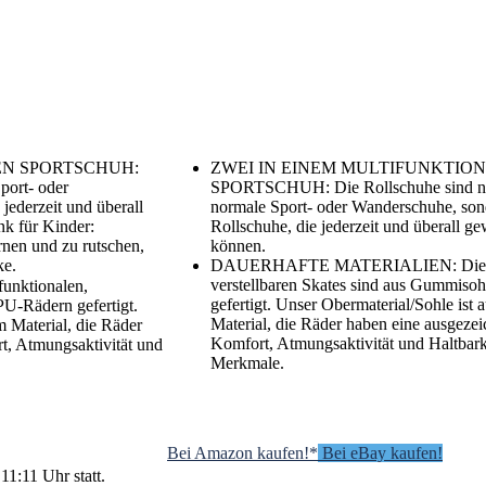
EN SPORTSCHUH:
ZWEI IN EINEM MULTIFUNKTIO
port- oder
SPORTSCHUH: Die Rollschuhe sind nic
jederzeit und überall
normale Sport- oder Wanderschuhe, son
k für Kinder:
Rollschuhe, die jederzeit und überall g
rnen und zu rutschen,
können.
ke.
DAUERHAFTE MATERIALIEN: Die mul
verstellbaren Skates sind aus Gummiso
ktionalen,
gefertigt. Unser Obermaterial/Sohle ist 
PU-Rädern gefertigt.
Material, die Räder haben eine ausgezei
m Material, die Räder
Komfort, Atmungsaktivität und Haltbark
t, Atmungsaktivität und
Merkmale.
Bei Amazon kaufen!*
Bei eBay kaufen!
11:11 Uhr statt.