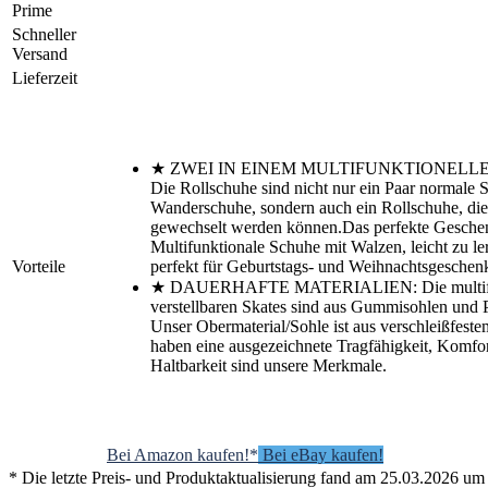
Prime
Schneller
Versand
Lieferzeit
★ ZWEI IN EINEM MULTIFUNKTIONELL
Die Rollschuhe sind nicht nur ein Paar normale S
Wanderschuhe, sondern auch ein Rollschuhe, die 
gewechselt werden können.Das perfekte Geschen
Multifunktionale Schuhe mit Walzen, leicht zu le
Vorteile
perfekt für Geburtstags- und Weihnachtsgeschen
★ DAUERHAFTE MATERIALIEN: Die multifun
verstellbaren Skates sind aus Gummisohlen und 
Unser Obermaterial/Sohle ist aus verschleißfeste
haben eine ausgezeichnete Tragfähigkeit, Komfor
Haltbarkeit sind unsere Merkmale.
Bei Amazon kaufen!*
Bei eBay kaufen!
* Die letzte Preis- und Produktaktualisierung fand am 25.03.2026 um 