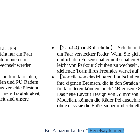
【2-in-1-Quad-Rollschuhe】: Schuhe mit ro
NELLEN
ht nur ein Paar
ein Paar versteckter Räder. Wenn Sie glei
dern auch ein
einfach den Fersenschalter und schalten S
ewechselt werden
leicht von Parkour-Schuhen zu wechseln
gleitende Team Ihres Freundes wartet auf 
tifunktionalen,
【Vorteile von einziehbaren Laufschuhen
hlen und PU-Rädern
ihre eigenen Bremsen, die in den Straßen
aus verschleißfestem
funktionieren können, auch T-Bremsen /
chnete Tragfähigkeit,
Das neue Layout-Design von Gummisohle
eit sind unsere
Modellen, können die Räder frei ausdehne
ohne dass sie die Füße, sicher und schnell
Bei Amazon kaufen!*
Bei eBay kaufen!