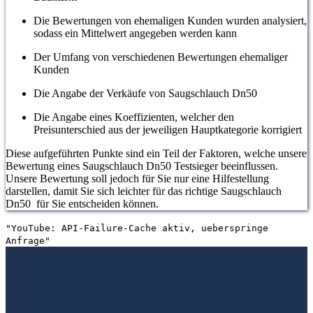
Die Bewertungen von ehemaligen Kunden wurden analysiert,
sodass ein Mittelwert angegeben werden kann
Der Umfang von verschiedenen Bewertungen ehemaliger
Kunden
Die Angabe der Verkäufe von Saugschlauch Dn50
Die Angabe eines Koeffizienten, welcher den
Preisunterschied aus der jeweiligen Hauptkategorie korrigiert
Diese aufgeführten Punkte sind ein Teil der Faktoren, welche unsere
Bewertung eines Saugschlauch Dn50 Testsieger beeinflussen.
Unsere Bewertung soll jedoch für Sie nur eine Hilfestellung
darstellen, damit Sie sich leichter für das richtige Saugschlauch
Dn50 für Sie entscheiden können.
"YouTube: API-Failure-Cache aktiv, ueberspringe
Anfrage"
1. Die Bewertungen und Meinungen von anderen Kunden
2. Ein
umfassendes Bild von dem Saugschlauch Dn50 machen
3. Die
Vergleichstabelle zu Saugschlauch Dn50
4. Vergleichstabellen zu
Saugschlauch Dn50
5. Wie Ihnen der richtige Kauf von
Saugschlauch Dn50 gelingt
6. Die Kriterien für unsere Bewertung