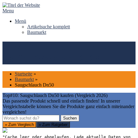
Skip
to
Menu
content
Menü
Artikelsuche komplett
Baumarkt
Top#10: Saugschlauch Dn50
kaufen (Vergleich 2026)
Startseite
»
Baumarkt
»
Saugschlauch Dn50
Top#10: Saugschlauch Dn50 kaufen (Vergleich 2026)
Das passende Produkt schnell und einfach finden! In unserer
Vergleichstabelle können Sie die Produkte ganz einfach miteinander
vergleichen!
Suchen
Suchen
» Zum Vergleich
» Zum Ratgeber
"Cache leer oder abgelaufen. Lade aktuelle Daten von