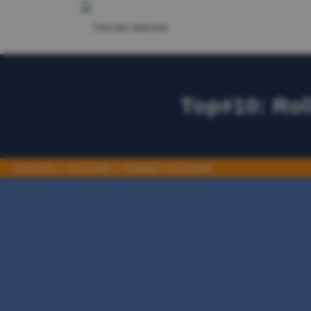
Skip
to
content
Top#10: Rol
Startseite
»
Baumarkt
»
Rolladen Ersatzteile