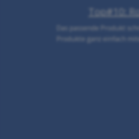
Top#10: Ro
Das passende Produkt schne
Produkte ganz einfach mit