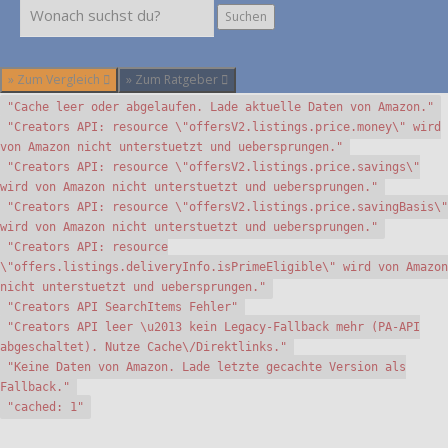
Suchen
Suchen
» Zum Vergleich
» Zum Ratgeber
"Cache leer oder abgelaufen. Lade aktuelle Daten von Amazon."
"Creators API: resource \"offersV2.listings.price.money\" wird
von Amazon nicht unterstuetzt und uebersprungen."
"Creators API: resource \"offersV2.listings.price.savings\"
wird von Amazon nicht unterstuetzt und uebersprungen."
"Creators API: resource \"offersV2.listings.price.savingBasis\"
wird von Amazon nicht unterstuetzt und uebersprungen."
"Creators API: resource
\"offers.listings.deliveryInfo.isPrimeEligible\" wird von Amazon
nicht unterstuetzt und uebersprungen."
"Creators API SearchItems Fehler"
"Creators API leer \u2013 kein Legacy-Fallback mehr (PA-API
abgeschaltet). Nutze Cache\/Direktlinks."
"Keine Daten von Amazon. Lade letzte gecachte Version als
Fallback."
"cached: 1"