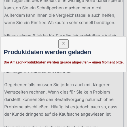
die Tageszeit des Einkaufs eine wichtige Rolle dabei spielen
kann, ob Sie ein Schnäppchen machen oder nicht.
Außerdem kann Ihnen die Vergleichstabelle auch helfen,
wenn Sie ein Rimfree Wc kaufen sehr schnell benötigen.
Mit nur einem Blick ist für Sie nämlich ersichtlich, ob sich
das Produkt bereits im Lager befindet, sodass Sie binnen
weniger Tage mit einem Eintreffen bei Ihnen zu Hause
Produktdaten werden geladen
rechnen können.
Die Amazon-Produktdaten werden gerade abgerufen – einen Moment bitte.
Mit längeren Wartezeiten rechnen
Gegebenenfalls müssen Sie jedoch auch mit längeren
Wartezeiten rechnen. Wenn dies für Sie kein Problem
darstellt, können Sie den Bestellvorgang natürlich ohne
Probleme abschließen. Häufig ist es jedoch auch so, dass
der Kunde dringend auf die Kaufsache angewiesen ist.