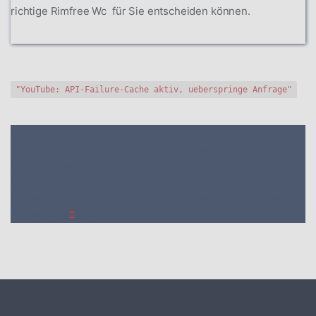
richtige Rimfree Wc für Sie entscheiden können.
"YouTube: API-Failure-Cache aktiv, ueberspringe Anfrage"
1. Die Bewertungen und Meinungen von anderen Kunden
2. Ein
umfassendes Bild von dem Rimfree Wc machen
3. Die
Vergleichstabelle zu Rimfree Wc
4. Vergleichstabellen zu
Rimfree Wc
5. Wie Ihnen der richtige Kauf von Rimfree Wc
gelingt
6. Die Kriterien für unsere Bewertung von Rimfree Wc
Testsieger
7.
Video