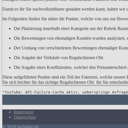
Damit es für Sie nachvollziehbarer gestaltet werden kann, haben wir
Im Folgenden finden Sie daher die Punkte, welche von uns zur Bew
Die Platzierung innerhalb einer Kategorie aus der Rubrik Baum
Die Bewertungen von ehemaligen Kunden wurden analysiert, s
Der Umfang von verschiedenen Bewertungen ehemaliger Kun
Die Angabe der Verkäufe von Regalschienen Obi
Die Angabe eines Koeffizienten, welcher den Preisunterschied a
Diese aufgeführten Punkte sind ein Teil der Faktoren, welche unsere 
Sie sich leichter für das richtige Regalschienen Obi für Sie entschei
"YouTube: API-Failure-Cache aktiv, ueberspringe Anfrage
1. Die Bewertungen und Meinungen von anderen Kunden
2. Ein umf
Obi
5. Wie Ihnen der richtige Kauf von Regalschienen Obi gelingt
6. 
Impressum
Datenschutz
© 2026 suchdino.de