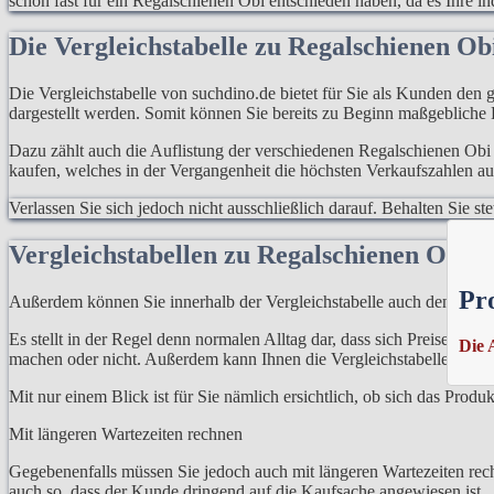
schon fast für ein Regalschienen Obi entschieden haben, da es Ihre ind
Die Vergleichstabelle zu Regalschienen O
Die Vergleichstabelle von suchdino.de bietet für Sie als Kunden den g
dargestellt werden. Somit können Sie bereits zu Beginn maßgebliche
Dazu zählt auch die Auflistung der verschiedenen Regalschienen Obi 
kaufen, welches in der Vergangenheit die höchsten Verkaufszahlen au
Verlassen Sie sich jedoch nicht ausschließlich darauf. Behalten Sie 
Vergleichstabellen zu Regalschienen Obi
Pr
Außerdem können Sie innerhalb der Vergleichstabelle auch den Preis
Es stellt in der Regel denn normalen Alltag dar, dass sich Preise ni
Die 
machen oder nicht. Außerdem kann Ihnen die Vergleichstabelle auch h
Mit nur einem Blick ist für Sie nämlich ersichtlich, ob sich das Prod
Mit längeren Wartezeiten rechnen
Gegebenenfalls müssen Sie jedoch auch mit längeren Wartezeiten rech
auch so, dass der Kunde dringend auf die Kaufsache angewiesen ist.