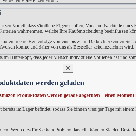
ividuellen Präferenzen erfüllt.
bi
roßen Vorteil, dass sämtliche Eigenschaften, Vor- und Nachteile eines 
 Kriterien wahrnehmen, welche Ihre Kaufentscheidung beeinflussen kö
kaufen in eine Reihenfolge von eins bis zehn. Dadurch erkennen Sie au
fweisen konnte und daher von uns als Bestseller gekennzeichnet wird.
stets im Hinterkopf, dass jeder Mensch individuelle Vorlieben hat und 
oduktdaten werden geladen
 erkennen. Dies ist vor allem relevant bei den immer vorhandenen Pr
cht nur über Wochen hinweg ändern, sondern auch die Tageszeit des Eink
Amazon-Produktdaten werden gerade abgerufen – einen Moment b
elfen, wenn Sie ein Regalschienen Obi kaufen sehr schnell benötigen.
ukt bereits im Lager befindet, sodass Sie binnen weniger Tage mit eine
nen. Wenn dies für Sie kein Problem darstellt, können Sie den Bestellv