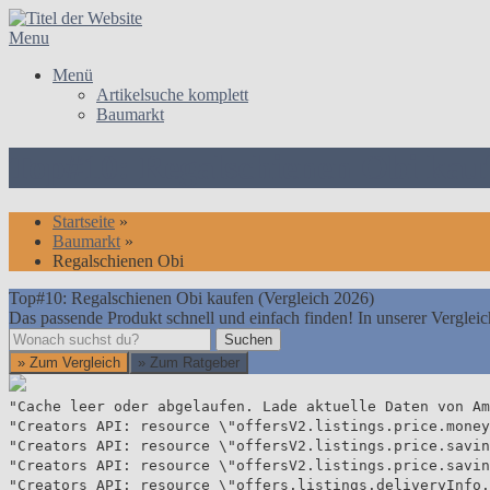
Skip
to
Menu
content
Menü
Artikelsuche komplett
Baumarkt
Top#10: Regalschienen Obi kauf
Startseite
»
Baumarkt
»
Regalschienen Obi
Top#10: Regalschienen Obi kaufen (Vergleich 2026)
Das passende Produkt schnell und einfach finden! In unserer Vergleic
Suchen
Suchen
» Zum Vergleich
» Zum Ratgeber
"Cache leer oder abgelaufen. Lade aktuelle Daten von Am
"Creators API: resource \"offersV2.listings.price.money
"Creators API: resource \"offersV2.listings.price.savin
"Creators API: resource \"offersV2.listings.price.savin
"Creators API: resource \"offers.listings.deliveryInfo.