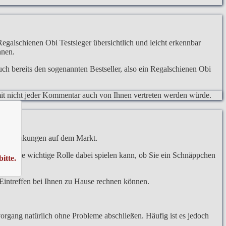
Regalschienen Obi Testsieger übersichtlich und leicht erkennbar
nnen.
ch bereits den sogenannten Bestseller, also ein Regalschienen Obi
somit nicht jeder Kommentar auch von Ihnen vertreten werden würde.
eisschwankungen auf dem Markt.
aufs eine wichtige Rolle dabei spielen kann, ob Sie ein Schnäppchen
itte.
m Eintreffen bei Ihnen zu Hause rechnen können.
organg natürlich ohne Probleme abschließen. Häufig ist es jedoch