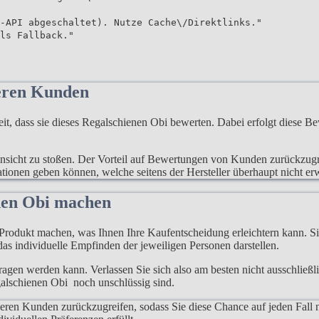
-API abgeschaltet). Nutze Cache\/Direktlinks."
ls Fallback."
eren Kunden
 dass sie dieses Regalschienen Obi bewerten. Dabei erfolgt diese Be
e Ansicht zu stoßen. Der Vorteil auf Bewertungen von Kunden zurückzugr
mationen geben können, welche seitens der Hersteller überhaupt nicht e
nen Obi machen
rodukt machen, was Ihnen Ihre Kaufentscheidung erleichtern kann. Sie
as individuelle Empfinden der jeweiligen Personen darstellen.
rtragen werden kann. Verlassen Sie sich also am besten nicht ausschließ
galschienen Obi noch unschlüssig sind.
deren Kunden zurückzugreifen, sodass Sie diese Chance auf jeden Fall 