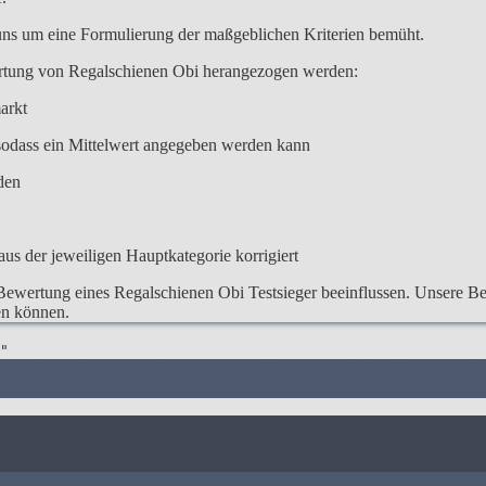
 uns um eine Formulierung der maßgeblichen Kriterien bemüht.
ertung von Regalschienen Obi herangezogen werden:
arkt
odass ein Mittelwert angegeben werden kann
den
us der jeweiligen Hauptkategorie korrigiert
Bewertung eines Regalschienen Obi Testsieger beeinflussen. Unsere Bewe
den können.
"
assendes Bild von dem Regalschienen Obi machen
3. Die Vergleichsta
Die Kriterien für unsere Bewertung von Regalschienen Obi Testsieger
7