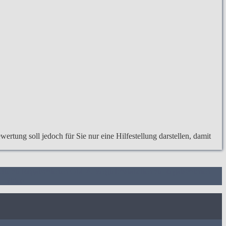
rtung soll jedoch für Sie nur eine Hilfestellung darstellen, damit
belle zu Regalschienen Obi
4. Vergleichstabellen zu Regalschienen
.
Video