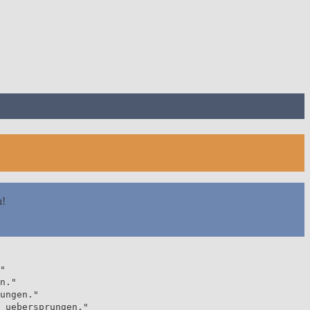
n!
"
n."
ungen."
 uebersprungen."