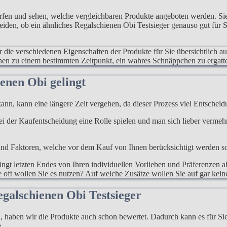
erfen und sehen, welche vergleichbaren Produkte angeboten werden. S
heiden, ob ein ähnliches Regalschienen Obi Testsieger genauso gut für 
ur die verschiedenen Eigenschaften der Produkte für Sie übersichtlich a
hnen zu einem bestimmten Zeitpunkt, ein wahres Schnäppchen zu ergatt
enen Obi gelingt
ann, kann eine längere Zeit vergehen, da dieser Prozess viel Entscheidu
 bei der Kaufentscheidung eine Rolle spielen und man sich lieber verme
d Faktoren, welche vor dem Kauf von Ihnen berücksichtigt werden sollen
gt letzten Endes von Ihren individuellen Vorlieben und Präferenzen ab
 oft wollen Sie es nutzen? Auf welche Zusätze wollen Sie auf gar kein
galschienen Obi Testsieger
haben wir die Produkte auch schon bewertet. Dadurch kann es für Sie l
.