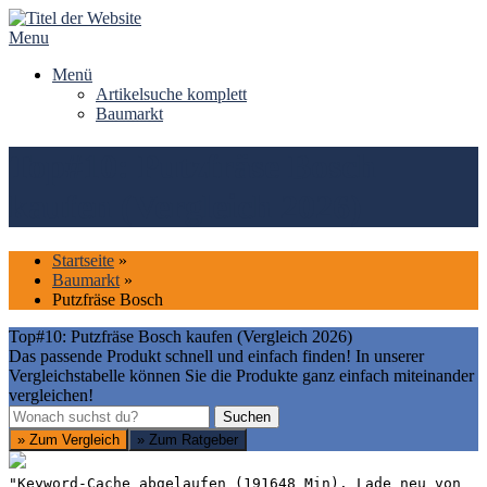
Skip
to
Menu
content
Menü
Artikelsuche komplett
Baumarkt
Top#10: Putzfräse Bosch
kaufen (Vergleich 2026)
Startseite
»
Baumarkt
»
Putzfräse Bosch
Top#10: Putzfräse Bosch kaufen (Vergleich 2026)
Das passende Produkt schnell und einfach finden! In unserer
Vergleichstabelle können Sie die Produkte ganz einfach miteinander
vergleichen!
Suchen
Suchen
» Zum Vergleich
» Zum Ratgeber
"Keyword-Cache abgelaufen (191648 Min). Lade neu von