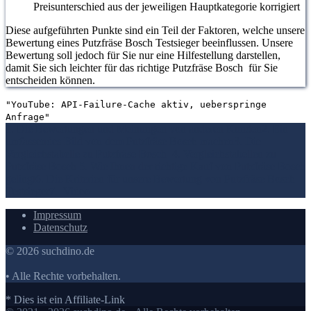
Preisunterschied aus der jeweiligen Hauptkategorie korrigiert
Diese aufgeführten Punkte sind ein Teil der Faktoren, welche unsere
Bewertung eines Putzfräse Bosch Testsieger beeinflussen. Unsere
Bewertung soll jedoch für Sie nur eine Hilfestellung darstellen,
damit Sie sich leichter für das richtige Putzfräse Bosch für Sie
entscheiden können.
"YouTube: API-Failure-Cache aktiv, ueberspringe
Anfrage"
1. Die Bewertungen und Meinungen von anderen Kunden
2. Ein
umfassendes Bild von dem Putzfräse Bosch machen
3. Die
Vergleichstabelle zu Putzfräse Bosch
4. Vergleichstabellen zu
Putzfräse Bosch
5. Wie Ihnen der richtige Kauf von Putzfräse Bosch
gelingt
6. Die Kriterien für unsere Bewertung von Putzfräse Bosch
Testsieger
7.
Video
Impressum
Datenschutz
© 2026 suchdino.de
• Alle Rechte vorbehalten.
* Dies ist ein Affiliate-Link