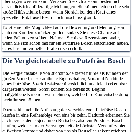
übertragen werden kann. Verlassen Sie sich also am besten nicht
ausschließlich auf derartige Meinungen. Sie können jedoch eine sehr
große Hilfestellung bieten, wenn Sie sich bei dem Kauf eines
speziellen Putzfräse Bosch noch unschlüssig sind.
Es ist eine tolle Möglichkeit auf die Bewertung und Meinung von
anderen Kunden zurückzugreifen, sodass Sie diese Chance auf
jeden Fall nutzen sollten. Nehmen Sie diese Rezensionen wahr,
wenn Sie sich schon fast für ein Putzfräse Bosch entschieden haben,
da es Ihre individuellen Präferenzen erfüllt.
Die Vergleichstabelle zu Putzfräse Bosch
Die Vergleichstabelle von suchdino.de bietet für Sie als Kunden den
großen Vorteil, dass sämtliche Eigenschaften, Vor- und Nachteile
eines Putzfräse Bosch Testsieger übersichtlich und leicht erkennbar
dargestellt werden. Somit können Sie bereits zu Beginn
maßgebliche Kriterien wahrnehmen, welche Ihre Kaufentscheidung
beeinflussen können.
Dazu zählt auch die Auflistung der verschiedenen Putzfräse Bosch
kaufen in eine Reihenfolge von eins bis zehn. Dadurch erkennen Sie
auch bereits den sogenannten Bestseller, also ein Putzfräse Bosch
kaufen, welches in der Vergangenheit die höchsten Verkaufszahlen
aufweisen konnte und daher von uns als Bestseller gekennzeichnet