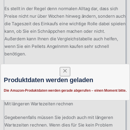
Es stellt in der Regel denn normalen Alltag dar, dass sich
Preise nicht nur über Wochen hinweg ändern, sondern auch
die Tageszeit des Einkaufs eine wichtige Rolle dabei spielen
kann, ob Sie ein Schnäppchen machen oder nicht.
Außerdem kann Ihnen die Vergleichstabelle auch helfen,
wenn Sie ein Pellets Angelnmm kaufen sehr schnell
benötigen.
Mit nur einem Blick ist für Sie nämlich ersichtlich, ob sich
das Produkt bereits im Lager befindet, sodass Sie binnen
Produktdaten werden geladen
weniger Tage mit einem Eintreffen bei Ihnen zu Hause
rechnen können.
Die Amazon-Produktdaten werden gerade abgerufen – einen Moment bitte.
Mit längeren Wartezeiten rechnen
Gegebenenfalls müssen Sie jedoch auch mit längeren
Wartezeiten rechnen. Wenn dies für Sie kein Problem