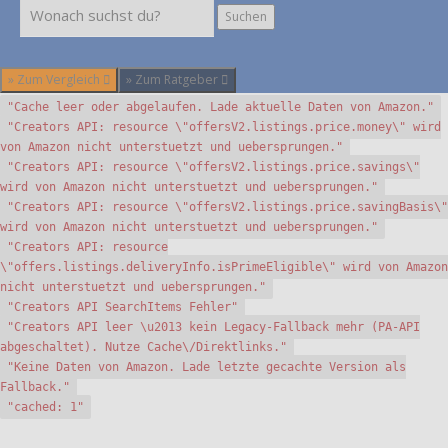
Suchen
Suchen
» Zum Vergleich
» Zum Ratgeber
"Cache leer oder abgelaufen. Lade aktuelle Daten von Amazon."
"Creators API: resource \"offersV2.listings.price.money\" wird
von Amazon nicht unterstuetzt und uebersprungen."
"Creators API: resource \"offersV2.listings.price.savings\"
wird von Amazon nicht unterstuetzt und uebersprungen."
"Creators API: resource \"offersV2.listings.price.savingBasis\"
wird von Amazon nicht unterstuetzt und uebersprungen."
"Creators API: resource
\"offers.listings.deliveryInfo.isPrimeEligible\" wird von Amazon
nicht unterstuetzt und uebersprungen."
"Creators API SearchItems Fehler"
"Creators API leer \u2013 kein Legacy-Fallback mehr (PA-API
abgeschaltet). Nutze Cache\/Direktlinks."
"Keine Daten von Amazon. Lade letzte gecachte Version als
Fallback."
"cached: 1"