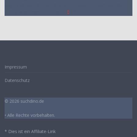
Angelnmm gelingt
6. Die Kriterien für unsere Bewertung von
Pellets Angelnmm Testsieger
7.
Video
Impressum
Datenschutz
© 2026 suchdino.de
• Alle Rechte vorbehalten.
* Dies ist ein Affiliate-Link