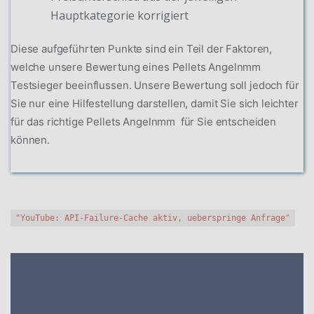
Hauptkategorie korrigiert
Diese aufgeführten Punkte sind ein Teil der Faktoren,
welche unsere Bewertung eines Pellets Angelnmm
Testsieger beeinflussen. Unsere Bewertung soll jedoch für
Sie nur eine Hilfestellung darstellen, damit Sie sich leichter
für das richtige Pellets Angelnmm für Sie entscheiden
können.
"YouTube: API-Failure-Cache aktiv, ueberspringe Anfrage"
1. Die Bewertungen und Meinungen von anderen Kunden
2. Ein
umfassendes Bild von dem Pellets Angelnmm machen
3. Die
Vergleichstabelle zu Pellets Angelnmm
4. Vergleichstabellen zu
Pellets Angelnmm
5. Wie Ihnen der richtige Kauf von Pellets