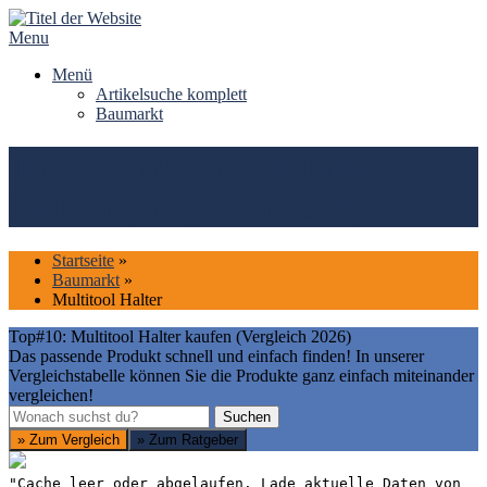
Skip
to
Menu
content
Menü
Artikelsuche komplett
Baumarkt
Top#10: Multitool Halter
kaufen (Vergleich 2026)
Startseite
»
Baumarkt
»
Multitool Halter
Top#10: Multitool Halter kaufen (Vergleich 2026)
Das passende Produkt schnell und einfach finden! In unserer
Vergleichstabelle können Sie die Produkte ganz einfach miteinander
vergleichen!
Suchen
Suchen
» Zum Vergleich
» Zum Ratgeber
"Cache leer oder abgelaufen. Lade aktuelle Daten von