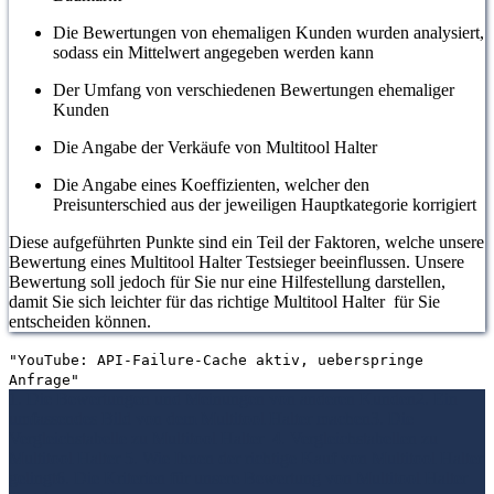
Die Bewertungen von ehemaligen Kunden wurden analysiert,
sodass ein Mittelwert angegeben werden kann
Der Umfang von verschiedenen Bewertungen ehemaliger
Kunden
Die Angabe der Verkäufe von Multitool Halter
Die Angabe eines Koeffizienten, welcher den
Preisunterschied aus der jeweiligen Hauptkategorie korrigiert
Diese aufgeführten Punkte sind ein Teil der Faktoren, welche unsere
Bewertung eines Multitool Halter Testsieger beeinflussen. Unsere
Bewertung soll jedoch für Sie nur eine Hilfestellung darstellen,
damit Sie sich leichter für das richtige Multitool Halter für Sie
entscheiden können.
"YouTube: API-Failure-Cache aktiv, ueberspringe
Anfrage"
1. Die Bewertungen und Meinungen von anderen Kunden
2. Ein
umfassendes Bild von dem Multitool Halter machen
3. Die
Vergleichstabelle zu Multitool Halter
4. Vergleichstabellen zu
Multitool Halter
5. Wie Ihnen der richtige Kauf von Multitool Halter
gelingt
6. Die Kriterien für unsere Bewertung von Multitool Halter