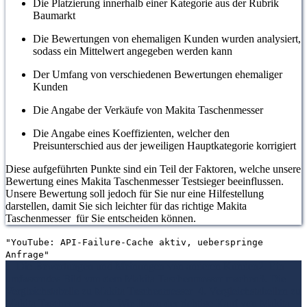
Die Platzierung innerhalb einer Kategorie aus der Rubrik
Baumarkt
Die Bewertungen von ehemaligen Kunden wurden analysiert,
sodass ein Mittelwert angegeben werden kann
Der Umfang von verschiedenen Bewertungen ehemaliger
Kunden
Die Angabe der Verkäufe von Makita Taschenmesser
Die Angabe eines Koeffizienten, welcher den
Preisunterschied aus der jeweiligen Hauptkategorie korrigiert
Diese aufgeführten Punkte sind ein Teil der Faktoren, welche unsere
Bewertung eines Makita Taschenmesser Testsieger beeinflussen.
Unsere Bewertung soll jedoch für Sie nur eine Hilfestellung
darstellen, damit Sie sich leichter für das richtige Makita
Taschenmesser für Sie entscheiden können.
"YouTube: API-Failure-Cache aktiv, ueberspringe
Anfrage"
1. Die Bewertungen und Meinungen von anderen Kunden
2. Ein
umfassendes Bild von dem Makita Taschenmesser machen
3. Die
Vergleichstabelle zu Makita Taschenmesser
4. Vergleichstabellen zu
Makita Taschenmesser
5. Wie Ihnen der richtige Kauf von Makita