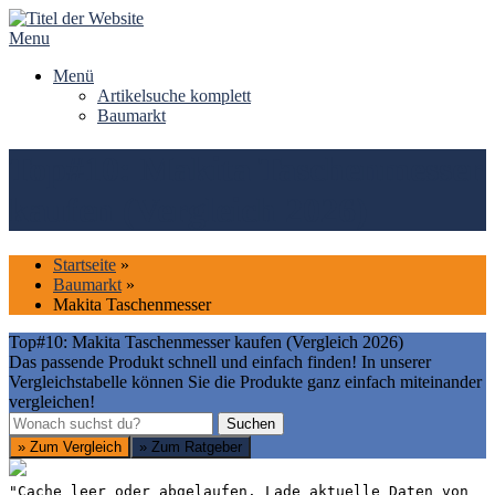
Skip
to
Menu
content
Menü
Artikelsuche komplett
Baumarkt
Top#10: Makita Taschenmesser
kaufen (Vergleich 2026)
Startseite
»
Baumarkt
»
Makita Taschenmesser
Top#10: Makita Taschenmesser kaufen (Vergleich 2026)
Das passende Produkt schnell und einfach finden! In unserer
Vergleichstabelle können Sie die Produkte ganz einfach miteinander
vergleichen!
Suchen
Suchen
» Zum Vergleich
» Zum Ratgeber
"Cache leer oder abgelaufen. Lade aktuelle Daten von