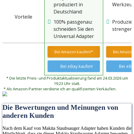
produziert in
Werkzeu
Deutschland:
Vorteile
nachhaltig und aus
100% passgenau:
Produzier
qualitätiv
schneiden Sie den
strengen 
hochwertigen PCV-
Universal Adapter
Material gefertigt
mit einem
Cuttermesser oder
Bei Amazon kaufen!*
Bei Amazon
Schere individuell
auf jeweiligen
Bei eBay kaufen!
Bei eBa
Durchmesser zu –
* Die letzte Preis- und Produktaktualisierung fand am 24.03.2026 um
für alle
19:23 Uhr statt.
Innendurchmesser
* Als Amazon-Partner verdiene ich an qualifizierten Verkäufen.
von 22mm bis 35mm
geeignet
Die Bewertungen und Meinungen von
anderen Kunden
Nach dem Kauf von Makita Staubsauger Adapter haben Kunden die
Möglichkeit, dass sie dieses Makita Staubsauger Adapter bewerten.