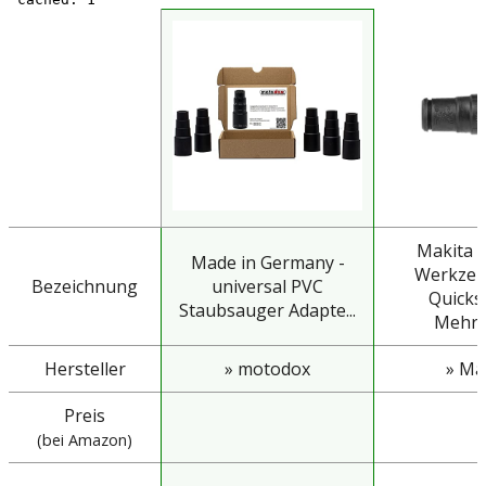
Makita 
Made in Germany -
Werkzeu
Bezeichnung
universal PVC
Quicks
Staubsauger Adapte...
Mehrfa
Hersteller
» motodox
» Ma
Preis
(bei Amazon)