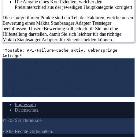
Die Angabe eines Koeffizienten, welcher den
Preisunterschied aus der jeweiligen Hauptkategorie korrigiert
Diese aufgeführten Punkte sind ein Teil der Faktoren, welche unsere
Bewertung eines Makita Staubsauger Adapter Testsieger
beeinflussen. Unsere Bewertung soll jedoch für Sie nur eine
Hilfestellung darstellen, damit Sie sich leichter für das richtige
Makita Staubsauger Adapter für Sie entscheiden können.
"YouTube: API-Failure-Cache aktiv, ueberspringe
Anfrage"
1. Die Bewertungen und Meinungen von anderen Kunden
2. Ein
umfassendes Bild von dem Makita Staubsauger Adapter machen
3.
Die Vergleichstabelle zu Makita Staubsauger Adapter
4.
Vergleichstabellen zu Makita Staubsauger Adapter
5. Wie Ihnen der
richtige Kauf von Makita Staubsauger Adapter gelingt
6. Die
Kriterien für unsere Bewertung von Makita Staubsauger Adapter
Testsieger
7.
Video
Impressum
Datenschutz
© 2026 suchdino.de
• Alle Rechte vorbehalten.