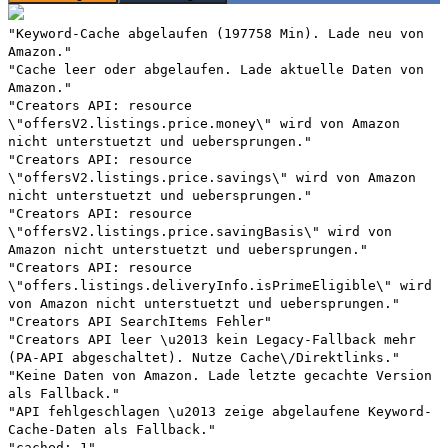
"Keyword-Cache abgelaufen (197758 Min). Lade neu von
Amazon."
"Cache leer oder abgelaufen. Lade aktuelle Daten von
Amazon."
"Creators API: resource
\"offersV2.listings.price.money\" wird von Amazon
nicht unterstuetzt und uebersprungen."
"Creators API: resource
\"offersV2.listings.price.savings\" wird von Amazon
nicht unterstuetzt und uebersprungen."
"Creators API: resource
\"offersV2.listings.price.savingBasis\" wird von
Amazon nicht unterstuetzt und uebersprungen."
"Creators API: resource
\"offers.listings.deliveryInfo.isPrimeEligible\" wird
von Amazon nicht unterstuetzt und uebersprungen."
"Creators API SearchItems Fehler"
"Creators API leer \u2013 kein Legacy-Fallback mehr
(PA-API abgeschaltet). Nutze Cache\/Direktlinks."
"Keine Daten von Amazon. Lade letzte gecachte Version
als Fallback."
"API fehlgeschlagen \u2013 zeige abgelaufene Keyword-
Cache-Daten als Fallback."
"cached: 1"