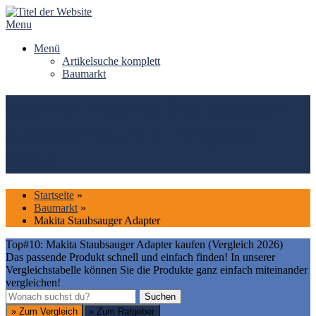
Skip
to
Menu
content
Menü
Artikelsuche komplett
Baumarkt
Top#10: Makita Staubsauger
Adapter kaufen (Vergleich
2026)
Startseite
»
Baumarkt
»
Makita Staubsauger Adapter
Top#10: Makita Staubsauger Adapter kaufen (Vergleich 2026)
Das passende Produkt schnell und einfach finden! In unserer
Vergleichstabelle können Sie die Produkte ganz einfach miteinander
vergleichen!
Suchen
Suchen
» Zum Vergleich
» Zum Ratgeber