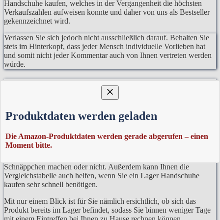
Handschuhe kaufen, welches in der Vergangenheit die höchsten
Verkaufszahlen aufweisen konnte und daher von uns als Bestseller
gekennzeichnet wird.
Verlassen Sie sich jedoch nicht ausschließlich darauf. Behalten Sie
stets im Hinterkopf, dass jeder Mensch individuelle Vorlieben hat
und somit nicht jeder Kommentar auch von Ihnen vertreten werden
würde.
Vergleichstabellen zu Lager Handschuhe
Außerdem können Sie innerhalb der Vergleichstabelle auch den
Produktdaten werden geladen
Preis erkennen. Dies ist vor allem relevant bei den immer
vorhandenen Preisschwankungen auf dem Markt.
Die Amazon-Produktdaten werden gerade abgerufen – einen
Es stellt in der Regel denn normalen Alltag dar, dass sich Preise
Moment bitte.
nicht nur über Wochen hinweg ändern, sondern auch die Tageszeit
des Einkaufs eine wichtige Rolle dabei spielen kann, ob Sie ein
Schnäppchen machen oder nicht. Außerdem kann Ihnen die
Vergleichstabelle auch helfen, wenn Sie ein Lager Handschuhe
kaufen sehr schnell benötigen.
Mit nur einem Blick ist für Sie nämlich ersichtlich, ob sich das
Produkt bereits im Lager befindet, sodass Sie binnen weniger Tage
mit einem Eintreffen bei Ihnen zu Hause rechnen können.