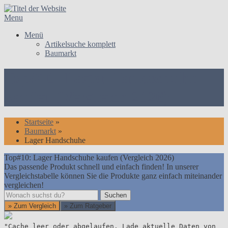
Skip
to
Menu
content
Menü
Artikelsuche komplett
Baumarkt
Top#10: Lager Handschuhe
kaufen (Vergleich 2026)
Startseite
»
Baumarkt
»
Lager Handschuhe
Top#10: Lager Handschuhe kaufen (Vergleich 2026)
Das passende Produkt schnell und einfach finden! In unserer
Vergleichstabelle können Sie die Produkte ganz einfach miteinander
vergleichen!
Suchen
Suchen
» Zum Vergleich
» Zum Ratgeber
"Cache leer oder abgelaufen. Lade aktuelle Daten von