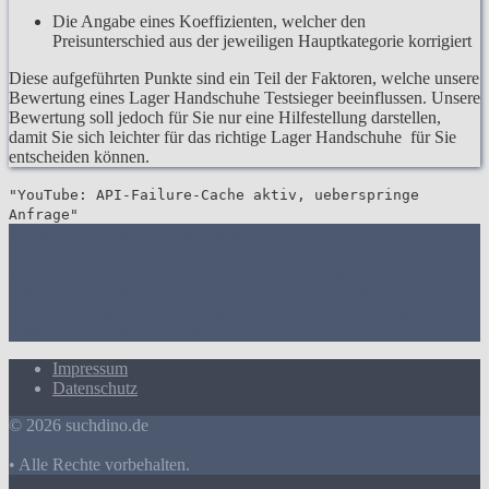
Die Angabe eines Koeffizienten, welcher den
Preisunterschied aus der jeweiligen Hauptkategorie korrigiert
Diese aufgeführten Punkte sind ein Teil der Faktoren, welche unsere
Bewertung eines Lager Handschuhe Testsieger beeinflussen. Unsere
Bewertung soll jedoch für Sie nur eine Hilfestellung darstellen,
damit Sie sich leichter für das richtige Lager Handschuhe für Sie
entscheiden können.
"YouTube: API-Failure-Cache aktiv, ueberspringe
Anfrage"
1. Die Bewertungen und Meinungen von anderen Kunden
2. Ein
umfassendes Bild von dem Lager Handschuhe machen
3. Die
Vergleichstabelle zu Lager Handschuhe
4. Vergleichstabellen zu
Lager Handschuhe
5. Wie Ihnen der richtige Kauf von Lager
Handschuhe gelingt
6. Die Kriterien für unsere Bewertung von
Lager Handschuhe Testsieger
7.
Video
Impressum
Datenschutz
© 2026 suchdino.de
• Alle Rechte vorbehalten.