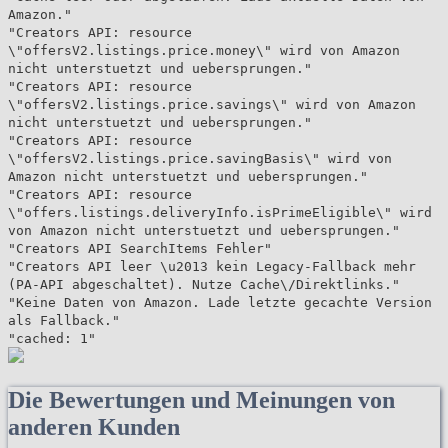
Amazon."
"Creators API: resource
\"offersV2.listings.price.money\" wird von Amazon
nicht unterstuetzt und uebersprungen."
"Creators API: resource
\"offersV2.listings.price.savings\" wird von Amazon
nicht unterstuetzt und uebersprungen."
"Creators API: resource
\"offersV2.listings.price.savingBasis\" wird von
Amazon nicht unterstuetzt und uebersprungen."
"Creators API: resource
\"offers.listings.deliveryInfo.isPrimeEligible\" wird
von Amazon nicht unterstuetzt und uebersprungen."
"Creators API SearchItems Fehler"
"Creators API leer \u2013 kein Legacy-Fallback mehr
(PA-API abgeschaltet). Nutze Cache\/Direktlinks."
"Keine Daten von Amazon. Lade letzte gecachte Version
als Fallback."
"cached: 1"
Die Bewertungen und Meinungen von
anderen Kunden