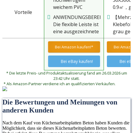
weichem PVC
0.9㎡，g
Vorteile
gefertigt. Das
Betonlo
ANWENDUNGSBEREICH:
【Mehrz
attraktive Design der
Möbelfil
Die flexible Leiste ist
Klebefol
Leisten haben wir
simuliert
eine ausgezeichnete
grau gee
durch die
Betonstr
Wahl für den
die meis
Anwendung von
Wasserdi
Abschluss von
mit glatt
Bei Amazon kaufen!*
Bei Amazo
verschiedenen
einem Sc
Arbeitsplatten. Die
Oberfläch
Dekorfolien erzielt.
auf der 
Resistenz gegen
Küchen, 
Bei eBay kaufen!
Bei eB
Die Farbpalette
einfache
Feuchtigkeit und die
Schlafzi
wurde an die
reinigen,
* Die letzte Preis- und Produktaktualisierung fand am 26.03.2026 um
flexiblen Ränder
Wohnzim
handelsüblichen
langlebig
23:42 Uhr statt.
machen diese
Fitnessst
* Als Amazon-Partner verdiene ich an qualifizierten Verkäufen.
Arbeitsplatten
für Miet
Leisten zu einer
Restaura
angepasst.
idealen Barriere vor
gewerbli
Die Bewertungen und Meinungen von
Wasser, Krümel und
Wandren
anderen Kunden
anderen
DIY
Verschmutzungen.
Nach dem Kauf von Küchenarbeitsplatten Beton haben Kunden die
Möglichkeit, dass sie dieses Küchenarbeitsplatten Beton bewerten.