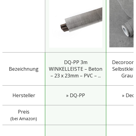
DQ-PP 3m
Decoroom 
Bezeichnung
WINKELLEISTE – Beton
Selbstkle
– 23 x 23mm – PVC – ...
Grau 3
Hersteller
» DQ-PP
» Dec
Preis
(bei Amazon)