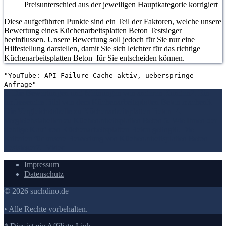
Preisunterschied aus der jeweiligen Hauptkategorie korrigiert
Diese aufgeführten Punkte sind ein Teil der Faktoren, welche unsere
Bewertung eines Küchenarbeitsplatten Beton Testsieger
beeinflussen. Unsere Bewertung soll jedoch für Sie nur eine
Hilfestellung darstellen, damit Sie sich leichter für das richtige
Küchenarbeitsplatten Beton für Sie entscheiden können.
"YouTube: API-Failure-Cache aktiv, ueberspringe
Anfrage"
1. Die Bewertungen und Meinungen von anderen Kunden
2. Ein
umfassendes Bild von dem Küchenarbeitsplatten Beton machen
3.
Die Vergleichstabelle zu Küchenarbeitsplatten Beton
4.
Vergleichstabellen zu Küchenarbeitsplatten Beton
5. Wie Ihnen der
richtige Kauf von Küchenarbeitsplatten Beton gelingt
6. Die
Kriterien für unsere Bewertung von Küchenarbeitsplatten Beton
Testsieger
7.
Video
Impressum
Datenschutz
© 2026 suchdino.de
• Alle Rechte vorbehalten.