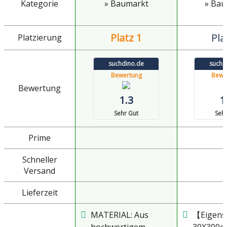
Kategorie
» Baumarkt
» Bau
Platz 1
Pla
Platzierung
suchdino.de
suchd
Bewertung
Bewe
Bewertung
1.3
1
Sehr Gut
Sehr
Prime
Schneller
Versand
Lieferzeit
MATERIAL: Aus
【Eigens
hochwertigem
30X300cm