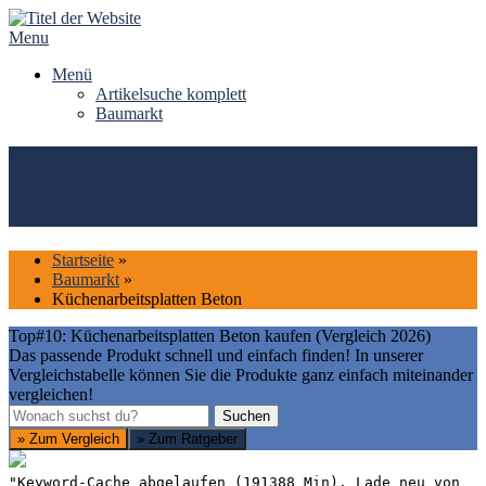
Skip
to
Menu
content
Menü
Artikelsuche komplett
Baumarkt
Top#10: Küchenarbeitsplatten
Beton kaufen (Vergleich 2026)
Startseite
»
Baumarkt
»
Küchenarbeitsplatten Beton
Top#10: Küchenarbeitsplatten Beton kaufen (Vergleich 2026)
Das passende Produkt schnell und einfach finden! In unserer
Vergleichstabelle können Sie die Produkte ganz einfach miteinander
vergleichen!
Suchen
Suchen
» Zum Vergleich
» Zum Ratgeber
"Keyword-Cache abgelaufen (191388 Min). Lade neu von