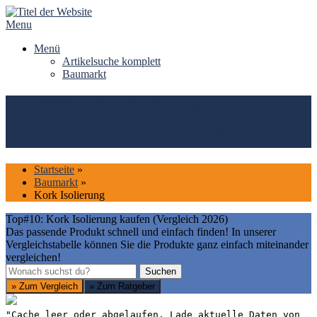
Skip
to
Menu
content
Menü
Artikelsuche komplett
Baumarkt
Top#10: Kork Isolierung
kaufen (Vergleich 2026)
Startseite
»
Baumarkt
»
Kork Isolierung
Top#10: Kork Isolierung kaufen (Vergleich 2026)
Das passende Produkt schnell und einfach finden! In unserer
Vergleichstabelle können Sie die Produkte ganz einfach miteinander
vergleichen!
Suchen
Suchen
» Zum Vergleich
» Zum Ratgeber
"Cache leer oder abgelaufen. Lade aktuelle Daten von