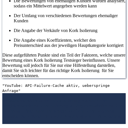
Die Bewertungen von ehemaligen Kunden wurden analysiert,
sodass ein Mittelwert angegeben werden kann
Der Umfang von verschiedenen Bewertungen ehemaliger
Kunden
Die Angabe der Verkäufe von Kork Isolierung
Die Angabe eines Koeffizienten, welcher den
Preisunterschied aus der jeweiligen Hauptkategorie korrigiert
Diese aufgeführten Punkte sind ein Teil der Faktoren, welche unsere
Bewertung eines Kork Isolierung Testsieger beeinflussen. Unsere
Bewertung soll jedoch für Sie nur eine Hilfestellung darstellen,
damit Sie sich leichter für das richtige Kork Isolierung für Sie
entscheiden können.
"YouTube: API-Failure-Cache aktiv, ueberspringe
Anfrage"
1. Die Bewertungen und Meinungen von anderen Kunden
2. Ein
umfassendes Bild von dem Kork Isolierung machen
3. Die
Vergleichstabelle zu Kork Isolierung
4. Vergleichstabellen zu Kork
Isolierung
5. Wie Ihnen der richtige Kauf von Kork Isolierung
gelingt
6. Die Kriterien für unsere Bewertung von Kork Isolierung
Testsieger
7.
Video