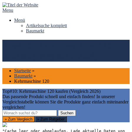
Skip
to
Menu
content
Menü
Artikelsuche komplett
Baumarkt
Top#10: Kehrmaschine 120
kaufen (Vergleich 2026)
Startseite
»
Baumarkt
»
Kehrmaschine 120
Top#10: Kehrmaschine 120 kaufen (Vergleich 2026)
Das passende Produkt schnell und einfach finden! In unserer
Vergleichstabelle können Sie die Produkte ganz einfach miteinander
vergleichen!
Suchen
Suchen
» Zum Vergleich
» Zum Ratgeber
"Cache leer oder abgelaufen. Lade aktuelle Daten von