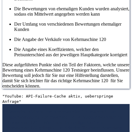
Die Bewertungen von ehemaligen Kunden wurden analysiert,
sodass ein Mittelwert angegeben werden kann
Der Umfang von verschiedenen Bewertungen ehemaliger
Kunden
Die Angabe der Verkäufe von Kehrmaschine 120
Die Angabe eines Koeffizienten, welcher den
Preisunterschied aus der jeweiligen Hauptkategorie korrigiert
Diese aufgeführten Punkte sind ein Teil der Faktoren, welche unsere
Bewertung eines Kehrmaschine 120 Testsieger beeinflussen. Unsere
Bewertung soll jedoch für Sie nur eine Hilfestellung darstellen,
damit Sie sich leichter für das richtige Kehrmaschine 120 für Sie
entscheiden können.
"YouTube: API-Failure-Cache aktiv, ueberspringe
Anfrage"
1. Die Bewertungen und Meinungen von anderen Kunden
2. Ein
umfassendes Bild von dem Kehrmaschine 120 machen
3. Die
Vergleichstabelle zu Kehrmaschine 120
4. Vergleichstabellen zu
Kehrmaschine 120
5. Wie Ihnen der richtige Kauf von
Kehrmaschine 120 gelingt
6. Die Kriterien für unsere Bewertung