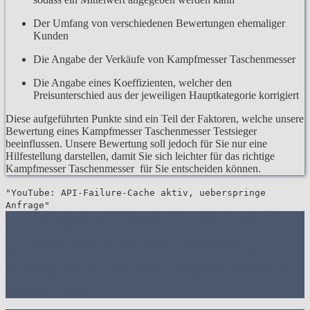
Der Umfang von verschiedenen Bewertungen ehemaliger
Kunden
Die Angabe der Verkäufe von Kampfmesser Taschenmesser
Die Angabe eines Koeffizienten, welcher den
Preisunterschied aus der jeweiligen Hauptkategorie korrigiert
Diese aufgeführten Punkte sind ein Teil der Faktoren, welche unsere
Bewertung eines Kampfmesser Taschenmesser Testsieger
beeinflussen. Unsere Bewertung soll jedoch für Sie nur eine
Hilfestellung darstellen, damit Sie sich leichter für das richtige
Kampfmesser Taschenmesser für Sie entscheiden können.
"YouTube: API-Failure-Cache aktiv, ueberspringe
Anfrage"
1. Die Bewertungen und Meinungen von anderen Kunden
2. Ein
umfassendes Bild von dem Kampfmesser Taschenmesser machen
3.
Die Vergleichstabelle zu Kampfmesser Taschenmesser
4.
Vergleichstabellen zu Kampfmesser Taschenmesser
5. Wie Ihnen
der richtige Kauf von Kampfmesser Taschenmesser gelingt
6. Die
Kriterien für unsere Bewertung von Kampfmesser Taschenmesser
Testsieger
7.
Video