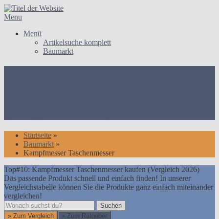
Skip
to
Menu
content
Menü
Artikelsuche komplett
Baumarkt
Top#10: Kampfmesser
Taschenmesser kaufen
(Vergleich 2026)
Startseite
»
Baumarkt
»
Kampfmesser Taschenmesser
Top#10: Kampfmesser Taschenmesser kaufen (Vergleich 2026)
Das passende Produkt schnell und einfach finden! In unserer
Vergleichstabelle können Sie die Produkte ganz einfach miteinander
vergleichen!
Suchen
Suchen
» Zum Vergleich
» Zum Ratgeber