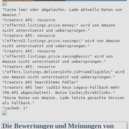
"Cache leer oder abgelaufen. Lade aktuelle Daten von
Amazon."
"Creators API: resource
\"offersV2.listings.price.money\" wird von Amazon
nicht unterstuetzt und uebersprungen."
"Creators API: resource
\"offersV2.listings.price.savings\" wird von Amazon
nicht unterstuetzt und uebersprungen."
"Creators API: resource
\"offersV2.listings.price.savingBasis\" wird von
Amazon nicht unterstuetzt und uebersprungen."
"Creators API: resource
\"offers.listings.deliveryInfo.isPrimeEligible\" wird
von Amazon nicht unterstuetzt und uebersprungen."
"Creators API SearchItems Fehler"
"Creators API leer \u2013 kein Legacy-Fallback mehr
(PA-API abgeschaltet). Nutze Cache\/Direktlinks."
"Keine Daten von Amazon. Lade letzte gecachte Version
als Fallback."
"cached: 1"
Die Bewertungen und Meinungen von