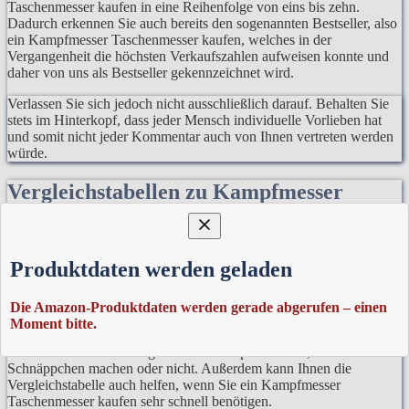
Taschenmesser kaufen in eine Reihenfolge von eins bis zehn.
Dadurch erkennen Sie auch bereits den sogenannten Bestseller, also
ein Kampfmesser Taschenmesser kaufen, welches in der
Vergangenheit die höchsten Verkaufszahlen aufweisen konnte und
daher von uns als Bestseller gekennzeichnet wird.
Verlassen Sie sich jedoch nicht ausschließlich darauf. Behalten Sie
stets im Hinterkopf, dass jeder Mensch individuelle Vorlieben hat
und somit nicht jeder Kommentar auch von Ihnen vertreten werden
würde.
Vergleichstabellen zu Kampfmesser
Taschenmesser
Außerdem können Sie innerhalb der Vergleichstabelle auch den
Produktdaten werden geladen
Preis erkennen. Dies ist vor allem relevant bei den immer
vorhandenen Preisschwankungen auf dem Markt.
Die Amazon-Produktdaten werden gerade abgerufen – einen
Es stellt in der Regel denn normalen Alltag dar, dass sich Preise
Moment bitte.
nicht nur über Wochen hinweg ändern, sondern auch die Tageszeit
des Einkaufs eine wichtige Rolle dabei spielen kann, ob Sie ein
Schnäppchen machen oder nicht. Außerdem kann Ihnen die
Vergleichstabelle auch helfen, wenn Sie ein Kampfmesser
Taschenmesser kaufen sehr schnell benötigen.