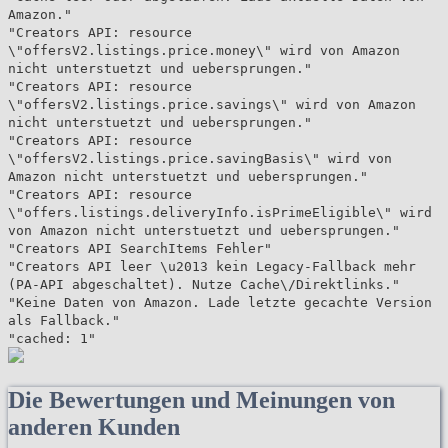
Amazon."
"Creators API: resource
\"offersV2.listings.price.money\" wird von Amazon
nicht unterstuetzt und uebersprungen."
"Creators API: resource
\"offersV2.listings.price.savings\" wird von Amazon
nicht unterstuetzt und uebersprungen."
"Creators API: resource
\"offersV2.listings.price.savingBasis\" wird von
Amazon nicht unterstuetzt und uebersprungen."
"Creators API: resource
\"offers.listings.deliveryInfo.isPrimeEligible\" wird
von Amazon nicht unterstuetzt und uebersprungen."
"Creators API SearchItems Fehler"
"Creators API leer \u2013 kein Legacy-Fallback mehr
(PA-API abgeschaltet). Nutze Cache\/Direktlinks."
"Keine Daten von Amazon. Lade letzte gecachte Version
als Fallback."
"cached: 1"
Die Bewertungen und Meinungen von
anderen Kunden