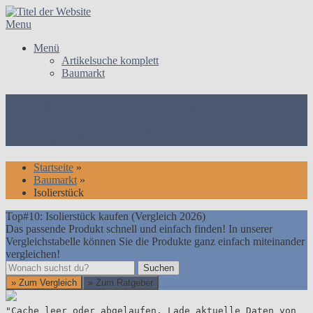
Skip
to
Menu
content
Menü
Artikelsuche komplett
Baumarkt
Top#10: Isolierstück kaufen
(Vergleich 2026)
Startseite
»
Baumarkt
»
Isolierstück
Top#10: Isolierstück kaufen (Vergleich 2026)
Das passende Produkt schnell und einfach finden! In unserer
Vergleichstabelle können Sie die Produkte ganz einfach miteinander
vergleichen!
Suchen
Suchen
» Zum Vergleich
» Zum Ratgeber
"Cache leer oder abgelaufen. Lade aktuelle Daten von