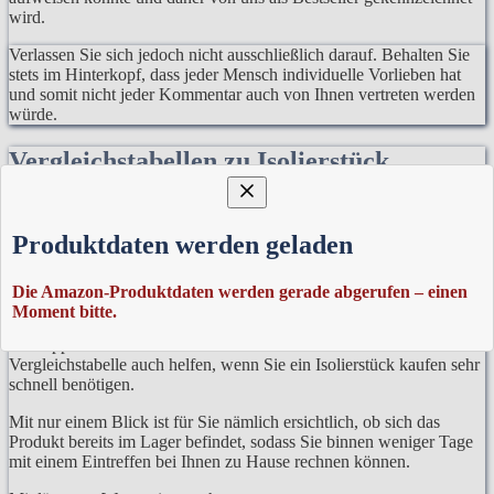
wird.
Verlassen Sie sich jedoch nicht ausschließlich darauf. Behalten Sie
stets im Hinterkopf, dass jeder Mensch individuelle Vorlieben hat
und somit nicht jeder Kommentar auch von Ihnen vertreten werden
würde.
Vergleichstabellen zu Isolierstück
Außerdem können Sie innerhalb der Vergleichstabelle auch den
Preis erkennen. Dies ist vor allem relevant bei den immer
Produktdaten werden geladen
vorhandenen Preisschwankungen auf dem Markt.
Es stellt in der Regel denn normalen Alltag dar, dass sich Preise
Die Amazon-Produktdaten werden gerade abgerufen – einen
nicht nur über Wochen hinweg ändern, sondern auch die Tageszeit
Moment bitte.
des Einkaufs eine wichtige Rolle dabei spielen kann, ob Sie ein
Schnäppchen machen oder nicht. Außerdem kann Ihnen die
Vergleichstabelle auch helfen, wenn Sie ein Isolierstück kaufen sehr
schnell benötigen.
Mit nur einem Blick ist für Sie nämlich ersichtlich, ob sich das
Produkt bereits im Lager befindet, sodass Sie binnen weniger Tage
mit einem Eintreffen bei Ihnen zu Hause rechnen können.