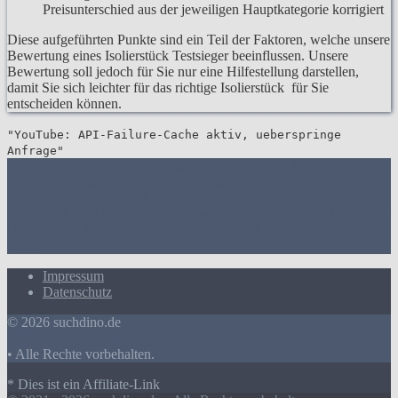
Preisunterschied aus der jeweiligen Hauptkategorie korrigiert
Diese aufgeführten Punkte sind ein Teil der Faktoren, welche unsere
Bewertung eines Isolierstück Testsieger beeinflussen. Unsere
Bewertung soll jedoch für Sie nur eine Hilfestellung darstellen,
damit Sie sich leichter für das richtige Isolierstück für Sie
entscheiden können.
"YouTube: API-Failure-Cache aktiv, ueberspringe
Anfrage"
1. Die Bewertungen und Meinungen von anderen Kunden
2. Ein
umfassendes Bild von dem Isolierstück machen
3. Die
Vergleichstabelle zu Isolierstück
4. Vergleichstabellen zu
Isolierstück
5. Wie Ihnen der richtige Kauf von Isolierstück gelingt
6.
Die Kriterien für unsere Bewertung von Isolierstück Testsieger
7.
Video
Impressum
Datenschutz
© 2026 suchdino.de
• Alle Rechte vorbehalten.
* Dies ist ein Affiliate-Link