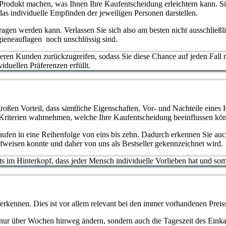
rodukt machen, was Ihnen Ihre Kaufentscheidung erleichtern kann. Sie
as individuelle Empfinden der jeweiligen Personen darstellen.
rtragen werden kann. Verlassen Sie sich also am besten nicht ausschließ
ygieneauflagen noch unschlüssig sind.
deren Kunden zurückzugreifen, sodass Sie diese Chance auf jeden Fall 
iduellen Präferenzen erfüllt.
roßen Vorteil, dass sämtliche Eigenschaften, Vor- und Nachteile eines 
 Kriterien wahrnehmen, welche Ihre Kaufentscheidung beeinflussen kö
ufen in eine Reihenfolge von eins bis zehn. Dadurch erkennen Sie auch
fweisen konnte und daher von uns als Bestseller gekennzeichnet wird.
stets im Hinterkopf, dass jeder Mensch individuelle Vorlieben hat und 
 erkennen. Dies ist vor allem relevant bei den immer vorhandenen Pr
cht nur über Wochen hinweg ändern, sondern auch die Tageszeit des Eink