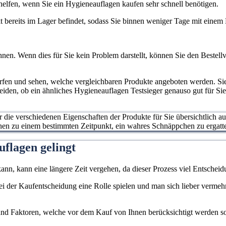
elfen, wenn Sie ein Hygieneauflagen kaufen sehr schnell benötigen.
ukt bereits im Lager befindet, sodass Sie binnen weniger Tage mit eine
nen. Wenn dies für Sie kein Problem darstellt, können Sie den Bestellv
erfen und sehen, welche vergleichbaren Produkte angeboten werden. S
heiden, ob ein ähnliches Hygieneauflagen Testsieger genauso gut für Si
ur die verschiedenen Eigenschaften der Produkte für Sie übersichtlich a
hnen zu einem bestimmten Zeitpunkt, ein wahres Schnäppchen zu ergatt
flagen gelingt
ann, kann eine längere Zeit vergehen, da dieser Prozess viel Entscheidu
 bei der Kaufentscheidung eine Rolle spielen und man sich lieber verme
d Faktoren, welche vor dem Kauf von Ihnen berücksichtigt werden sollen