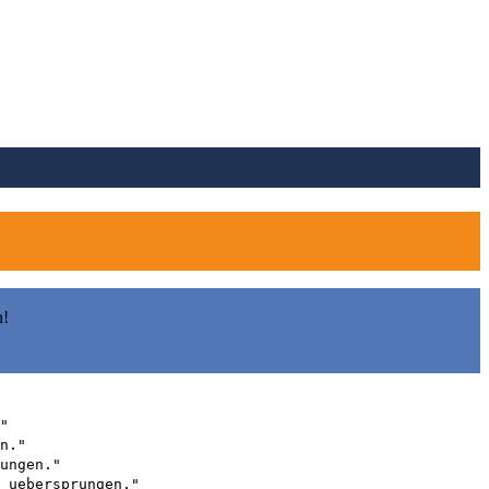
n!
"
n."
ungen."
 uebersprungen."