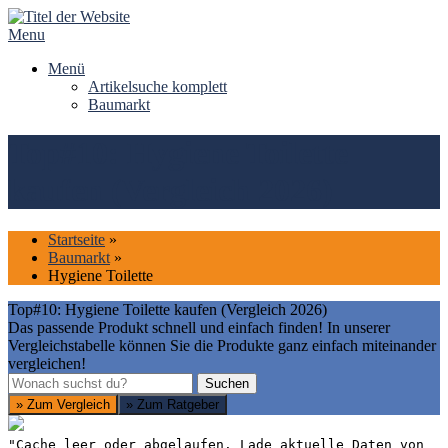
Skip
to
Menu
content
Menü
Artikelsuche komplett
Baumarkt
Top#10: Hygiene Toilette
kaufen (Vergleich 2026)
Startseite
»
Baumarkt
»
Hygiene Toilette
Top#10: Hygiene Toilette kaufen (Vergleich 2026)
Das passende Produkt schnell und einfach finden! In unserer
Vergleichstabelle können Sie die Produkte ganz einfach miteinander
vergleichen!
Suchen
Suchen
» Zum Vergleich
» Zum Ratgeber
"Cache leer oder abgelaufen. Lade aktuelle Daten von