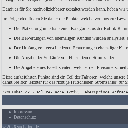
Damit es für Sie nachvollziehbarer gestaltet werden kann, haben wir
Im Folgenden finden Sie daher die Punkte, welche von uns zur Bew
Die Platzierung innerhalb einer Kategorie aus der Rubrik Baum
Die Bewertungen von ehemaligen Kunden wurden analysiert, s
Der Umfang von verschiedenen Bewertungen ehemaliger Kun
Die Angabe der Verkäufe von Hutschienen Stromzähler
Die Angabe eines Koeffizienten, welcher den Preisunterschied a
Diese aufgeführten Punkte sind ein Teil der Faktoren, welche unsere 
damit Sie sich leichter für das richtige Hutschienen Stromzähler für 
"YouTube: API-Failure-Cache aktiv, ueberspringe Anfrage
1. Die Bewertungen und Meinungen von anderen Kunden
2. Ein umf
Hutschienen Stromzähler
5. Wie Ihnen der richtige Kauf von Hutschi
Impressum
Datenschutz
© 2026 suchdino.de