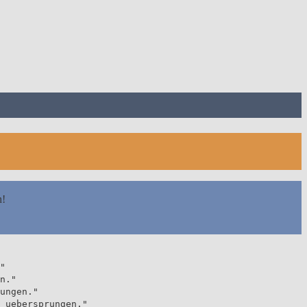
n!
"
n."
ungen."
 uebersprungen."