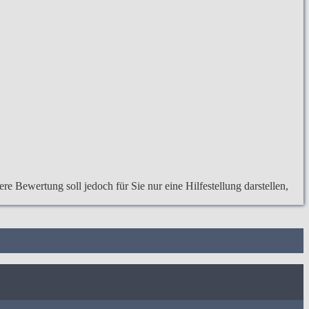
e Bewertung soll jedoch für Sie nur eine Hilfestellung darstellen,
ichstabelle zu Hutschienen Stromzähler
4. Vergleichstabellen zu
schienen Stromzähler Testsieger
7.
Video