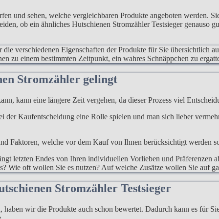
erfen und sehen, welche vergleichbaren Produkte angeboten werden. S
heiden, ob ein ähnliches Hutschienen Stromzähler Testsieger genauso gu
ur die verschiedenen Eigenschaften der Produkte für Sie übersichtlich a
hnen zu einem bestimmten Zeitpunkt, ein wahres Schnäppchen zu ergatt
nen Stromzähler gelingt
ann, kann eine längere Zeit vergehen, da dieser Prozess viel Entscheidu
 bei der Kaufentscheidung eine Rolle spielen und man sich lieber verme
d Faktoren, welche vor dem Kauf von Ihnen berücksichtigt werden sollen
gt letzten Endes von Ihren individuellen Vorlieben und Präferenzen ab
s? Wie oft wollen Sie es nutzen? Auf welche Zusätze wollen Sie auf ga
utschienen Stromzähler Testsieger
haben wir die Produkte auch schon bewertet. Dadurch kann es für Sie l
.