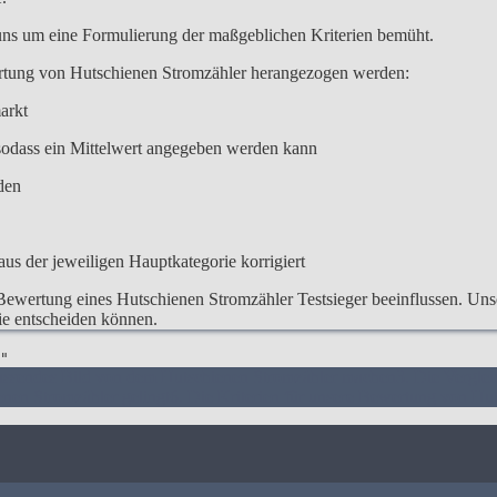
 uns um eine Formulierung der maßgeblichen Kriterien bemüht.
ertung von Hutschienen Stromzähler herangezogen werden:
arkt
odass ein Mittelwert angegeben werden kann
den
us der jeweiligen Hauptkategorie korrigiert
Bewertung eines Hutschienen Stromzähler Testsieger beeinflussen. Unser
Sie entscheiden können.
"
assendes Bild von dem Hutschienen Stromzähler machen
3. Die Vergle
enen Stromzähler gelingt
6. Die Kriterien für unsere Bewertung von Hut