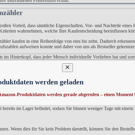
re individuellen Präferenzen erfüllt.
omzähler
roßen Vorteil, dass sämtliche Eigenschaften, Vor- und Nachteile eines 
 Kriterien wahrnehmen, welche Ihre Kaufentscheidung beeinflussen kö
ähler kaufen in eine Reihenfolge von eins bis zehn. Dadurch erkennen 
ufszahlen aufweisen konnte und daher von uns als Bestseller gekennze
stets im Hinterkopf, dass jeder Mensch individuelle Vorlieben hat und 
ähler
oduktdaten werden geladen
 erkennen. Dies ist vor allem relevant bei den immer vorhandenen Pr
cht nur über Wochen hinweg ändern, sondern auch die Tageszeit des Eink
Amazon-Produktdaten werden gerade abgerufen – einen Moment b
elfen, wenn Sie ein Hutschienen Stromzähler kaufen sehr schnell benö
ukt bereits im Lager befindet, sodass Sie binnen weniger Tage mit eine
nen. Wenn dies für Sie kein Problem darstellt, können Sie den Bestellv