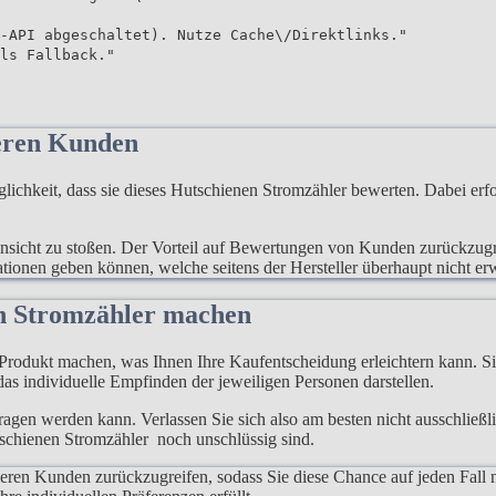
-API abgeschaltet). Nutze Cache\/Direktlinks."
ls Fallback."
eren Kunden
keit, dass sie dieses Hutschienen Stromzähler bewerten. Dabei erfol
e Ansicht zu stoßen. Der Vorteil auf Bewertungen von Kunden zurückzugr
mationen geben können, welche seitens der Hersteller überhaupt nicht e
en Stromzähler machen
rodukt machen, was Ihnen Ihre Kaufentscheidung erleichtern kann. Sie
as individuelle Empfinden der jeweiligen Personen darstellen.
rtragen werden kann. Verlassen Sie sich also am besten nicht ausschließ
tschienen Stromzähler noch unschlüssig sind.
deren Kunden zurückzugreifen, sodass Sie diese Chance auf jeden Fall 