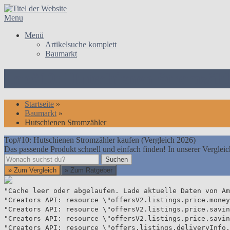
Skip
to
Menu
content
Menü
Artikelsuche komplett
Baumarkt
Top#10: Hutschienen Stromzähle
Startseite
»
Baumarkt
»
Hutschienen Stromzähler
Top#10: Hutschienen Stromzähler kaufen (Vergleich 2026)
Das passende Produkt schnell und einfach finden! In unserer Vergleic
Suchen
Suchen
» Zum Vergleich
» Zum Ratgeber
"Cache leer oder abgelaufen. Lade aktuelle Daten von Am
"Creators API: resource \"offersV2.listings.price.money
"Creators API: resource \"offersV2.listings.price.savin
"Creators API: resource \"offersV2.listings.price.savin
"Creators API: resource \"offers.listings.deliveryInfo.