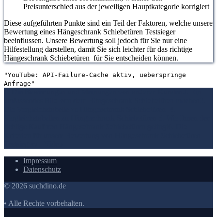
Preisunterschied aus der jeweiligen Hauptkategorie korrigiert
Diese aufgeführten Punkte sind ein Teil der Faktoren, welche unsere
Bewertung eines Hängeschrank Schiebetüren Testsieger
beeinflussen. Unsere Bewertung soll jedoch für Sie nur eine
Hilfestellung darstellen, damit Sie sich leichter für das richtige
Hängeschrank Schiebetüren für Sie entscheiden können.
"YouTube: API-Failure-Cache aktiv, ueberspringe
Anfrage"
1. Die Bewertungen und Meinungen von anderen Kunden
2. Ein
umfassendes Bild von dem Hängeschrank Schiebetüren machen
3.
Die Vergleichstabelle zu Hängeschrank Schiebetüren
4.
Vergleichstabellen zu Hängeschrank Schiebetüren
5. Wie Ihnen der
richtige Kauf von Hängeschrank Schiebetüren gelingt
6. Die
Kriterien für unsere Bewertung von Hängeschrank Schiebetüren
Testsieger
7.
Video
Impressum
Datenschutz
© 2026 suchdino.de
• Alle Rechte vorbehalten.