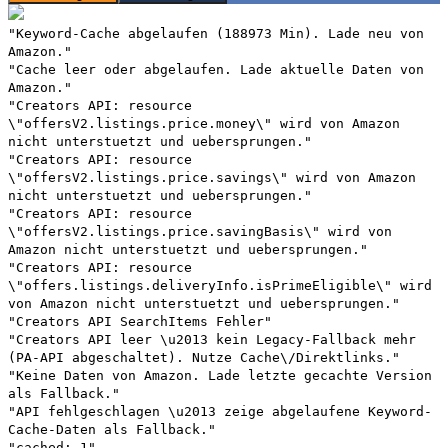
"Keyword-Cache abgelaufen (188973 Min). Lade neu von
Amazon."
"Cache leer oder abgelaufen. Lade aktuelle Daten von
Amazon."
"Creators API: resource
\"offersV2.listings.price.money\" wird von Amazon
nicht unterstuetzt und uebersprungen."
"Creators API: resource
\"offersV2.listings.price.savings\" wird von Amazon
nicht unterstuetzt und uebersprungen."
"Creators API: resource
\"offersV2.listings.price.savingBasis\" wird von
Amazon nicht unterstuetzt und uebersprungen."
"Creators API: resource
\"offers.listings.deliveryInfo.isPrimeEligible\" wird
von Amazon nicht unterstuetzt und uebersprungen."
"Creators API SearchItems Fehler"
"Creators API leer \u2013 kein Legacy-Fallback mehr
(PA-API abgeschaltet). Nutze Cache\/Direktlinks."
"Keine Daten von Amazon. Lade letzte gecachte Version
als Fallback."
"API fehlgeschlagen \u2013 zeige abgelaufene Keyword-
Cache-Daten als Fallback."
"cached: 1"