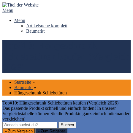
Skip
to
Menu
content
Menü
Artikelsuche komplett
Baumarkt
Top#10: Hängeschrank
Schiebetüren kaufen (Vergleich
2026)
Startseite
»
Baumarkt
»
Hängeschrank Schiebetüren
Top#10: Hängeschrank Schiebetüren kaufen (Vergleich 2026)
Das passende Produkt schnell und einfach finden! In unserer
Vergleichstabelle können Sie die Produkte ganz einfach miteinander
vergleichen!
Suchen
Suchen
» Zum Vergleich
» Zum Ratgeber