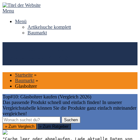
Skip
to
Menu
content
Menü
Artikelsuche komplett
Baumarkt
Top#10: Glasbohrer kaufen
(Vergleich 2026)
Startseite
»
Baumarkt
»
Glasbohrer
Top#10: Glasbohrer kaufen (Vergleich 2026)
Das passende Produkt schnell und einfach finden! In unserer
Vergleichstabelle können Sie die Produkte ganz einfach miteinander
vergleichen!
Suchen
Suchen
» Zum Vergleich
» Zum Ratgeber
"Cache leer oder abgelaufen. Lade aktuelle Daten von