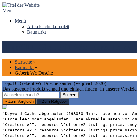
Skip
to
Menu
content
Menü
Artikelsuche komplett
Baumarkt
Top#10: Geberit Wc Dusche kauf
Startseite
»
Baumarkt
»
Geberit Wc Dusche
Top#10: Geberit Wc Dusche kaufen (Vergleich 2026)
Das passende Produkt schnell und einfach finden! In unserer Vergleic
Suchen
Suchen
» Zum Vergleich
» Zum Ratgeber
"Keyword-Cache abgelaufen (193080 Min). Lade neu von Am
"Cache leer oder abgelaufen. Lade aktuelle Daten von Am
"Creators API: resource \"offersV2.listings.price.money
"Creators API: resource \"offersV2.listings.price.savin
"Creators API: resource \"offersV2.listings.price.savin