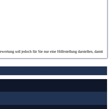
rtung soll jedoch für Sie nur eine Hilfestellung darstellen, damit
abelle zu Geberit Wc Dusche
4. Vergleichstabellen zu Geberit Wc
eger
7.
Video