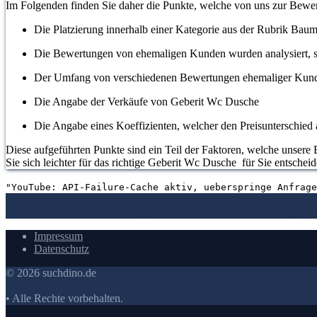
Im Folgenden finden Sie daher die Punkte, welche von uns zur Bew
Die Platzierung innerhalb einer Kategorie aus der Rubrik Baum
Die Bewertungen von ehemaligen Kunden wurden analysiert, s
Der Umfang von verschiedenen Bewertungen ehemaliger Kun
Die Angabe der Verkäufe von Geberit Wc Dusche
Die Angabe eines Koeffizienten, welcher den Preisunterschied a
Diese aufgeführten Punkte sind ein Teil der Faktoren, welche unsere 
Sie sich leichter für das richtige Geberit Wc Dusche für Sie entschei
"YouTube: API-Failure-Cache aktiv, ueberspringe Anfrage
1. Die Bewertungen und Meinungen von anderen Kunden
2. Ein umf
Dusche
5. Wie Ihnen der richtige Kauf von Geberit Wc Dusche gelin
Impressum
Datenschutz
© 2026 suchdino.de
• Alle Rechte vorbehalten.