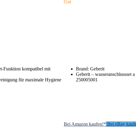
Gut
t-Funktion kompatibel mit
Brand: Geberit
Geberit – wasseranschlussset 
reinigung für maximale Hygiene
250005001
Bei Amazon kaufen!*
Bei eBay kauf