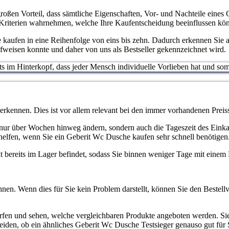
großen Vorteil, dass sämtliche Eigenschaften, Vor- und Nachteile eines
 Kriterien wahrnehmen, welche Ihre Kaufentscheidung beeinflussen kö
kaufen in eine Reihenfolge von eins bis zehn. Dadurch erkennen Sie a
fweisen konnte und daher von uns als Bestseller gekennzeichnet wird.
stets im Hinterkopf, dass jeder Mensch individuelle Vorlieben hat und 
 erkennen. Dies ist vor allem relevant bei den immer vorhandenen Pr
cht nur über Wochen hinweg ändern, sondern auch die Tageszeit des Eink
helfen, wenn Sie ein Geberit Wc Dusche kaufen sehr schnell benötigen
ukt bereits im Lager befindet, sodass Sie binnen weniger Tage mit eine
nen. Wenn dies für Sie kein Problem darstellt, können Sie den Bestellv
erfen und sehen, welche vergleichbaren Produkte angeboten werden. S
heiden, ob ein ähnliches Geberit Wc Dusche Testsieger genauso gut für 