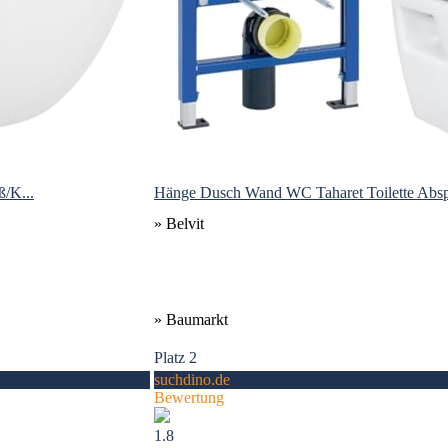
/K...
Hänge Dusch Wand WC Taharet Toilette Absper
» Belvit
» Baumarkt
Platz 2
suchdino.de
Bewertung
1.8