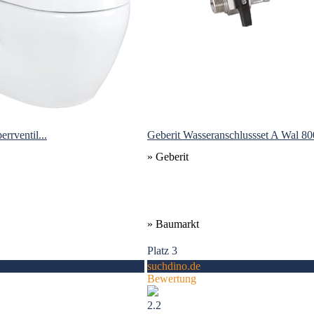
rventil...
Geberit Wasseranschlussset A Wal 80
» Geberit
» Baumarkt
Platz 3
suchdino.de
Bewertung
2.2