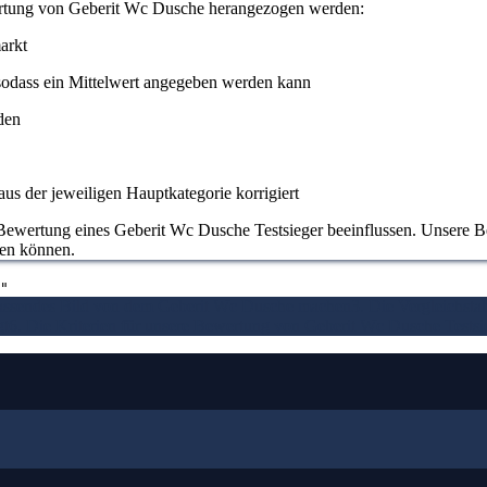
ertung von Geberit Wc Dusche herangezogen werden:
arkt
odass ein Mittelwert angegeben werden kann
den
us der jeweiligen Hauptkategorie korrigiert
Bewertung eines Geberit Wc Dusche Testsieger beeinflussen. Unsere Bewe
den können.
"
assendes Bild von dem Geberit Wc Dusche machen
3. Die Vergleichst
gt
6. Die Kriterien für unsere Bewertung von Geberit Wc Dusche Testsi