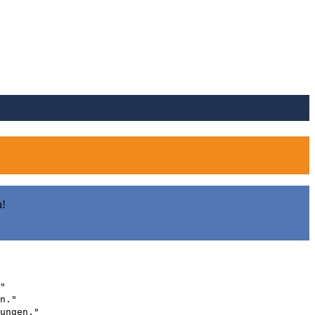
n!
"
n."
ungen."