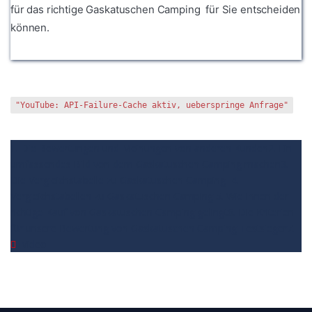
für das richtige Gaskatuschen Camping für Sie entscheiden
können.
"YouTube: API-Failure-Cache aktiv, ueberspringe Anfrage"
1. Die Bewertungen und Meinungen von anderen Kunden
2. Ein
umfassendes Bild von dem Gaskatuschen Camping machen
3.
Die Vergleichstabelle zu Gaskatuschen Camping
4.
Vergleichstabellen zu Gaskatuschen Camping
5. Wie Ihnen der
richtige Kauf von Gaskatuschen Camping gelingt
6. Die Kriterien
für unsere Bewertung von Gaskatuschen Camping Testsieger
7.
Video