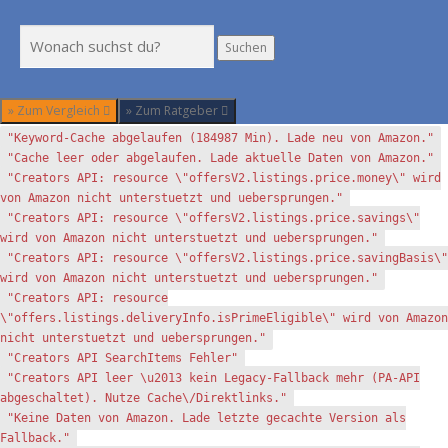
Suchen
Suchen
» Zum Vergleich
» Zum Ratgeber
"Keyword-Cache abgelaufen (184987 Min). Lade neu von Amazon."
"Cache leer oder abgelaufen. Lade aktuelle Daten von Amazon."
"Creators API: resource \"offersV2.listings.price.money\" wird
von Amazon nicht unterstuetzt und uebersprungen."
"Creators API: resource \"offersV2.listings.price.savings\"
wird von Amazon nicht unterstuetzt und uebersprungen."
"Creators API: resource \"offersV2.listings.price.savingBasis\"
wird von Amazon nicht unterstuetzt und uebersprungen."
"Creators API: resource
\"offers.listings.deliveryInfo.isPrimeEligible\" wird von Amazon
nicht unterstuetzt und uebersprungen."
"Creators API SearchItems Fehler"
"Creators API leer \u2013 kein Legacy-Fallback mehr (PA-API
abgeschaltet). Nutze Cache\/Direktlinks."
"Keine Daten von Amazon. Lade letzte gecachte Version als
Fallback."