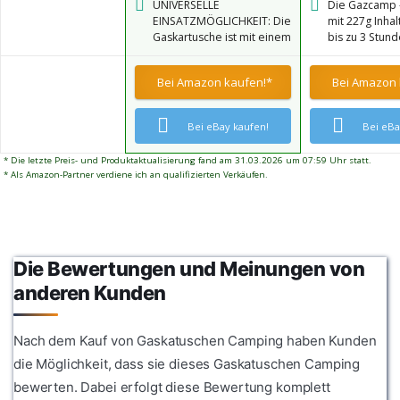
UNIVERSELLE
Die Gazcamp 
ml) besteht aus einer
Gefahrgut: UN
EINSATZMÖGLICHKEIT: Die
mit 227g Inhal
Gasmischung, die zu 80%
Klasse 2; enth
Gaskartusche ist mit einem
bis zu 3 Stun
aus Butan und zu 20% aus
7/16"-Euro-Gewindeventil
kontinuierlic
Propan besteht. Dies ist
ausgestattet, das für alle
Die Brenndaue
eine universelle
Bei Amazon kaufen!*
Bei Amazon 
Brenner oder
nach Modell 
Gasmischung, die für
Campingkocher mit
Leistungsfähig
warme und kalte
Gewindeanschluss nach
Campingkoch
Wetterbedingungen
Bei eBay kaufen!
Bei eBa
EN 417 geeignet ist. Die
Ihrer Gasheiz
geeignet ist. Die
Gaskartuschen können
variieren.
Schraubkartusche hat
* Die letzte Preis- und Produktaktualisierung fand am 31.03.2026 um 07:59 Uhr statt.
zum Beispiel verwendet
einen Durchmesser von
* Als Amazon-Partner verdiene ich an qualifizierten Verkäufen.
werden für: Lötlampe,
ca. 12,2 cm und eine Höhe
Gasbrenner,
von ca.12,5 cm.
Bunsenbrenner, Brenner,
Campingkocher,
Gaskocher. ACHTUNG: Die
Kartusche passt nicht in
Die Bewertungen und Meinungen von
den Haltekorb des
anderen Kunden
Weber-Grills, kann aber
daneben gestellt werden.
Nach dem Kauf von Gaskatuschen Camping haben Kunden
die Möglichkeit, dass sie dieses Gaskatuschen Camping
bewerten. Dabei erfolgt diese Bewertung komplett