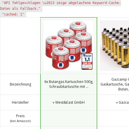
"API fehlgeschlagen \u2013 zeige abgelaufene Keyword-Cache-
Daten als Fallback."
"cached: 1"
Gazcamp 
6x Butangas Kartuschen 500g,
Bezeichnung
Gaskartusche, Ga
Schraubkartusche mit ...
Butan, 
Hersteller
» West&East GmbH
» Gazc
Preis
(bei Amazon)