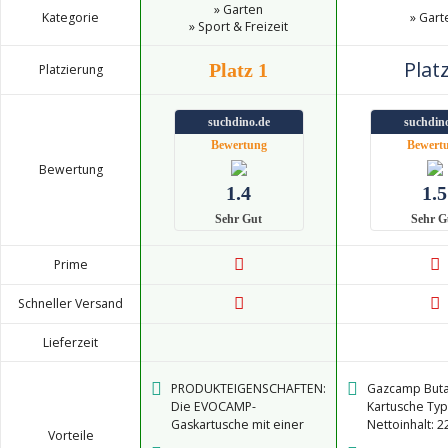
» Garten
Kategorie
» Gart
» Sport & Freizeit
Platz
Platz 1
Platzierung
suchdino.de
suchdin
Bewertung
Bewert
Bewertung
1.4
1.5
Sehr Gut
Sehr G
Prime
Schneller Versand
Lieferzeit
PRODUKTEIGENSCHAFTEN:
Gazcamp Buta
Die EVOCAMP-
Kartusche Typ
Gaskartusche mit einer
Nettoinhalt: 2
Vorteile
Füllmenge von 500 g (899
Durchmesser