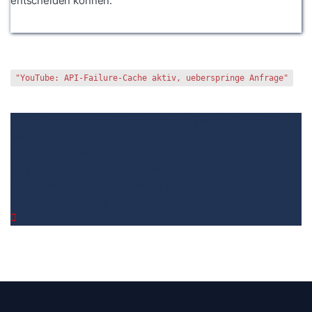
entscheiden können.
"YouTube: API-Failure-Cache aktiv, ueberspringe Anfrage"
1. Die Bewertungen und Meinungen von anderen Kunden
2. Ein
umfassendes Bild von dem Fliesenschneider Mieten machen
3.
Die Vergleichstabelle zu Fliesenschneider Mieten
4.
Vergleichstabellen zu Fliesenschneider Mieten
5. Wie Ihnen der
richtige Kauf von Fliesenschneider Mieten gelingt
6. Die Kriterien
für unsere Bewertung von Fliesenschneider Mieten Testsieger
7.
Video