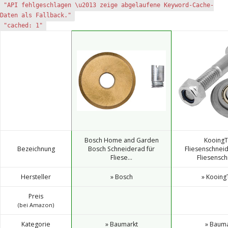
"API fehlgeschlagen \u2013 zeige abgelaufene Keyword-Cache-
Daten als Fallback."
"cached: 1"
Bosch Home and Garden
Kooing
Bezeichnung
Bosch Schneiderad für
Fliesenschneid
Fliese...
Fliesensch
Hersteller
» Bosch
» Kooing
Preis
(bei Amazon)
Kategorie
» Baumarkt
» Bauma