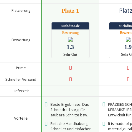
Platz
Platz 1
Platzierung
suchdino.de
suchdin
Bewertung
Bewert
Bewertung
1.3
1.9
Sehr Gut
Sehr G
Prime
Schneller Versand
Lieferzeit
Beste Ergebnisse: Das
PRÄZISES SC
Schneidrad sorgt für
KERAMIKFLIES
saubere Schnitte bzw.
Entwickelt für
Vorteile
Bruchkanten in Fliesen wie
Schneiden vo
Einfache Handhabung:
It is made of
z.B. aus Keramik
geradlinigen 
Schneller und einfacher
material,dura
gekrümmte Ka