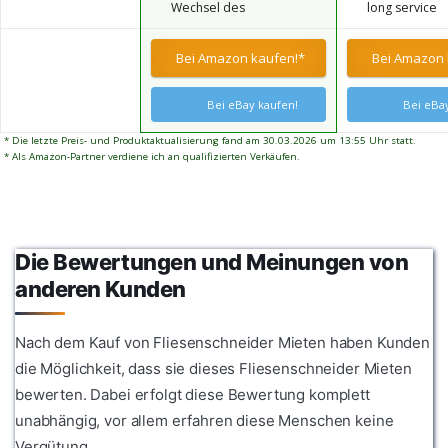
Wechsel des
long service
genaue Ergeb
Schneiderads durch lösen
life.LANGLEBI
Keramikoberf
bzw. festziehen der
METALLLEGI
liefern. Ideal 
Bei Amazon kaufen!*
Bei Amazon 
mitgelieferten Schraube
TRUKTION: Her
Renovierungsp
hochwertige
saubere Ober
Legierungsmat
erfordern
Bei eBay kaufen!
Bei eBay
verlängerter
Langlebigkeit
* Die letzte Preis- und Produktaktualisierung fand am 30.03.2026 um 13:55 Uhr statt.
gegen Verschl
* Als Amazon-Partner verdiene ich an qualifizierten Verkäufen.
wiederholten 
Bauumgebun
Die Bewertungen und Meinungen von
anderen Kunden
Nach dem Kauf von Fliesenschneider Mieten haben Kunden
die Möglichkeit, dass sie dieses Fliesenschneider Mieten
bewerten. Dabei erfolgt diese Bewertung komplett
unabhängig, vor allem erfahren diese Menschen keine
Vergütung.