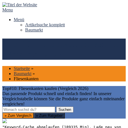
Skip
to
Menu
content
Menü
Artikelsuche komplett
Baumarkt
Top#10: Fliesenkanten kaufen
(Vergleich 2026)
Startseite
»
Baumarkt
»
Fliesenkanten
Top#10: Fliesenkanten kaufen (Vergleich 2026)
Das passende Produkt schnell und einfach finden! In unserer
Vergleichstabelle können Sie die Produkte ganz einfach miteinander
vergleichen!
Suchen
Suchen
» Zum Vergleich
» Zum Ratgeber
"Keyword-Cache abgelaufen (189335 Min). Lade neu von