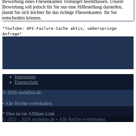
Bewertung eines Fliesenkanten Testsieger beeinflussen. Unsere
Bewertung soll jedoch für Sie nur eine Hilfestellung darstellen,
damit Sie sich leichter für das richtige Fliesenkanten für Sie
entscheiden können.
"YouTube: API-Failure-Cache aktiv, ueberspringe
Anfrage"
1. Die Bewertungen und Meinungen von anderen Kunden
2. Ein
umfassendes Bild von dem Fliesenkanten machen
3. Die
Vergleichstabelle zu Fliesenkanten
4. Vergleichstabellen zu
Fliesenkanten
5. Wie Ihnen der richtige Kauf von Fliesenkanten
gelingt
6. Die Kriterien für unsere Bewertung von Fliesenkanten
Testsieger
7.
Video
Impressum
Datenschutz
© 2026 suchdino.de
• Alle Rechte vorbehalten.
* Dies ist ein Affiliate-Link
© 2021 - 2026 suchdino.de • Alle Rechte vorbehalten.