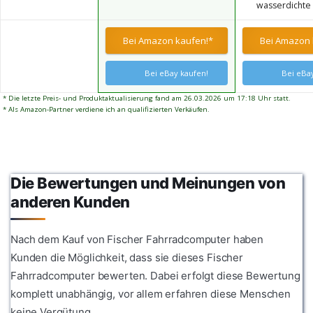
wasserdichte
für Elektrofah
für Elektrofah
als Bordcompu
sowohl mit 36-
und nach der
Bei Amazon kaufen!*
Bei Amazon 
mit 48-V-
das gesamte
Spannungssy
Elektrofahrr
kompatibel. S
steuert.
Bei eBay kaufen!
Bei eBay
intelligente
Leistungsanze
* Die letzte Preis- und Produktaktualisierung fand am 26.03.2026 um 17:18 Uhr statt.
genau die tat
* Als Amazon-Partner verdiene ich an qualifizierten Verkäufen.
Batterieleist
zeichnet den
Stromverbrau
kontinuierlich 
auf, um eine 
Die Bewertungen und Meinungen von
Fahrleistung z
gewährleisten
anderen Kunden
Nach dem Kauf von Fischer Fahrradcomputer haben
Kunden die Möglichkeit, dass sie dieses Fischer
Fahrradcomputer bewerten. Dabei erfolgt diese Bewertung
komplett unabhängig, vor allem erfahren diese Menschen
keine Vergütung.