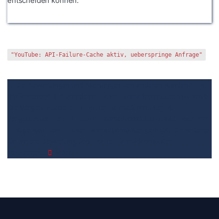
entscheiden können.
"YouTube: API-Failure-Cache aktiv, ueberspringe Anfrage"
1. Die Bewertungen und Meinungen von anderen Kunden
2. Ein
umfassendes Bild von dem Fischer Fahrradcomputer machen
3.
Die Vergleichstabelle zu Fischer Fahrradcomputer
4.
Vergleichstabellen zu Fischer Fahrradcomputer
5. Wie Ihnen der
richtige Kauf von Fischer Fahrradcomputer gelingt
6. Die Kriterien
für unsere Bewertung von Fischer Fahrradcomputer
Testsieger
7.
Video