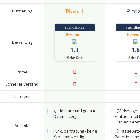
Platz
Platz 1
Platzierung
suchdino.de
suchdin
Bewertung
Bewert
Bewertung
1.3
1.6
Sehr Gut
Sehr G
Prime
Schneller Versand
Lieferzeit
gut lesbare und genaue
【Vielseitige
Datenanzeige
Funktionalitä
Display bietet
Vorteile
Vielzahl von 
Funkübertragung - keine
【Präzise Anz
und dient als 
Kabel notwendig
Batteriestan
Geschwindigk