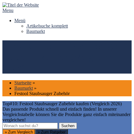
Skip
to
Menu
content
Menü
Artikelsuche komplett
Baumarkt
Top#10: Festool Staubsauger
Zubehör kaufen (Vergleich
2026)
Startseite
»
Baumarkt
»
Festool Staubsauger Zubehör
Top#10: Festool Staubsauger Zubehör kaufen (Vergleich 2026)
Das passende Produkt schnell und einfach finden! In unserer
Vergleichstabelle können Sie die Produkte ganz einfach miteinander
vergleichen!
Suchen
Suchen
» Zum Vergleich
» Zum Ratgeber