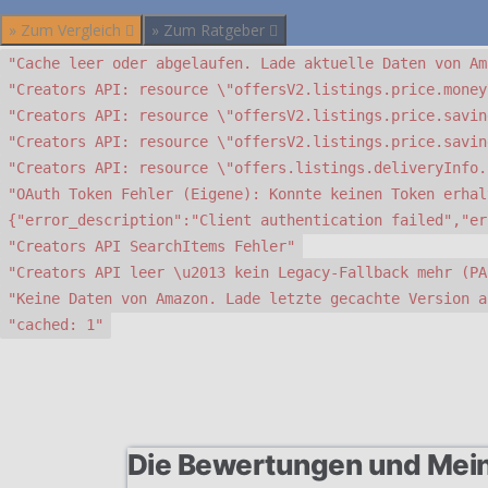
» Zum Vergleich
» Zum Ratgeber
"Cache leer oder abgelaufen. Lade aktuelle Daten von Am
"Creators API: resource \"offersV2.listings.price.money
"Creators API: resource \"offersV2.listings.price.savin
"Creators API: resource \"offersV2.listings.price.savin
"Creators API: resource \"offers.listings.deliveryInfo.
"OAuth Token Fehler (Eigene): Konnte keinen Token erhal
{"error_description":"Client authentication failed","er
"Creators API SearchItems Fehler"
"Creators API leer \u2013 kein Legacy-Fallback mehr (PA
"Keine Daten von Amazon. Lade letzte gecachte Version a
"cached: 1"
Die Bewertungen und Mei