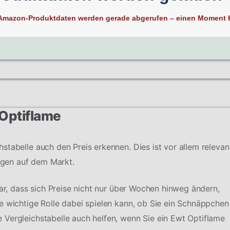
ßlich darauf. Behalten Sie stets im Hinterkopf, dass jeder
Amazon-Produktdaten werden gerade abgerufen – einen Moment b
somit nicht jeder Kommentar auch von Ihnen vertreten
 Optiflame
stabelle auch den Preis erkennen. Dies ist vor allem relevan
gen auf dem Markt.
dar, dass sich Preise nicht nur über Wochen hinweg ändern,
e wichtige Rolle dabei spielen kann, ob Sie ein Schnäppchen
Vergleichstabelle auch helfen, wenn Sie ein Ewt Optiflame