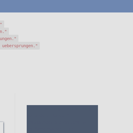
"
n."
ungen."
 uebersprungen."
1. Die Bewertungen und Meinungen
von anderen Kunden
2. Ein
umfassendes Bild von dem Ewt
Optiflame machen
3. Die