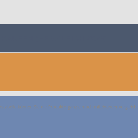
 KAUFEN (VERGLEICH 2026)
hstabelle können Sie die Produkte ganz einfach miteinander vergleich