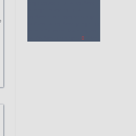
Vergleichstabelle zu Ewt Optiflame
4. Vergleichstabellen zu Ewt
Optiflame
5. Wie Ihnen der richtige
e
Kauf von Ewt Optiflame gelingt
6. Die
Kriterien für unsere Bewertung von
Ewt Optiflame Testsieger
7.
Video