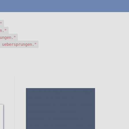
"
n."
ungen."
 uebersprungen."
1. Die Bewertungen und Meinungen
von anderen Kunden
2. Ein
umfassendes Bild von dem Everlast
Boxhandschuhe Powerlock
machen
3. Die Vergleichstabelle zu
Everlast Boxhandschuhe Powerlock