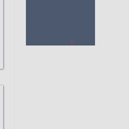
4. Vergleichstabellen zu Everlast
Boxhandschuhe Powerlock
5. Wie
Ihnen der richtige Kauf von Everlast
Boxhandschuhe Powerlock gelingt
6.
Die Kriterien für unsere Bewertung
von Everlast Boxhandschuhe
Powerlock Testsieger
7.
Video
n