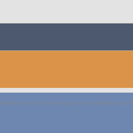
HANDSCHUHE POWERLOCK KAUFEN (
hstabelle können Sie die Produkte ganz einfach miteinander vergleich