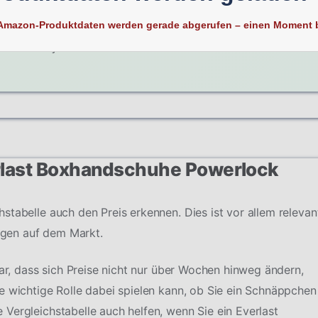
ßlich darauf. Behalten Sie stets im Hinterkopf, dass jeder
Amazon-Produktdaten werden gerade abgerufen – einen Moment b
somit nicht jeder Kommentar auch von Ihnen vertreten
erlast Boxhandschuhe Powerlock
stabelle auch den Preis erkennen. Dies ist vor allem relevan
gen auf dem Markt.
dar, dass sich Preise nicht nur über Wochen hinweg ändern,
e wichtige Rolle dabei spielen kann, ob Sie ein Schnäppchen
Vergleichstabelle auch helfen, wenn Sie ein Everlast