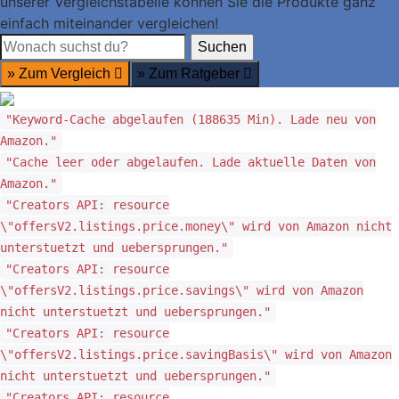
unserer Vergleichstabelle können Sie die Produkte ganz
einfach miteinander vergleichen!
Suchen
Suchen
» Zum Vergleich
» Zum Ratgeber
"Keyword-Cache abgelaufen (188635 Min). Lade neu von
Amazon."
"Cache leer oder abgelaufen. Lade aktuelle Daten von
Amazon."
"Creators API: resource
\"offersV2.listings.price.money\" wird von Amazon nicht
unterstuetzt und uebersprungen."
"Creators API: resource
\"offersV2.listings.price.savings\" wird von Amazon
nicht unterstuetzt und uebersprungen."
"Creators API: resource
\"offersV2.listings.price.savingBasis\" wird von Amazon
nicht unterstuetzt und uebersprungen."
"Creators API: resource