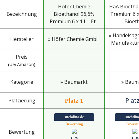
Höfer Chemie
HaA Bioetha
Bezeichnung
Bioethanol 96,6%
Premium 6 x 
Premium 6 x 1 L - Et...
Bioeth
» Handelsag
Hersteller
» Höfer Chemie GmbH
Manufaktur
Preis
(bei Amazon)
Kategorie
» Baumarkt
» Baum
Platz
Platzierung
Platz 1
suchdino.de
suchdin
Bewertung
Bewert
Bewertung
1.3
1.9