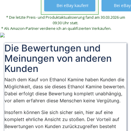
schafft eine
Umweltfreu
Anwendung. Es ist
oder Geruc
Bei eBay kaufen!
Bei eBay
gemütliche
sauber,
geruchsneutral,
Perfekt fü
Atmosphäre.
klimabewus
rauch- und rußfrei
Bioethano
* Die letzte Preis- und Produktaktualisierung fand am 30.03.2026 um
Außerdem kann es
für nachha
09:30 Uhr statt.
und brennt mit
Ethanol Fe
auch als Lösemittel
Heizen mit
* Als Amazon-Partner verdiene ich an qualifizierten Verkäufen.
einem schönen,
& dekorati
bei z.B. 3D
Kamin und
wohltuenden
Tischfeuer
gedruckten
Tischfeuer
Die Bewertungen und
Flammenbild
Indoor als
Objekten genutzt
Outdoor
Meinungen von anderen
werden
verwendba
Kunden
Nach dem Kauf von Ethanol Kamine haben Kunden die
Möglichkeit, dass sie dieses Ethanol Kamine bewerten.
Dabei erfolgt diese Bewertung komplett unabhängig,
vor allem erfahren diese Menschen keine Vergütung.
Insofern können Sie sich sicher sein, hier auf eine
komplett ehrliche Ansicht zu stoßen. Der Vorteil auf
Bewertungen von Kunden zurückzugreifen besteht