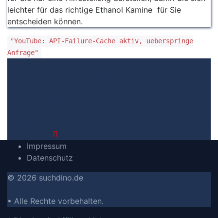
leichter für das richtige Ethanol Kamine für Sie
entscheiden können.
"YouTube: API-Failure-Cache aktiv, ueberspringe
Anfrage"
1. Die Bewertungen und Meinungen von anderen
Kunden
2. Ein umfassendes Bild von dem Ethanol
Kamine machen
3. Die Vergleichstabelle zu Ethanol
Kamine
4. Vergleichstabellen zu Ethanol Kamine
5. Wie
Ihnen der richtige Kauf von Ethanol Kamine gelingt
6.
Die Kriterien für unsere Bewertung von Ethanol Kamine
Testsieger
7.
Video
Impressum
Datenschutz
© 2026 suchdino.de
• Alle Rechte vorbehalten.