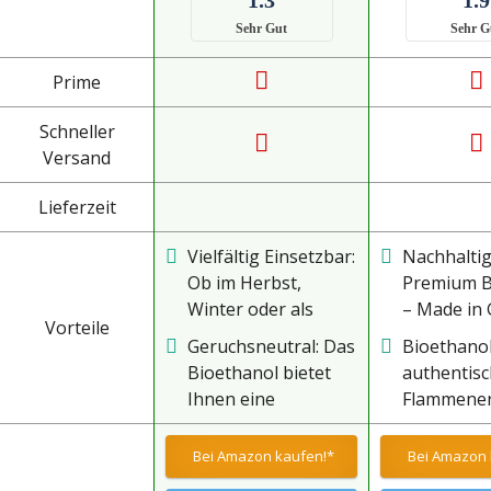
Sehr Gut
Sehr G
Prime
Schneller
Versand
Lieferzeit
Vielfältig Einsetzbar:
Nachhalti
Ob im Herbst,
Premium B
Winter oder als
– Made in
Vorteile
dekoratives
Bioethano
Geruchsneutral: Das
Bioethanol 
Tischfeuer - unser
aus
Bioethanol bietet
authentis
Bioethanol ist als
nachwach
Ihnen eine
Flammener
Alternative für den
Rohstoffen
umweltfreundliche,
Genießen S
Holzkamin vielfältig
Generation
saubere und
natürlich
Bei Amazon kaufen!*
Bei Amazon 
einsetzbar und
Kartoffels
unbedenkliche
ohne Rauc