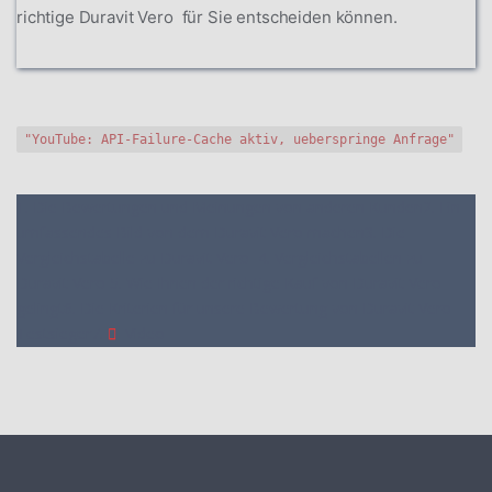
richtige Duravit Vero für Sie entscheiden können.
"YouTube: API-Failure-Cache aktiv, ueberspringe Anfrage"
1. Die Bewertungen und Meinungen von anderen Kunden
2. Ein
umfassendes Bild von dem Duravit Vero machen
3. Die
Vergleichstabelle zu Duravit Vero
4. Vergleichstabellen zu
Duravit Vero
5. Wie Ihnen der richtige Kauf von Duravit Vero
gelingt
6. Die Kriterien für unsere Bewertung von Duravit Vero
Testsieger
7.
Video