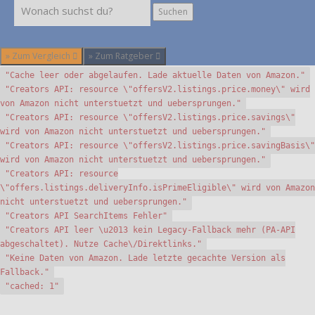
Suchen
Suchen
» Zum Vergleich
» Zum Ratgeber
"Cache leer oder abgelaufen. Lade aktuelle Daten von Amazon."
"Creators API: resource \"offersV2.listings.price.money\" wird
von Amazon nicht unterstuetzt und uebersprungen."
"Creators API: resource \"offersV2.listings.price.savings\"
wird von Amazon nicht unterstuetzt und uebersprungen."
"Creators API: resource \"offersV2.listings.price.savingBasis\"
wird von Amazon nicht unterstuetzt und uebersprungen."
"Creators API: resource
\"offers.listings.deliveryInfo.isPrimeEligible\" wird von Amazon
nicht unterstuetzt und uebersprungen."
"Creators API SearchItems Fehler"
"Creators API leer \u2013 kein Legacy-Fallback mehr (PA-API
abgeschaltet). Nutze Cache\/Direktlinks."
"Keine Daten von Amazon. Lade letzte gecachte Version als
Fallback."
"cached: 1"