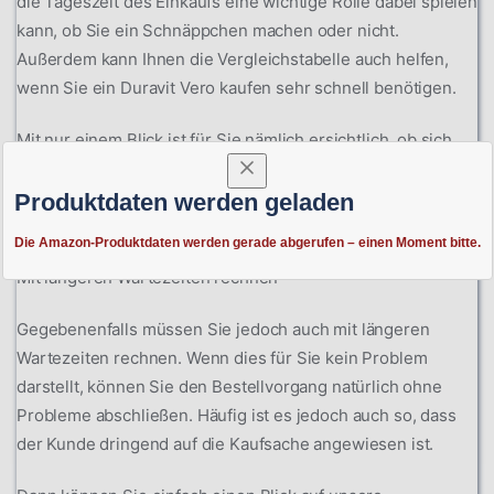
die Tageszeit des Einkaufs eine wichtige Rolle dabei spielen
kann, ob Sie ein Schnäppchen machen oder nicht.
Außerdem kann Ihnen die Vergleichstabelle auch helfen,
wenn Sie ein Duravit Vero kaufen sehr schnell benötigen.
Mit nur einem Blick ist für Sie nämlich ersichtlich, ob sich
das Produkt bereits im Lager befindet, sodass Sie binnen
weniger Tage mit einem Eintreffen bei Ihnen zu Hause
Produktdaten werden geladen
rechnen können.
Die Amazon-Produktdaten werden gerade abgerufen – einen Moment bitte.
Mit längeren Wartezeiten rechnen
Gegebenenfalls müssen Sie jedoch auch mit längeren
Wartezeiten rechnen. Wenn dies für Sie kein Problem
darstellt, können Sie den Bestellvorgang natürlich ohne
Probleme abschließen. Häufig ist es jedoch auch so, dass
der Kunde dringend auf die Kaufsache angewiesen ist.