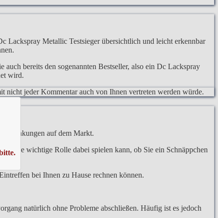
Dc Lackspray Metallic Testsieger übersichtlich und leicht erkennbar
nnen.
e auch bereits den sogenannten Bestseller, also ein Dc Lackspray
et wird.
somit nicht jeder Kommentar auch von Ihnen vertreten werden würde.
eisschwankungen auf dem Markt.
aufs eine wichtige Rolle dabei spielen kann, ob Sie ein Schnäppchen
itte.
gen.
m Eintreffen bei Ihnen zu Hause rechnen können.
organg natürlich ohne Probleme abschließen. Häufig ist es jedoch