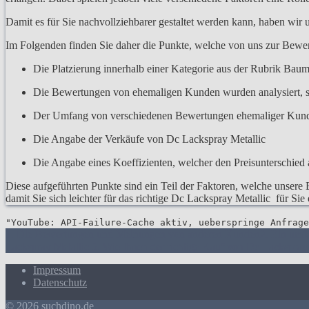
Damit es für Sie nachvollziehbarer gestaltet werden kann, haben wir
Im Folgenden finden Sie daher die Punkte, welche von uns zur Bew
Die Platzierung innerhalb einer Kategorie aus der Rubrik Baum
Die Bewertungen von ehemaligen Kunden wurden analysiert, s
Der Umfang von verschiedenen Bewertungen ehemaliger Kun
Die Angabe der Verkäufe von Dc Lackspray Metallic
Die Angabe eines Koeffizienten, welcher den Preisunterschied a
Diese aufgeführten Punkte sind ein Teil der Faktoren, welche unsere 
damit Sie sich leichter für das richtige Dc Lackspray Metallic für Si
"YouTube: API-Failure-Cache aktiv, ueberspringe Anfrage
1. Die Bewertungen und Meinungen von anderen Kunden
2. Ein umf
Lackspray Metallic
5. Wie Ihnen der richtige Kauf von Dc Lackspray 
Impressum
Datenschutz
© 2026 suchdino.de