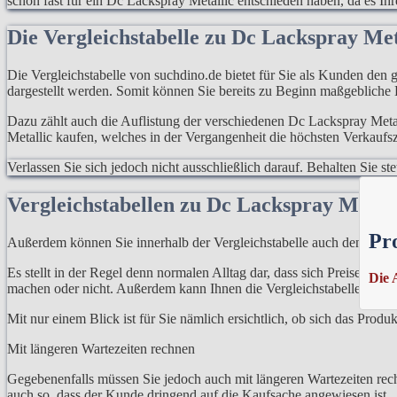
schon fast für ein Dc Lackspray Metallic entschieden haben, da es Ihre
Die Vergleichstabelle zu Dc Lackspray Me
Die Vergleichstabelle von suchdino.de bietet für Sie als Kunden den g
dargestellt werden. Somit können Sie bereits zu Beginn maßgebliche
Dazu zählt auch die Auflistung der verschiedenen Dc Lackspray Metal
Metallic kaufen, welches in der Vergangenheit die höchsten Verkaufs
Verlassen Sie sich jedoch nicht ausschließlich darauf. Behalten Sie 
Vergleichstabellen zu Dc Lackspray Metall
Pr
Außerdem können Sie innerhalb der Vergleichstabelle auch den Preis
Es stellt in der Regel denn normalen Alltag dar, dass sich Preise ni
Die 
machen oder nicht. Außerdem kann Ihnen die Vergleichstabelle auch h
Mit nur einem Blick ist für Sie nämlich ersichtlich, ob sich das Prod
Mit längeren Wartezeiten rechnen
Gegebenenfalls müssen Sie jedoch auch mit längeren Wartezeiten rech
auch so, dass der Kunde dringend auf die Kaufsache angewiesen ist.