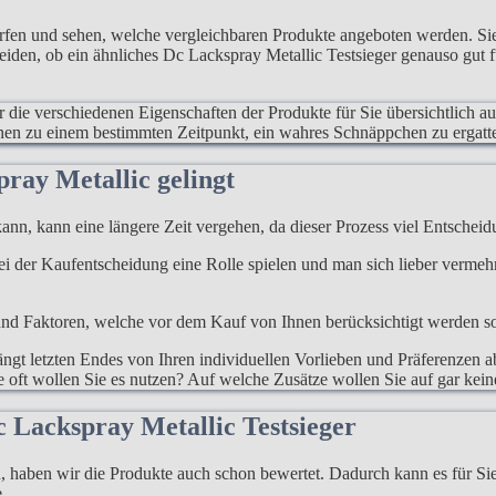
erfen und sehen, welche vergleichbaren Produkte angeboten werden. S
heiden, ob ein ähnliches Dc Lackspray Metallic Testsieger genauso gut 
ur die verschiedenen Eigenschaften der Produkte für Sie übersichtlich a
hnen zu einem bestimmten Zeitpunkt, ein wahres Schnäppchen zu ergatt
ray Metallic gelingt
ann, kann eine längere Zeit vergehen, da dieser Prozess viel Entscheidu
 bei der Kaufentscheidung eine Rolle spielen und man sich lieber verme
d Faktoren, welche vor dem Kauf von Ihnen berücksichtigt werden sollen
gt letzten Endes von Ihren individuellen Vorlieben und Präferenzen ab
e oft wollen Sie es nutzen? Auf welche Zusätze wollen Sie auf gar kein
c Lackspray Metallic Testsieger
haben wir die Produkte auch schon bewertet. Dadurch kann es für Sie l
.