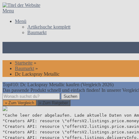
Skip
to
Menu
content
Menü
Artikelsuche komplett
Baumarkt
Top#10: Dc Lackspray Metallic 
Startseite
»
Baumarkt
»
Dc Lackspray Metallic
Top#10: Dc Lackspray Metallic kaufen (Vergleich 2026)
Das passende Produkt schnell und einfach finden! In unserer Vergleic
Suchen
Suchen
» Zum Vergleich
» Zum Ratgeber
"Cache leer oder abgelaufen. Lade aktuelle Daten von Am
"Creators API: resource \"offersV2.listings.price.money
"Creators API: resource \"offersV2.listings.price.savin
"Creators API: resource \"offersV2.listings.price.savin
"Creators API: resource \"offers.listings.deliveryInfo.