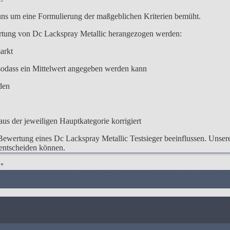
 uns um eine Formulierung der maßgeblichen Kriterien bemüht.
ertung von Dc Lackspray Metallic herangezogen werden:
arkt
odass ein Mittelwert angegeben werden kann
den
us der jeweiligen Hauptkategorie korrigiert
Bewertung eines Dc Lackspray Metallic Testsieger beeinflussen. Unsere 
e entscheiden können.
"
assendes Bild von dem Dc Lackspray Metallic machen
3. Die Vergleic
Metallic gelingt
6. Die Kriterien für unsere Bewertung von Dc Lackspra