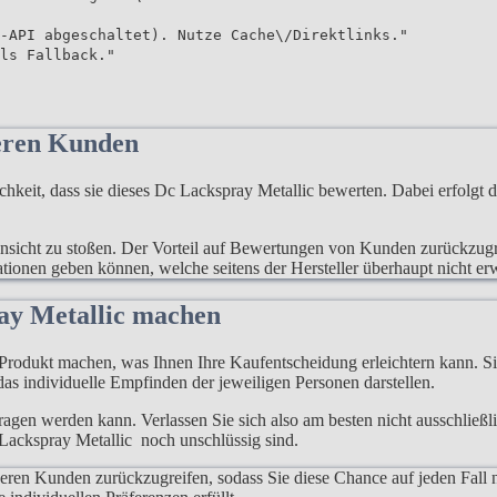
-API abgeschaltet). Nutze Cache\/Direktlinks."
ls Fallback."
eren Kunden
it, dass sie dieses Dc Lackspray Metallic bewerten. Dabei erfolgt d
e Ansicht zu stoßen. Der Vorteil auf Bewertungen von Kunden zurückzugre
mationen geben können, welche seitens der Hersteller überhaupt nicht e
ay Metallic machen
rodukt machen, was Ihnen Ihre Kaufentscheidung erleichtern kann. Sie
as individuelle Empfinden der jeweiligen Personen darstellen.
rtragen werden kann. Verlassen Sie sich also am besten nicht ausschließ
 Lackspray Metallic noch unschlüssig sind.
deren Kunden zurückzugreifen, sodass Sie diese Chance auf jeden Fall 