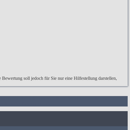
Bewertung soll jedoch für Sie nur eine Hilfestellung darstellen,
hstabelle zu Dc Lackspray Metallic
4. Vergleichstabellen zu Dc
y Metallic Testsieger
7.
Video