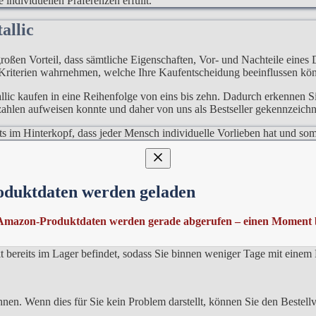
 individuellen Präferenzen erfüllt.
tallic
roßen Vorteil, dass sämtliche Eigenschaften, Vor- und Nachteile eines 
 Kriterien wahrnehmen, welche Ihre Kaufentscheidung beeinflussen kö
lic kaufen in eine Reihenfolge von eins bis zehn. Dadurch erkennen Si
zahlen aufweisen konnte und daher von uns als Bestseller gekennzeichn
stets im Hinterkopf, dass jeder Mensch individuelle Vorlieben hat und 
ic
oduktdaten werden geladen
 erkennen. Dies ist vor allem relevant bei den immer vorhandenen Pr
cht nur über Wochen hinweg ändern, sondern auch die Tageszeit des Eink
Amazon-Produktdaten werden gerade abgerufen – einen Moment b
elfen, wenn Sie ein Dc Lackspray Metallic kaufen sehr schnell benöti
ukt bereits im Lager befindet, sodass Sie binnen weniger Tage mit eine
nen. Wenn dies für Sie kein Problem darstellt, können Sie den Bestellv