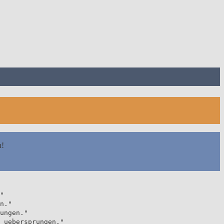
n!
"
n."
ungen."
 uebersprungen."