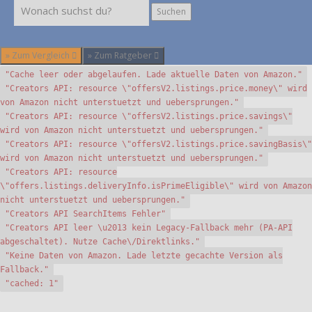
Suchen
Suchen
» Zum Vergleich
» Zum Ratgeber
"Cache leer oder abgelaufen. Lade aktuelle Daten von Amazon."
"Creators API: resource \"offersV2.listings.price.money\" wird
von Amazon nicht unterstuetzt und uebersprungen."
"Creators API: resource \"offersV2.listings.price.savings\"
wird von Amazon nicht unterstuetzt und uebersprungen."
"Creators API: resource \"offersV2.listings.price.savingBasis\"
wird von Amazon nicht unterstuetzt und uebersprungen."
"Creators API: resource
\"offers.listings.deliveryInfo.isPrimeEligible\" wird von Amazon
nicht unterstuetzt und uebersprungen."
"Creators API SearchItems Fehler"
"Creators API leer \u2013 kein Legacy-Fallback mehr (PA-API
abgeschaltet). Nutze Cache\/Direktlinks."
"Keine Daten von Amazon. Lade letzte gecachte Version als
Fallback."
"cached: 1"