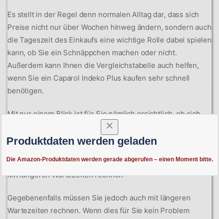
Es stellt in der Regel denn normalen Alltag dar, dass sich
Preise nicht nur über Wochen hinweg ändern, sondern auch
die Tageszeit des Einkaufs eine wichtige Rolle dabei spielen
kann, ob Sie ein Schnäppchen machen oder nicht.
Außerdem kann Ihnen die Vergleichstabelle auch helfen,
wenn Sie ein Caparol Indeko Plus kaufen sehr schnell
benötigen.
Mit nur einem Blick ist für Sie nämlich ersichtlich, ob sich
das Produkt bereits im Lager befindet, sodass Sie binnen
weniger Tage mit einem Eintreffen bei Ihnen zu Hause
Produktdaten werden geladen
rechnen können.
Die Amazon-Produktdaten werden gerade abgerufen – einen Moment bitte.
Mit längeren Wartezeiten rechnen
Gegebenenfalls müssen Sie jedoch auch mit längeren
Wartezeiten rechnen. Wenn dies für Sie kein Problem