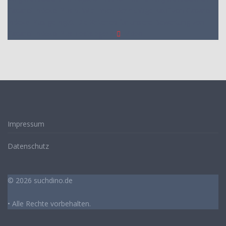
Caparol Indeko Plus
5. Wie Ihnen der richtige Kauf von Caparol
Indeko Plus gelingt
6. Die Kriterien für unsere Bewertung von
Caparol Indeko Plus Testsieger
7.
Video
Impressum
Datenschutz
© 2026 suchdino.de
• Alle Rechte vorbehalten.