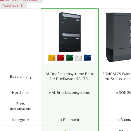
"cached: 1"
AL Briefkastensysteme Basic
SONGMICS Wandb
Bezeichnung
2er Briefkasten RAL 70...
mit Schloss mit
Hersteller
» AL Briefkastensysteme
» SONG
Preis
(bei Amazon)
Kategorie
» Baumarkt
» Bauma