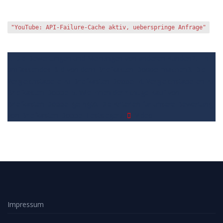
"YouTube: API-Failure-Cache aktiv, ueberspringe Anfrage"
1. Die Bewertungen und Meinungen von anderen Kunden
2. Ein
umfassendes Bild von dem Briefkasten Doppel machen
3. Die
Vergleichstabelle zu Briefkasten Doppel
4. Vergleichstabellen zu
Briefkasten Doppel
5. Wie Ihnen der richtige Kauf von
Briefkasten Doppel gelingt
6. Die Kriterien für unsere Bewertung
von Briefkasten Doppel Testsieger
7.
Video
Impressum