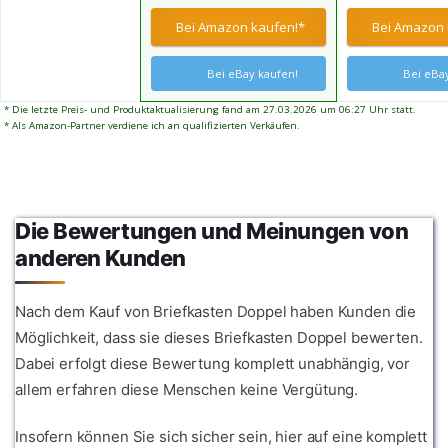
schützt das Sc
Namensschildern (1x
A4-Format pr
Regen, damit 
Bei Amazon kaufen!*
Bei Amazon 
Namesschild + 1x Schild
sicher darin b
Werbung ja/nein) +
Posthaltebügel, geeignet
Bei eBay kaufen!
Bei eBay
zur Aufputzmontage
* Die letzte Preis- und Produktaktualisierung fand am 27.03.2026 um 06:27 Uhr statt.
* Als Amazon-Partner verdiene ich an qualifizierten Verkäufen.
Die Bewertungen und Meinungen von
anderen Kunden
Nach dem Kauf von Briefkasten Doppel haben Kunden die
Möglichkeit, dass sie dieses Briefkasten Doppel bewerten.
Dabei erfolgt diese Bewertung komplett unabhängig, vor
allem erfahren diese Menschen keine Vergütung.
Insofern können Sie sich sicher sein, hier auf eine komplett