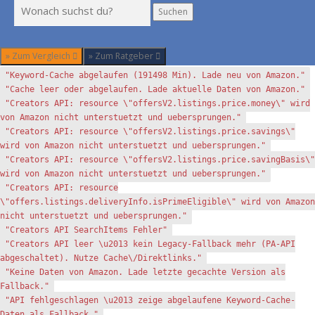
Suchen
Suchen
» Zum Vergleich
» Zum Ratgeber
"Keyword-Cache abgelaufen (191498 Min). Lade neu von Amazon."
"Cache leer oder abgelaufen. Lade aktuelle Daten von Amazon."
"Creators API: resource \"offersV2.listings.price.money\" wird
von Amazon nicht unterstuetzt und uebersprungen."
"Creators API: resource \"offersV2.listings.price.savings\"
wird von Amazon nicht unterstuetzt und uebersprungen."
"Creators API: resource \"offersV2.listings.price.savingBasis\"
wird von Amazon nicht unterstuetzt und uebersprungen."
"Creators API: resource
\"offers.listings.deliveryInfo.isPrimeEligible\" wird von Amazon
nicht unterstuetzt und uebersprungen."
"Creators API SearchItems Fehler"
"Creators API leer \u2013 kein Legacy-Fallback mehr (PA-API
abgeschaltet). Nutze Cache\/Direktlinks."
"Keine Daten von Amazon. Lade letzte gecachte Version als
Fallback."
"API fehlgeschlagen \u2013 zeige abgelaufene Keyword-Cache-
Daten als Fallback."