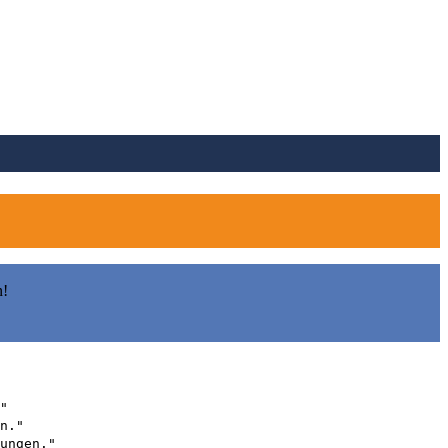
n!
"
n."
ungen."