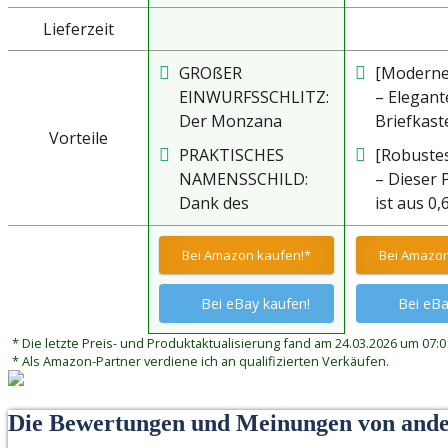
Lieferzeit
GROßER
[Moderne
EINWURFSSCHLITZ:
– Elegant
Der Monzana
Briefkast
Vorteile
Designbriefkasten
abschließ
PRAKTISCHES
[Robustes
bietet ausreichend
für mode
NAMENSSCHILD:
– Dieser 
Platz für deine Post
Hausfron
Dank des
ist aus 0,
und Zeitungen.
Büros, m
Namensschildes
starkem
Durch den extra
Einwurfsc
werden deine Briefe
galvanisi
Bei Amazon kaufen!*
Bei Amazon
großen Einwurf
Klappe
nicht mehr beim
pulverbes
können auch große
Nachbarn
Stahl gef
Bei eBay kaufen!
Bei eBa
Briefe und
eingeworfen und
damit seh
Buchsendungen
* Die letzte Preis- und Produktaktualisierung fand am 24.03.2026 um 07:01
das lästige Suchen
und
eingeworfen
* Als Amazon-Partner verdiene ich an qualifizierten Verkäufen.
nach der eigenen
witterun
werden. Deine
Post hat ein Ende.
Briefe werden dank
Die Schutzklappe
Die Bewertungen und Meinungen von and
des großen
verhindert, dass