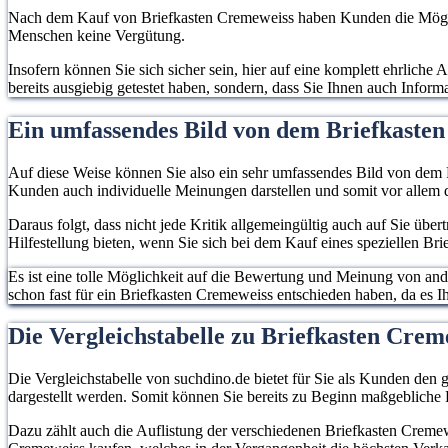
Postkastens nicht
Regen in das Innere
Nach dem Kauf von Briefkasten Cremeweiss haben Kunden die Möglichk
mehr geknickt und
Menschen keine Vergütung.
des Briefkastens
Zeitungen verfügen
gelangt und deine
Insofern können Sie sich sicher sein, hier auf eine komplett ehrlich
über einen
bereits ausgiebig getestet haben, sondern, dass Sie Ihnen auch Infor
Post bleibt trocken.
separaten Platz.
Ein umfassendes Bild von dem Briefkaste
Auf diese Weise können Sie also ein sehr umfassendes Bild von dem P
Kunden auch individuelle Meinungen darstellen und somit vor allem d
Daraus folgt, dass nicht jede Kritik allgemeingültig auch auf Sie übe
Hilfestellung bieten, wenn Sie sich bei dem Kauf eines speziellen Br
Es ist eine tolle Möglichkeit auf die Bewertung und Meinung von an
schon fast für ein Briefkasten Cremeweiss entschieden haben, da es Ihr
Die Vergleichstabelle zu Briefkasten Cre
Die Vergleichstabelle von suchdino.de bietet für Sie als Kunden den g
dargestellt werden. Somit können Sie bereits zu Beginn maßgebliche
Dazu zählt auch die Auflistung der verschiedenen Briefkasten Cremewe