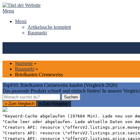
Skip
to
Menu
content
Menü
Artikelsuche komplett
Baumarkt
Top#10: Briefkasten Cremeweiss
Startseite
»
Baumarkt
»
Briefkasten Cremeweiss
Top#10: Briefkasten Cremeweiss kaufen (Vergleich 2026)
Das passende Produkt schnell und einfach finden! In unserer Vergleic
Suchen
Suchen
» Zum Vergleich
» Zum Ratgeber
"Keyword-Cache abgelaufen (197684 Min). Lade neu von Am
"Cache leer oder abgelaufen. Lade aktuelle Daten von Am
"Creators API: resource \"offersV2.listings.price.money
"Creators API: resource \"offersV2.listings.price.savin
"Creators API: resource \"offersV2.listings.price.savin