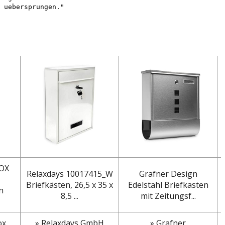
 uebersprungen."
OX
Relaxdays 10017415_W
Grafner Design
Briefkästen, 26,5 x 35 x
Edelstahl Briefkasten
n
8,5 ...
mit Zeitungsf...
ox
» Relaxdays GmbH
» Grafner