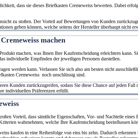
Briefkasten wasser-
Regen, Wind und
eit, dass sie dieses Briefkasten Cremeweiss bewerten. Dabei erfolgt
und rostresistent
Sonne.
e Ansicht zu stoßen. Der Vorteil auf Bewertungen von Kunden zurückzugr
mationen geben können, welche seitens der Hersteller überhaupt nicht e
n Cremeweiss machen
rodukt machen, was Ihnen Ihre Kaufentscheidung erleichtern kann. Sie
as individuelle Empfinden der jeweiligen Personen darstellen.
rtragen werden kann. Verlassen Sie sich also am besten nicht ausschließ
iefkasten Cremeweiss noch unschlüssig sind.
deren Kunden zurückzugreifen, sodass Sie diese Chance auf jeden Fall 
e individuellen Präferenzen erfüllt.
meweiss
roßen Vorteil, dass sämtliche Eigenschaften, Vor- und Nachteile eines 
 Kriterien wahrnehmen, welche Ihre Kaufentscheidung beeinflussen kö
iss kaufen in eine Reihenfolge von eins bis zehn. Dadurch erkennen Si