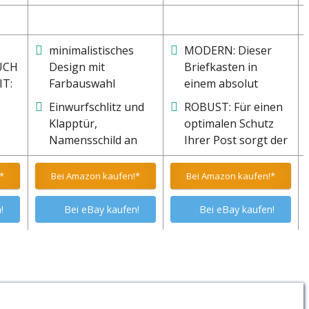
minimalistisches
MODERN: Dieser
UCH
Design mit
Briefkasten in
T:
Farbauswahl
einem absolut
zeitlosen und
Einwurfschlitz und
ROBUST: Für einen
ete
innovativen Design
Klapptür,
optimalen Schutz
cm)
sorgt für einen
Namensschild an
Ihrer Post sorgt der
stilvollen Akzent an
der Vorderseite
stabile Edelstahl-
e
Ihrer Hauswand. Die
etem
Korpus. Der große
*
Bei Amazon kaufen!*
Bei Amazon kaufen!*
hen
polierte Edelstahl-
Klappdeckel lässt
Oberfläche sowie die
 für
sich leicht öffnen
!
Bei eBay kaufen!
Bei eBay kaufen!
u
3 Sichtfenster
aft
und leitet
passen optimal an
Regenwasser und
32 x
jede Hauswand – ob
 und
Verschmutzungen
be:
Klinker, Putz, Holz
zuverlässig ab,
).
uvm.
sodass auch
Warensendungen