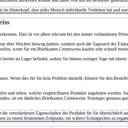
ufszahlen aufweisen konnte und daher von uns als Bestseller gekennze
stets im Hinterkopf, dass jeder Mensch individuelle Vorlieben hat und 
eiss
 erkennen. Dies ist vor allem relevant bei den immer vorhandenen Pr
cht nur über Wochen hinweg ändern, sondern auch die Tageszeit des Eink
elfen, wenn Sie ein Briefkasten Cremeweiss kaufen sehr schnell benöt
ukt bereits im Lager befindet, sodass Sie binnen weniger Tage mit eine
nen. Wenn dies für Sie kein Problem darstellt, können Sie den Bestellv
erfen und sehen, welche vergleichbaren Produkte angeboten werden. S
heiden, ob ein ähnliches Briefkasten Cremeweiss Testsieger genauso gut
ur die verschiedenen Eigenschaften der Produkte für Sie übersichtlich a
hnen zu einem bestimmten Zeitpunkt, ein wahres Schnäppchen zu ergatt