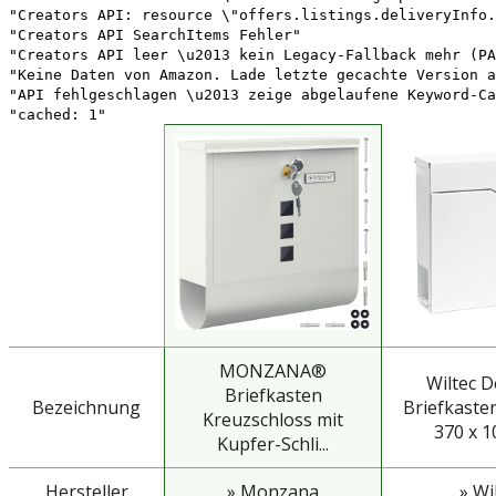
"Creators API: resource \"offers.listings.deliveryInfo.
"Creators API SearchItems Fehler"
"Creators API leer \u2013 kein Legacy-Fallback mehr (PA
"Keine Daten von Amazon. Lade letzte gecachte Version a
"API fehlgeschlagen \u2013 zeige abgelaufene Keyword-Ca
"cached: 1"
MONZANA®
Wiltec D
Briefkasten
Bezeichnung
Briefkaste
Kreuzschloss mit
370 x 10
Kupfer-Schli...
Hersteller
» Monzana
» Wi