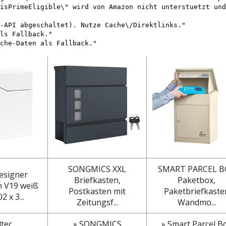
isPrimeEligible\" wird von Amazon nicht unterstuetzt und
-API abgeschaltet). Nutze Cache\/Direktlinks."
ls Fallback."
che-Daten als Fallback."
SONGMICS XXL
SMART PARCEL B
esigner
Briefkasten,
Paketbox,
n V19 weiß
Postkasten mit
Paketbriefkaste
2 x 3...
Zeitungsf...
Wandmo...
ltec
» SONGMICS
» Smart Parcel B