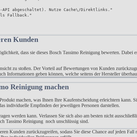
-API abgeschaltet). Nutze Cache\/Direktlinks."
ls Fallback."
eren Kunden
hkeit, dass sie dieses Bosch Tassimo Reinigung bewerten. Dabei erf
e Ansicht zu stoßen. Der Vorteil auf Bewertungen von Kunden zurückzugr
auch Informationen geben können, welche seitens der Hersteller überha
imo Reinigung machen
rodukt machen, was Ihnen Ihre Kaufentscheidung erleichtern kann. Sie
as individuelle Empfinden der jeweiligen Personen darstellen.
rtragen werden kann. Verlassen Sie sich also am besten nicht ausschließ
osch Tassimo Reinigung noch unschlüssig sind.
deren Kunden zurückzugreifen, sodass Sie diese Chance auf jeden Fall 