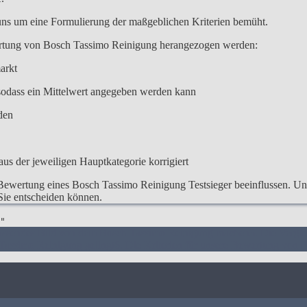
 uns um eine Formulierung der maßgeblichen Kriterien bemüht.
ertung von Bosch Tassimo Reinigung herangezogen werden:
arkt
odass ein Mittelwert angegeben werden kann
den
us der jeweiligen Hauptkategorie korrigiert
Bewertung eines Bosch Tassimo Reinigung Testsieger beeinflussen. Unse
 Sie entscheiden können.
"
assendes Bild von dem Bosch Tassimo Reinigung machen
3. Die Vergl
 Tassimo Reinigung gelingt
6. Die Kriterien für unsere Bewertung von 