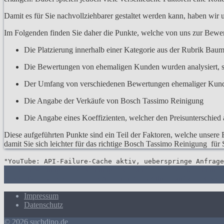
Damit es für Sie nachvollziehbarer gestaltet werden kann, haben wir
Im Folgenden finden Sie daher die Punkte, welche von uns zur Bew
Die Platzierung innerhalb einer Kategorie aus der Rubrik Baum
Die Bewertungen von ehemaligen Kunden wurden analysiert, s
Der Umfang von verschiedenen Bewertungen ehemaliger Kun
Die Angabe der Verkäufe von Bosch Tassimo Reinigung
Die Angabe eines Koeffizienten, welcher den Preisunterschied a
Diese aufgeführten Punkte sind ein Teil der Faktoren, welche unsere 
damit Sie sich leichter für das richtige Bosch Tassimo Reinigung für
"YouTube: API-Failure-Cache aktiv, ueberspringe Anfrage
1. Die Bewertungen und Meinungen von anderen Kunden
2. Ein umf
Bosch Tassimo Reinigung
5. Wie Ihnen der richtige Kauf von Bosch
Impressum
Datenschutz
© 2026 suchdino.de