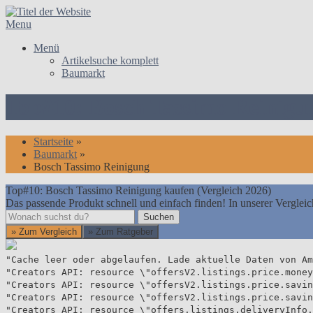
Skip
to
Menu
content
Menü
Artikelsuche komplett
Baumarkt
Top#10: Bosch Tassimo Reinigun
Startseite
»
Baumarkt
»
Bosch Tassimo Reinigung
Top#10: Bosch Tassimo Reinigung kaufen (Vergleich 2026)
Das passende Produkt schnell und einfach finden! In unserer Vergleic
Suchen
Suchen
» Zum Vergleich
» Zum Ratgeber
"Cache leer oder abgelaufen. Lade aktuelle Daten von Am
"Creators API: resource \"offersV2.listings.price.money
"Creators API: resource \"offersV2.listings.price.savin
"Creators API: resource \"offersV2.listings.price.savin
"Creators API: resource \"offers.listings.deliveryInfo.