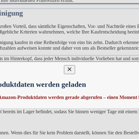
hre individuellen Präferenzen erfüllt.
einigung
großen Vorteil, dass sämtliche Eigenschaften, Vor- und Nachteile eines
aßgebliche Kriterien wahrnehmen, welche Ihre Kaufentscheidung beein
igung kaufen in eine Reihenfolge von eins bis zehn. Dadurch erkennen
szahlen aufweisen konnte und daher von uns als Bestseller gekennzeic
stets im Hinterkopf, dass jeder Mensch individuelle Vorlieben hat und 
igung
oduktdaten werden geladen
 erkennen. Dies ist vor allem relevant bei den immer vorhandenen Pr
cht nur über Wochen hinweg ändern, sondern auch die Tageszeit des Eink
Amazon-Produktdaten werden gerade abgerufen – einen Moment b
helfen, wenn Sie ein Bosch Tassimo Reinigung kaufen sehr schnell ben
ukt bereits im Lager befindet, sodass Sie binnen weniger Tage mit eine
nen. Wenn dies für Sie kein Problem darstellt, können Sie den Bestellv