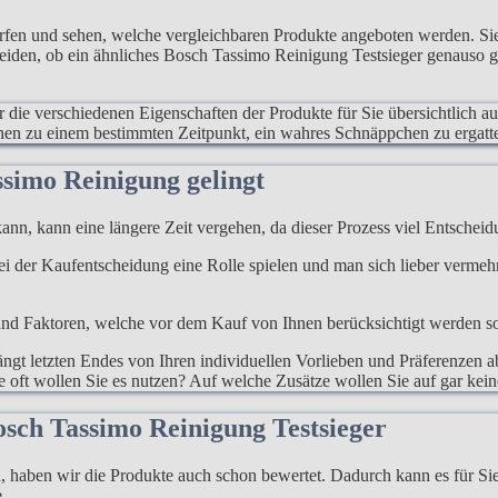
erfen und sehen, welche vergleichbaren Produkte angeboten werden. S
heiden, ob ein ähnliches Bosch Tassimo Reinigung Testsieger genauso gu
ur die verschiedenen Eigenschaften der Produkte für Sie übersichtlich a
hnen zu einem bestimmten Zeitpunkt, ein wahres Schnäppchen zu ergatt
ssimo Reinigung gelingt
ann, kann eine längere Zeit vergehen, da dieser Prozess viel Entscheidu
 bei der Kaufentscheidung eine Rolle spielen und man sich lieber verme
d Faktoren, welche vor dem Kauf von Ihnen berücksichtigt werden sollen
gt letzten Endes von Ihren individuellen Vorlieben und Präferenzen ab
 oft wollen Sie es nutzen? Auf welche Zusätze wollen Sie auf gar kein
osch Tassimo Reinigung Testsieger
haben wir die Produkte auch schon bewertet. Dadurch kann es für Sie l
.