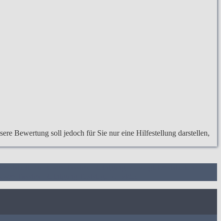
re Bewertung soll jedoch für Sie nur eine Hilfestellung darstellen,
eichstabelle zu Bosch Tassimo Reinigung
4. Vergleichstabellen zu
Bosch Tassimo Reinigung Testsieger
7.
Video