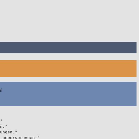
n!
"
n."
ungen."
 uebersprungen."