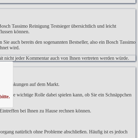
 Bosch Tassimo Reinigung Testsieger übersichtlich und leicht
flussen können.
 Sie auch bereits den sogenannten Bestseller, also ein Bosch Tassimo
hnet wird.
somit nicht jeder Kommentar auch von Ihnen vertreten werden würde.
eisschwankungen auf dem Markt.
aufs eine wichtige Rolle dabei spielen kann, ob Sie ein Schnäppchen
itte.
ötigen.
m Eintreffen bei Ihnen zu Hause rechnen können.
organg natürlich ohne Probleme abschließen. Häufig ist es jedoch