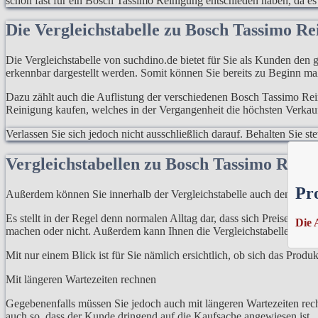
schon fast für ein Bosch Tassimo Reinigung entschieden haben, da es I
Die Vergleichstabelle zu Bosch Tassimo R
Die Vergleichstabelle von suchdino.de bietet für Sie als Kunden den 
erkennbar dargestellt werden. Somit können Sie bereits zu Beginn m
Dazu zählt auch die Auflistung der verschiedenen Bosch Tassimo Rein
Reinigung kaufen, welches in der Vergangenheit die höchsten Verkauf
Verlassen Sie sich jedoch nicht ausschließlich darauf. Behalten Sie 
Vergleichstabellen zu Bosch Tassimo Rein
Pr
Außerdem können Sie innerhalb der Vergleichstabelle auch den Preis
Es stellt in der Regel denn normalen Alltag dar, dass sich Preise ni
Die 
machen oder nicht. Außerdem kann Ihnen die Vergleichstabelle auch 
Mit nur einem Blick ist für Sie nämlich ersichtlich, ob sich das Prod
Mit längeren Wartezeiten rechnen
Gegebenenfalls müssen Sie jedoch auch mit längeren Wartezeiten rech
auch so, dass der Kunde dringend auf die Kaufsache angewiesen ist.