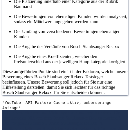
Die Platzierung innerhalb einer Kategorie aus der Rubrik
Baumarkt
Die Bewertungen von ehemaligen Kunden wurden analysiert,
sodass ein Mittelwert angegeben werden kann
Der Umfang von verschiedenen Bewertungen ehemaliger
Kunden
Die Angabe der Verkäufe von Bosch Staubsauger Relaxx
Die Angabe eines Koeffizienten, welcher den
Preisunterschied aus der jeweiligen Hauptkategorie korrigiert
Diese aufgeführten Punkte sind ein Teil der Faktoren, welche unsere
Bewertung eines Bosch Staubsauger Relaxx Testsieger
beeinflussen. Unsere Bewertung soll jedoch für Sie nur eine
Hilfestellung darstellen, damit Sie sich leichter für das richtige
Bosch Staubsauger Relaxx für Sie entscheiden können.
"YouTube: API-Failure-Cache aktiv, ueberspringe
Anfrage"
1. Die Bewertungen und Meinungen von anderen Kunden
2. Ein
umfassendes Bild von dem Bosch Staubsauger Relaxx machen
3.
Die Vergleichstabelle zu Bosch Staubsauger Relaxx
4.
Vergleichstabellen zu Bosch Staubsauger Relaxx
5. Wie Ihnen der