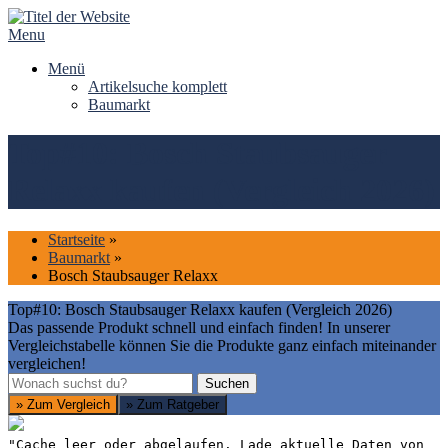
Skip
to
Menu
content
Menü
Artikelsuche komplett
Baumarkt
Top#10: Bosch Staubsauger
Relaxx kaufen (Vergleich 2026)
Startseite
»
Baumarkt
»
Bosch Staubsauger Relaxx
Top#10: Bosch Staubsauger Relaxx kaufen (Vergleich 2026)
Das passende Produkt schnell und einfach finden! In unserer
Vergleichstabelle können Sie die Produkte ganz einfach miteinander
vergleichen!
Suchen
Suchen
» Zum Vergleich
» Zum Ratgeber
"Cache leer oder abgelaufen. Lade aktuelle Daten von