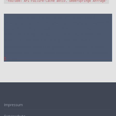
"YouTube: API-Failure-Cache aktiv, ueberspringe Anfrage"
1. Die Bewertungen und Meinungen von anderen Kunden
2. Ein
umfassendes Bild von dem Bosch Küchenmaschine Mum4428
machen
3. Die Vergleichstabelle zu Bosch Küchenmaschine
Mum4428
4. Vergleichstabellen zu Bosch Küchenmaschine
Mum4428
5. Wie Ihnen der richtige Kauf von Bosch
Küchenmaschine Mum4428 gelingt
6. Die Kriterien für unsere
Bewertung von Bosch Küchenmaschine Mum4428 Testsieger
7.
Video
Impressum