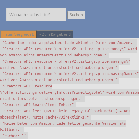
Suchen
Suchen
» Zum Vergleich
» Zum Ratgeber
"Cache leer oder abgelaufen. Lade aktuelle Daten von Amazon."
"Creators API: resource \"offersV2.listings.price.money\" wird
von Amazon nicht unterstuetzt und uebersprungen."
"Creators API: resource \"offersV2.listings.price.savings\"
wird von Amazon nicht unterstuetzt und uebersprungen."
"Creators API: resource \"offersV2.listings.price.savingBasis\"
wird von Amazon nicht unterstuetzt und uebersprungen."
"Creators API: resource
\"offers.listings.deliveryInfo.isPrimeEligible\" wird von Amazon
nicht unterstuetzt und uebersprungen."
"Creators API SearchItems Fehler"
"Creators API leer \u2013 kein Legacy-Fallback mehr (PA-API
abgeschaltet). Nutze Cache\/Direktlinks."
"Keine Daten von Amazon. Lade letzte gecachte Version als
Fallback."
"cached: 1"