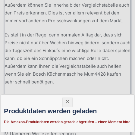
Außerdem können Sie innerhalb der Vergleichstabelle auch
den Preis erkennen. Dies ist vor allem relevant bei den
immer vorhandenen Preisschwankungen auf dem Markt.
Es stellt in der Regel denn normalen Alltag dar, dass sich
Preise nicht nur über Wochen hinweg ändern, sondern auch
die Tageszeit des Einkaufs eine wichtige Rolle dabei spielen
kann, ob Sie ein Schnäppchen machen oder nicht.
Außerdem kann Ihnen die Vergleichstabelle auch helfen,
wenn Sie ein Bosch Küchenmaschine Mum4428 kaufen
sehr schnell benötigen.
Mit nur einem Blick ist für Sie nämlich ersichtlich, ob sich
das Produkt bereits im Lager befindet, sodass Sie binnen
Produktdaten werden geladen
weniger Tage mit einem Eintreffen bei Ihnen zu Hause
rechnen können.
Die Amazon-Produktdaten werden gerade abgerufen – einen Moment bitte.
Mit längeren Wartezeiten rechnen