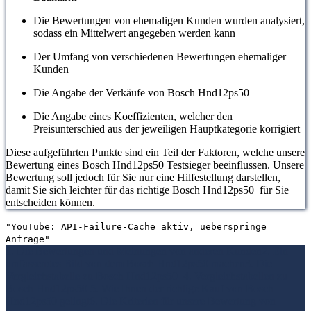
Die Bewertungen von ehemaligen Kunden wurden analysiert,
sodass ein Mittelwert angegeben werden kann
Der Umfang von verschiedenen Bewertungen ehemaliger
Kunden
Die Angabe der Verkäufe von Bosch Hnd12ps50
Die Angabe eines Koeffizienten, welcher den
Preisunterschied aus der jeweiligen Hauptkategorie korrigiert
Diese aufgeführten Punkte sind ein Teil der Faktoren, welche unsere
Bewertung eines Bosch Hnd12ps50 Testsieger beeinflussen. Unsere
Bewertung soll jedoch für Sie nur eine Hilfestellung darstellen,
damit Sie sich leichter für das richtige Bosch Hnd12ps50 für Sie
entscheiden können.
"YouTube: API-Failure-Cache aktiv, ueberspringe
Anfrage"
1. Die Bewertungen und Meinungen von anderen Kunden
2. Ein
umfassendes Bild von dem Bosch Hnd12ps50 machen
3. Die
Vergleichstabelle zu Bosch Hnd12ps50
4. Vergleichstabellen zu
Bosch Hnd12ps50
5. Wie Ihnen der richtige Kauf von Bosch
Hnd12ps50 gelingt
6. Die Kriterien für unsere Bewertung von