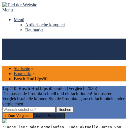
Skip
to
Menu
content
Menü
Artikelsuche komplett
Baumarkt
Top#10: Bosch Hnd12ps50
kaufen (Vergleich 2026)
Startseite
»
Baumarkt
»
Bosch Hnd12ps50
Top#10: Bosch Hnd12ps50 kaufen (Vergleich 2026)
Das passende Produkt schnell und einfach finden! In unserer
Vergleichstabelle können Sie die Produkte ganz einfach miteinander
vergleichen!
Suchen
Suchen
» Zum Vergleich
» Zum Ratgeber
"Cache leer oder abgelaufen. Lade aktuelle Daten von