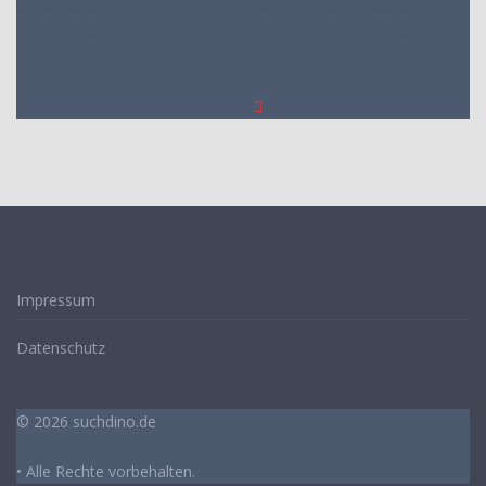
umfassendes Bild von dem Boch Gefrierschrank machen
3. Die
Vergleichstabelle zu Boch Gefrierschrank
4. Vergleichstabellen
zu Boch Gefrierschrank
5. Wie Ihnen der richtige Kauf von Boch
Gefrierschrank gelingt
6. Die Kriterien für unsere Bewertung von
Boch Gefrierschrank Testsieger
7.
Video
Impressum
Datenschutz
© 2026 suchdino.de
• Alle Rechte vorbehalten.