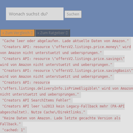
Suchen
Suchen
» Zum Vergleich
» Zum Ratgeber
"Cache leer oder abgelaufen. Lade aktuelle Daten von Amazon."
"Creators API: resource \"offersV2.listings.price.money\" wird
von Amazon nicht unterstuetzt und uebersprungen."
"Creators API: resource \"offersV2.listings.price.savings\"
wird von Amazon nicht unterstuetzt und uebersprungen."
"Creators API: resource \"offersV2.listings.price.savingBasis\"
wird von Amazon nicht unterstuetzt und uebersprungen."
"Creators API: resource
\"offers.listings.deliveryInfo.isPrimeEligible\" wird von Amazon
nicht unterstuetzt und uebersprungen."
"Creators API SearchItems Fehler"
"Creators API leer \u2013 kein Legacy-Fallback mehr (PA-API
abgeschaltet). Nutze Cache\/Direktlinks."
"Keine Daten von Amazon. Lade letzte gecachte Version als
Fallback."
"cached: 1"