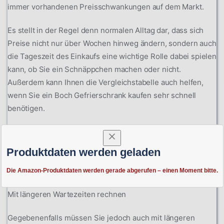
immer vorhandenen Preisschwankungen auf dem Markt.
Es stellt in der Regel denn normalen Alltag dar, dass sich
Preise nicht nur über Wochen hinweg ändern, sondern auch
die Tageszeit des Einkaufs eine wichtige Rolle dabei spielen
kann, ob Sie ein Schnäppchen machen oder nicht.
Außerdem kann Ihnen die Vergleichstabelle auch helfen,
wenn Sie ein Boch Gefrierschrank kaufen sehr schnell
benötigen.
Mit nur einem Blick ist für Sie nämlich ersichtlich, ob sich
das Produkt bereits im Lager befindet, sodass Sie binnen
Produktdaten werden geladen
weniger Tage mit einem Eintreffen bei Ihnen zu Hause
rechnen können.
Die Amazon-Produktdaten werden gerade abgerufen – einen Moment bitte.
Mit längeren Wartezeiten rechnen
Gegebenenfalls müssen Sie jedoch auch mit längeren