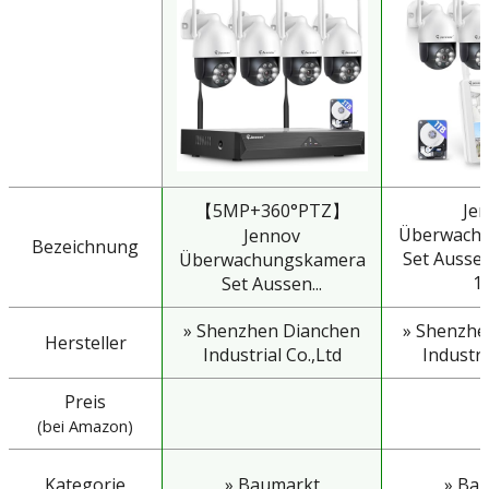
【5MP+360°PTZ】
Je
Überwach
Jennov
Bezeichnung
Set Ausse
Überwachungskamera
10'
Set Aussen...
» Shenzhen Dianchen
» Shenzhe
Hersteller
Industrial Co.,Ltd
Industri
Preis
(bei Amazon)
Kategorie
» Baumarkt
» Ba