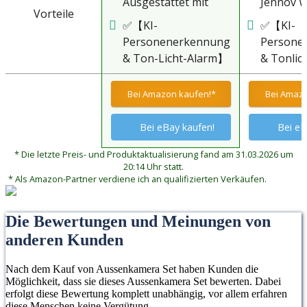
Ausgestattet mit
Jennov 
Vorteile
einer 1TB Festplatte,
Überwac
✅【KI-
✅【KI-
verfügt Jennov
Set ist m
Personenerkennung
Persone
Überwachungskamera
Zoll-Mon
& Ton-Licht-Alarm】
& Tonlic
Set Aussen über eine
ausgesta
Das WLAN
Mit der K
fortschrittliche 5MP-
dem Sie 
Überwachungskamera
Persone
Bei Amazon kaufen!*
Bei Amazo
Hochauflösung und
Kamerabi
Set ist mit
kann CC
liefert
dem Bild
fortschrittlicher KI-
System 
Bei eBay kaufen!
Bei eB
herausragende
sehen kö
Personenerkennungstechnologie
menschli
hochauflösende
eingeba
* Die letzte Preis- und Produktaktualisierung fand am 31.03.2026 um
ausgestattet, die den
im
Videoaufnahmen, die
HDD sorg
20:14 Uhr statt.
menschlichen Körper
Überwac
* Als Amazon-Partner verdiene ich an qualifizierten Verkäufen.
es Ihnen
ausreich
im
genau ide
ermöglichen, klar
kontinuie
Überwachungsbild
Wenn ein
jede Ecke Ihres
Aufnahm
Die Bewertungen und Meinungen von
genau identifizieren
erkannt 
Hauses zu
seiner
anderen Kunden
kann. Wenn
aktiviert
beobachten. Selbst
fortschri
verdächtige
Ton- un
nachts erfasst seine
Farb-
Nach dem Kauf von Aussenkamera Set haben Kunden die
Aktivitäten erkannt
Lichtala
Farb-
Nachtsic
Möglichkeit, dass sie dieses Aussenkamera Set bewerten. Dabei
werden, löst die
prompt 
erfolgt diese Bewertung komplett unabhängig, vor allem erfahren
Nachtsichtfunktion
liefert e
Kamera sofort einen
benachri
diese Menschen keine Vergütung.