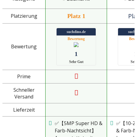
Pla
Platzierung
Platz 1
suchdino.de
suchd
Bewertung
Bewe
Bewertung
1
1
Sehr Gut
Seh
Prime
Schneller
Versand
Lieferzeit
✅【5MP Super HD &
✅【10-Zo
Farb-Nachtsicht】
& Farb-N