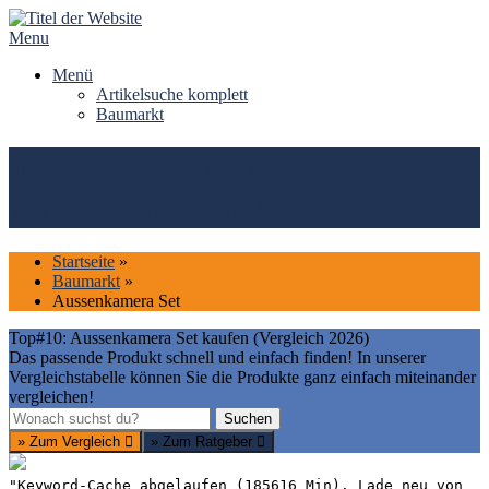
Skip
to
Menu
content
Menü
Artikelsuche komplett
Baumarkt
Top#10: Aussenkamera Set
kaufen (Vergleich 2026)
Startseite
»
Baumarkt
»
Aussenkamera Set
Top#10: Aussenkamera Set kaufen (Vergleich 2026)
Das passende Produkt schnell und einfach finden! In unserer
Vergleichstabelle können Sie die Produkte ganz einfach miteinander
vergleichen!
Suchen
Suchen
» Zum Vergleich
» Zum Ratgeber
"Keyword-Cache abgelaufen (185616 Min). Lade neu von