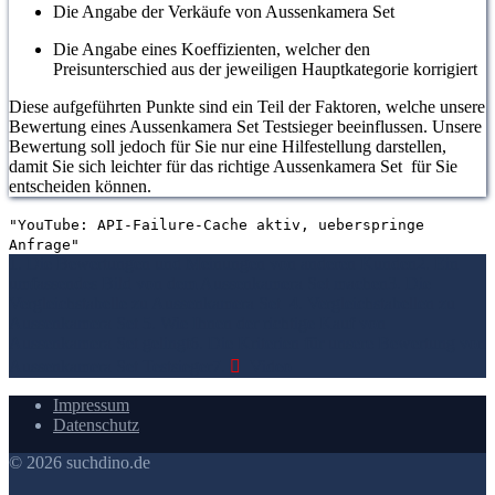
Die Angabe der Verkäufe von Aussenkamera Set
Die Angabe eines Koeffizienten, welcher den
Preisunterschied aus der jeweiligen Hauptkategorie korrigiert
Diese aufgeführten Punkte sind ein Teil der Faktoren, welche unsere
Bewertung eines Aussenkamera Set Testsieger beeinflussen. Unsere
Bewertung soll jedoch für Sie nur eine Hilfestellung darstellen,
damit Sie sich leichter für das richtige Aussenkamera Set für Sie
entscheiden können.
"YouTube: API-Failure-Cache aktiv, ueberspringe
Anfrage"
1. Die Bewertungen und Meinungen von anderen Kunden
2. Ein
umfassendes Bild von dem Aussenkamera Set machen
3. Die
Vergleichstabelle zu Aussenkamera Set
4. Vergleichstabellen zu
Aussenkamera Set
5. Wie Ihnen der richtige Kauf von
Aussenkamera Set gelingt
6. Die Kriterien für unsere Bewertung von
Aussenkamera Set Testsieger
7.
Video
Impressum
Datenschutz
© 2026 suchdino.de