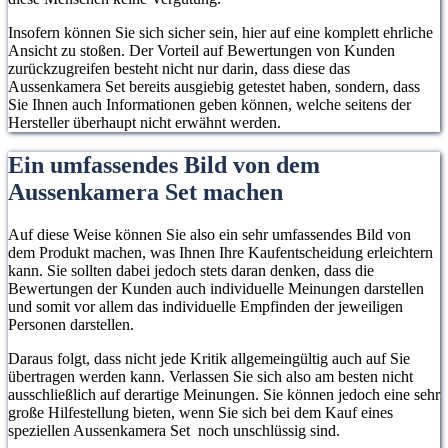
mehr Details, um
detaillier
Ton- und Lichtalarm
Aufmerk
Insofern können Sie sich sicher sein, hier auf eine komplett ehrliche
sicherzustellen, dass
Überwac
aus, um die
umliege
Ansicht zu stoßen. Der Vorteil auf Bewertungen von Kunden
Sie keine wichtigen
bei schl
Aufmerksamkeit des
Personal
zurückzugreifen besteht nicht nur darin, dass diese das
Informationen
Lichtverh
Aussenkamera Set bereits ausgiebig getestet haben, sondern, dass
umliegenden
erregen 
Sie Ihnen auch Informationen geben können, welche seitens der
verpassen. ▶Hinweis:
▶Hinweis
Personals zu
entspre
Hersteller überhaupt nicht erwähnt werden.
Die Festplatte wurde
Festplat
erregen und schnell
Sicherh
bereits im NVR (V80)
bereits 
Ein umfassendes Bild von dem
entsprechende
zu ergre
installiert.
installiert
Sicherheitsmaßnahmen
die zusät
Aussenkamera Set machen
zu ergreifen.
Kameras 
Auf diese Weise können Sie also ein sehr umfassendes Bild von
ASINs B
dem Produkt machen, was Ihnen Ihre Kaufentscheidung erleichtern
B0F3WSK
kann. Sie sollten dabei jedoch stets daran denken, dass die
B0F3WR
Bewertungen der Kunden auch individuelle Meinungen darstellen
und somit vor allem das individuelle Empfinden der jeweiligen
suchen.
Personen darstellen.
Daraus folgt, dass nicht jede Kritik allgemeingültig auch auf Sie
übertragen werden kann. Verlassen Sie sich also am besten nicht
ausschließlich auf derartige Meinungen. Sie können jedoch eine sehr
große Hilfestellung bieten, wenn Sie sich bei dem Kauf eines
speziellen Aussenkamera Set noch unschlüssig sind.