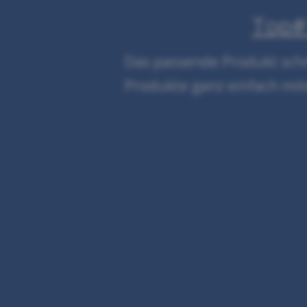
Top#1
Das passende Produkt schne
Produkte ganz einfach mit