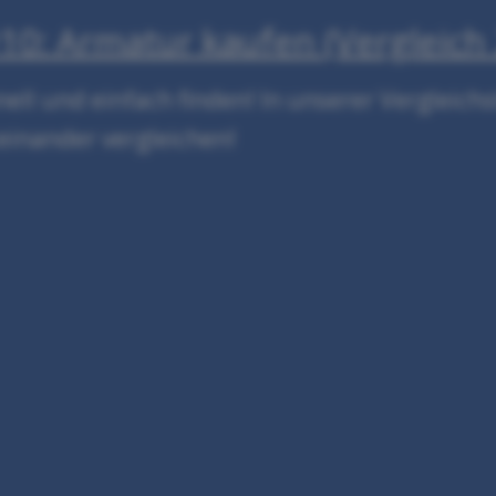
0: Armatur kaufen (Vergleich
ll und einfach finden! In unserer Vergleichs
einander vergleichen!